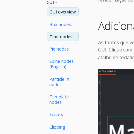
GUI
GUI overview
Adicio
Box nodes
Text nodes
As fontes que v
Pie nodes
GUI. Clique com 
atalho de tecla
Spine nodes
(English)
ParticleFX
nodes
Template
nodes
Scripts
Clipping