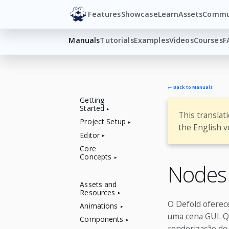
Features
Showcase
Learn
Assets
Commu
Manuals
Tutorials
Examples
Videos
Courses
F
← Back to Manuals
Getting
Started
This translat
Project Setup
the English v
Editor
Core
Concepts
Nodes 
Assets and
Resources
O Defold oferec
Animations
uma cena GUI. Q
Components
renderização de