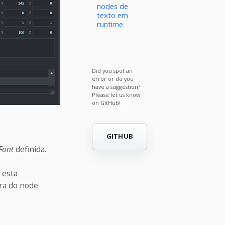
nodes de
texto em
runtime
Did you spot an
error or do you
have a suggestion?
Please let us know
on GitHub!
GITHUB
Font
definida.
 esta
ura do node