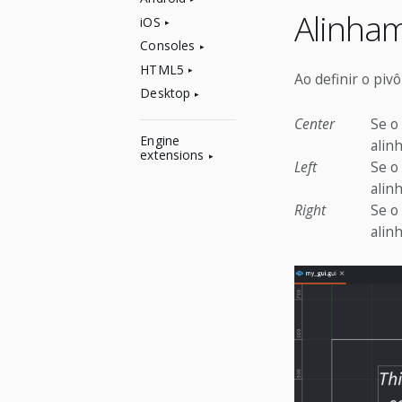
Alinha
iOS
Consoles
HTML5
Ao definir o piv
Desktop
Center
Se o
Engine
alin
extensions
Left
Se o
alin
Right
Se o
alinh