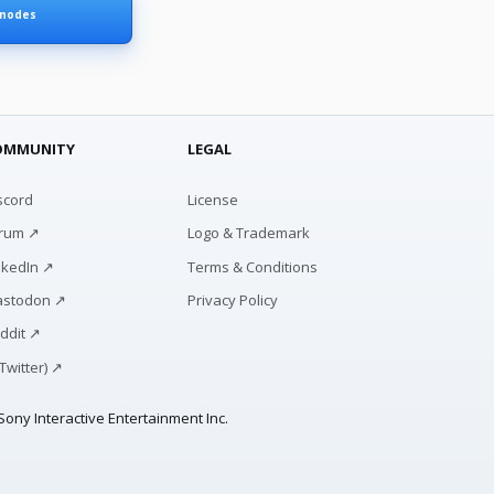
 nodes
OMMUNITY
LEGAL
scord
License
rum ↗
Logo & Trademark
nkedIn ↗
Terms & Conditions
stodon ↗
Privacy Policy
ddit ↗
(Twitter) ↗
ony Interactive Entertainment Inc.