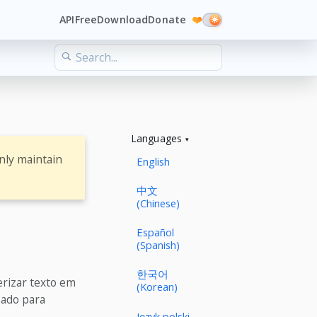
API
Free
Download
Donate
❤️
Languages
nly maintain
English
中文
(Chinese)
Español
(Spanish)
한국어
erizar texto em
(Korean)
sado para
Język polski