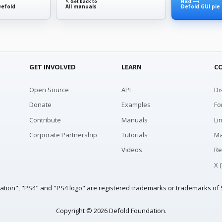
↖ Get back to
Next ⟶
Defold
All manuals
Defold GUI pie
GET INVOLVED
LEARN
C
Open Source
API
Di
Donate
Examples
Fo
Contribute
Manuals
Li
Corporate Partnership
Tutorials
Ma
Videos
Re
X 
tation", "PS4" and "PS4 logo" are registered trademarks or trademarks of S
Copyright © 2026 Defold Foundation.