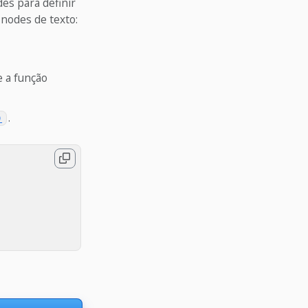
es para definir
 nodes de texto:
e a função
.
)