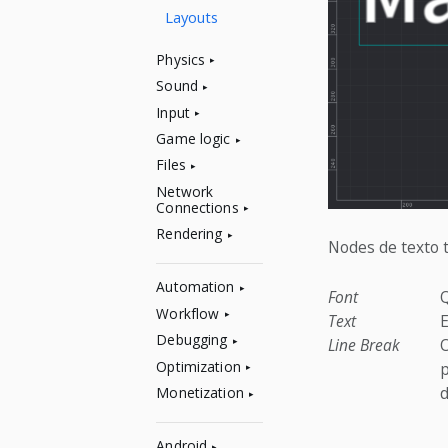
Layouts
Physics
Sound
Input
Game logic
Files
Network
Connections
Rendering
Nodes de texto 
Automation
Font
Q
Workflow
Text
E
Debugging
Line Break
O
Optimization
p
d
Monetization
Android