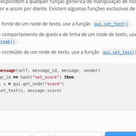
respondem a qualquer função genérica de manipulação de nod
or e assim por diante. Existem algumas funções exclusivas de
a fonte de um node de texto, use a função
.
gui.set_font()
 o comportamento de quebra de linha de um node de texto, us
.
break()
 o conteúdo de um node de texto, use a função
gui.set_text(
message
(
self
,
message_id
,
message
,
sender
)
ge_id
==
hash
(
"set_score"
)
then
l
s
=
gui
.
get_node
(
"score"
)
set_text
(
s
,
message
.
score
)