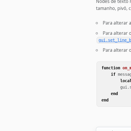
Nodes de texto 
tamanho, pivô, c
Para alterar 
Para alterar
gui.set_line_
Para alterar
function
on_
if
messa
loca
gui
.
end
end