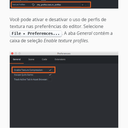
Você pode ativar e desativar o uso de perfis de
textura nas preferências do editor. Selecione
. A aba
General
contém a
File ▸ Preferences...
caixa de seleção
Enable texture profiles
.