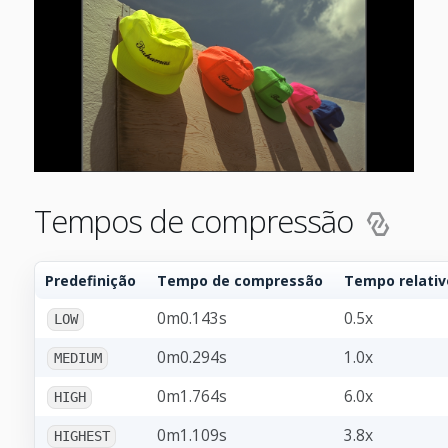
Tempos de compressão
Predefinição
Tempo de compressão
Tempo relativ
0m0.143s
0.5x
LOW
0m0.294s
1.0x
MEDIUM
0m1.764s
6.0x
HIGH
0m1.109s
3.8x
HIGHEST