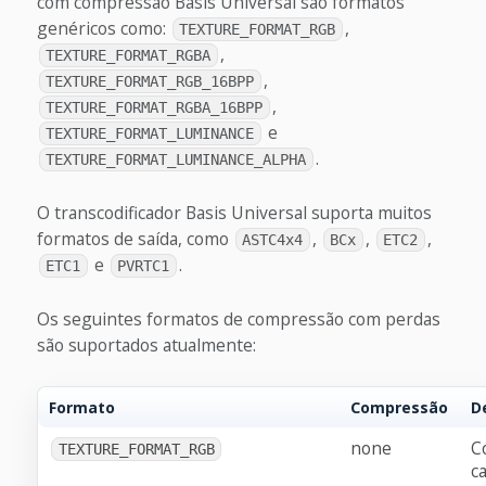
com compressão Basis Universal são formatos
genéricos como:
,
TEXTURE_FORMAT_RGB
,
TEXTURE_FORMAT_RGBA
,
TEXTURE_FORMAT_RGB_16BPP
,
TEXTURE_FORMAT_RGBA_16BPP
e
TEXTURE_FORMAT_LUMINANCE
.
TEXTURE_FORMAT_LUMINANCE_ALPHA
O transcodificador Basis Universal suporta muitos
formatos de saída, como
,
,
,
ASTC4x4
BCx
ETC2
e
.
ETC1
PVRTC1
Os seguintes formatos de compressão com perdas
são suportados atualmente:
Formato
Compressão
D
none
C
TEXTURE_FORMAT_RGB
ca