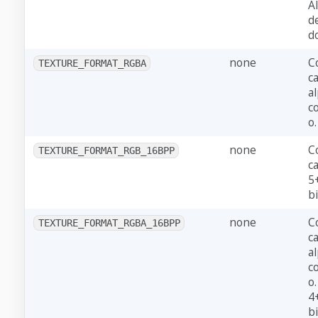
A
d
d
none
C
TEXTURE_FORMAT_RGBA
c
a
c
o.
none
C
TEXTURE_FORMAT_RGB_16BPP
ca
5
bi
none
C
TEXTURE_FORMAT_RGBA_16BPP
c
a
c
o.
4
bi