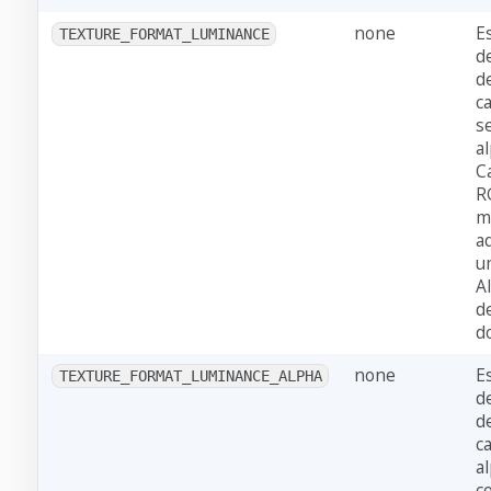
none
E
TEXTURE_FORMAT_LUMINANCE
d
d
ca
s
a
C
R
mu
a
u
A
d
do
none
E
TEXTURE_FORMAT_LUMINANCE_ALPHA
d
d
c
a
c