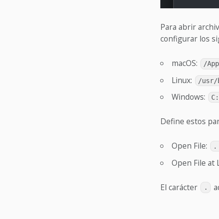
Para abrir archi
configurar los si
macOS:
/Ap
Linux:
/usr/
Windows:
C
Define estos par
Open File:
.
Open File at 
El carácter
aq
.