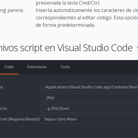
presionada la tecla Cmd/Ctrl.
sing parens
Inserta automáticamente los caracteres de ci
correspondientes al editar código. Esta opció
de forma predeterminada.
hivos script en Visual Studio Code