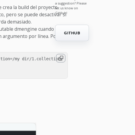
a suggestion? Please
crea la build del proyecto.
let us know on
GitHub!
to, pero se puede desactivar si
arda demasiado.
cutable dmengine cuando el
GITHUB
un argumento por línea. Por
tion=/my dir/1.collectionc
