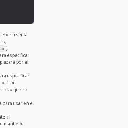
ebería ser la
plo,
).
om
ara especificar
lazará por el
ara especificar
l patrón
rchivo que se
 para usar en el
te al
se mantiene