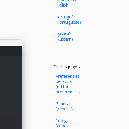
(Polish)
Português
(Portuguese)
Русский
(Russian)
On this page
Preferencias
del editor
{editor-
preferences}
General
{general}
Código
{code}