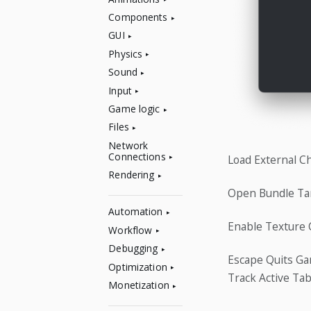
Components
GUI
Physics
Sound
Input
Game logic
Files
Network
Connections
Load External C
Rendering
Open Bundle Tar
Automation
Enable Texture
Workflow
Debugging
Escape Quits G
Optimization
Track Active Ta
Monetization