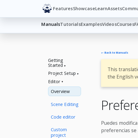
Features
Showcase
Learn
Assets
Commu
Manuals
Tutorials
Examples
Videos
Courses
F
← Back to Manuals
Getting
Started
This translat
Project Setup
the English v
Editor
Overview
Prefer
Scene Editing
Code editor
Puedes modificar
Custom
preferencias se
project