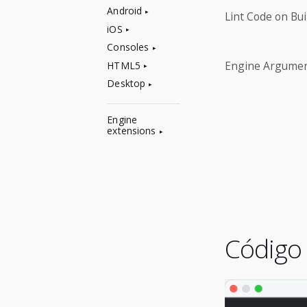
Android
Lint Code on Bui
iOS
Consoles
Engine Argume
HTML5
Desktop
Engine
extensions
Códig