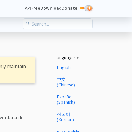
API
Free
Download
Donate
❤️
Languages
nly maintain
English
中文
(Chinese)
Español
(Spanish)
한국어
 ventana de
(Korean)
Język polski