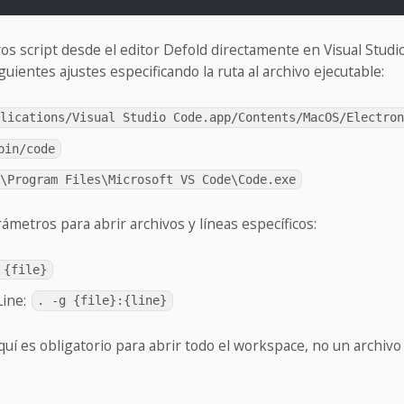
vos script desde el editor Defold directamente en Visual Stud
guientes ajustes especificando la ruta al archivo ejecutable:
plications/Visual Studio Code.app/Contents/MacOS/Electro
bin/code
:\Program Files\Microsoft VS Code\Code.exe
ámetros para abrir archivos y líneas específicos:
 {file}
Line:
. -g {file}:{line}
uí es obligatorio para abrir todo el workspace, no un archivo 