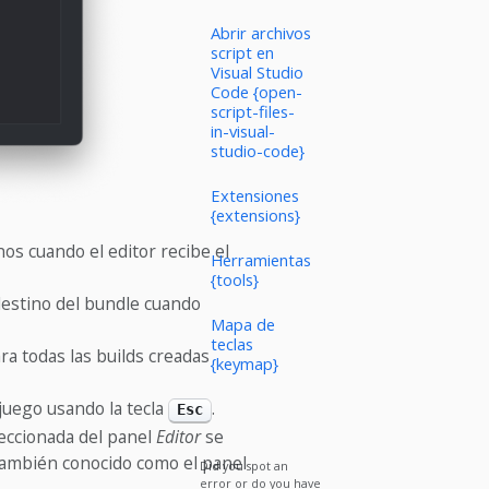
Abrir archivos
script en
Visual Studio
Code {open-
script-files-
in-visual-
studio-code}
Extensiones
{extensions}
os cuando el editor recibe el
Herramientas
{tools}
 destino del bundle cuando
Mapa de
teclas
ra todas las builds creadas
{keymap}
 juego usando la tecla
.
Esc
leccionada del panel
Editor
se
también conocido como el panel
Did you spot an
error or do you have