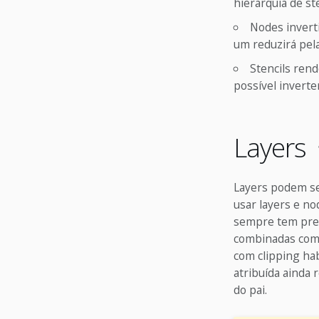
hierarquia de st
Nodes inverti
um reduzirá pel
Stencils rend
possível invert
Layers
Layers podem se
usar layers e no
sempre tem prec
combinadas com 
com clipping hab
atribuída ainda 
do pai.