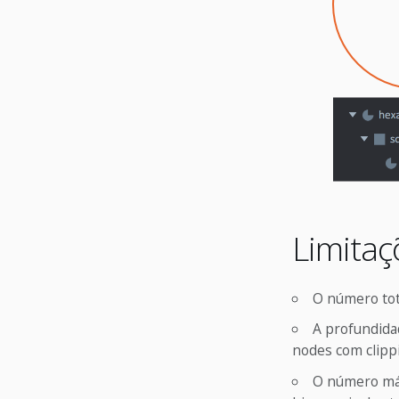
Limitaç
O número tota
A profundida
nodes com clippi
O número máx