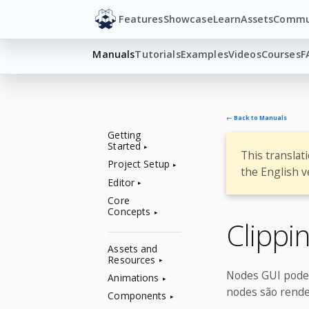
Features
Showcase
Learn
Assets
Commu
Manuals
Tutorials
Examples
Videos
Courses
F
← Back to Manuals
Getting
Started
This translat
Project Setup
the English v
Editor
Core
Concepts
Clippi
Assets and
Resources
Nodes GUI pode
Animations
nodes são rende
Components