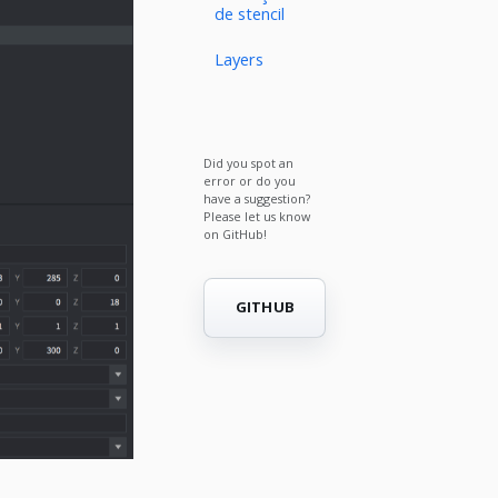
de stencil
Layers
Did you spot an
error or do you
have a suggestion?
Please let us know
on GitHub!
GITHUB