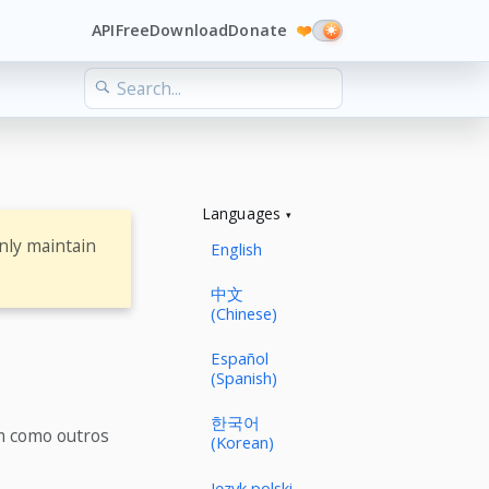
API
Free
Download
Donate
❤️
Languages
nly maintain
English
中文
(Chinese)
Español
(Spanish)
한국어
m como outros
(Korean)
Język polski