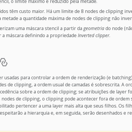
encil, o limite máximo é reduzido pela metade.
dos têm custo maior. Há um limite de 8 nodes de clipping inve
a metade a quantidade máxima de nodes de clipping não inver
erizam uma máscara stencil a partir da
geometria
do node (não
er a máscara definindo a propriedade
Inverted clipper
.
r usadas para controlar a ordem de renderização (e batching
des de clipping, a ordem usual de camadas é sobrescrita. A or
edência sobre a ordem de clipping; se atribuições de layer 
nodes de clipping, o clipping pode acontecer fora de ordem 
ilitado pertencer a uma layer mais alta que seus filhos. Os fil
respeitarão a hierarquia e, em seguida, serão desenhados e r