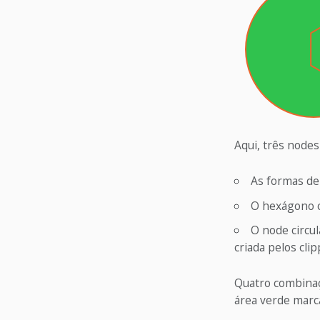
Aqui, três node
As formas de
O hexágono cr
O node circu
criada pelos clip
Quatro combinaçõ
área verde marca