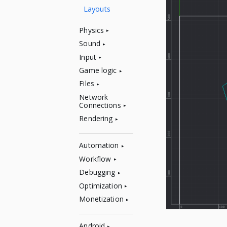
Layouts
Physics
Sound
Input
Game logic
Files
Network
Connections
Rendering
Automation
Workflow
Debugging
Optimization
Monetization
Android