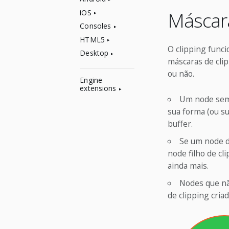
Máscara
iOS
Consoles
HTML5
O clipping fun
Desktop
máscaras de clip
ou não.
Engine
extensions
Um node sem 
sua forma (ou s
buffer.
Se um node de
node filho de c
ainda mais.
Nodes que não
de clipping criad