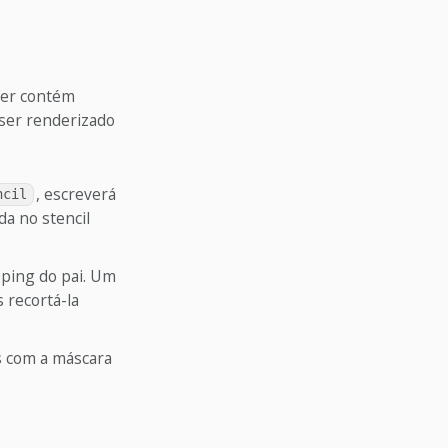
fer contém
 ser renderizado
, escreverá
ncil
a no stencil
pping do pai. Um
 recortá-la
s com a máscara