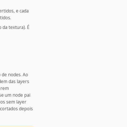
rtidos, e cada
tidos.
 da textura). É
) de nodes. Ao
dem das layers
forem
se um node pai
hos sem layer
ecortados depois