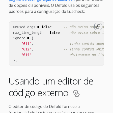
de opções disponíveis. O Defold usa os seguintes
padrões para a configuração do Luacheck:
unused_args
=
false
-- não avisa sobre argum
max_line_length
=
false
-- não avisa sobre linha
ignore
=
{
"611"
,
-- linha contém apenas w
"612"
,
-- linha contém whitespa
"614"
-- whitespace no fim de 
},
Usando um editor de
código externo
O editor de código do Defold fornece a
funcionalidade básica necessária para escrever