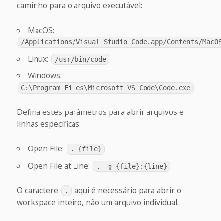
caminho para o arquivo executável:
MacOS:
/Applications/Visual Studio Code.app/Contents/MacO
Linux:
/usr/bin/code
Windows:
C:\Program Files\Microsoft VS Code\Code.exe
Defina estes parâmetros para abrir arquivos e
linhas específicas:
Open File:
. {file}
Open File at Line:
. -g {file}:{line}
O caractere
aqui é necessário para abrir o
.
workspace inteiro, não um arquivo individual.