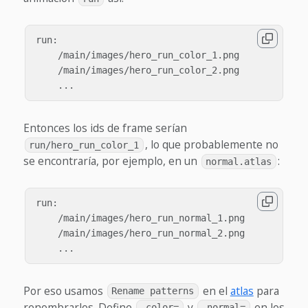
run:

    /main/images/hero_run_color_1.png

    /main/images/hero_run_color_2.png

Entonces los ids de frame serían
, lo que probablemente no
run/hero_run_color_1
se encontraría, por ejemplo, en un
:
normal.atlas
run:

    /main/images/hero_run_normal_1.png

    /main/images/hero_run_normal_2.png

Por eso usamos
en el
atlas
para
Rename patterns
renombrarlos. Define
y
en los
_color=
_normal=