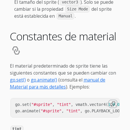
El tamaño del sprite (
). Solo se puede
vector3
cambiar si la propiedad
del sprite
Size Mode
está establecida en
.
Manual
Constantes de material
El material predeterminado de sprite tiene las
siguientes constantes que se pueden cambiar con
go.set()
o
go.animate()
(consulta el
manual de
Material para más detalles
). Ejemplos:
go
.
set
(
"#sprite"
,
"tint"
,
vmath
.
vector4
(
1
,
0
,
0
,
1
))
go
.
animate
(
"#sprite"
,
"tint"
,
go
.
PLAYBACK_LOOP_PI
tint