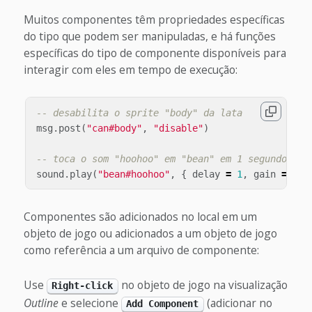
Muitos componentes têm propriedades específicas
do tipo que podem ser manipuladas, e há funções
específicas do tipo de componente disponíveis para
interagir com eles em tempo de execução:
-- desabilita o sprite "body" da lata
msg
.
post
(
"can#body"
,
"disable"
)
-- toca o som "hoohoo" em "bean" em 1 segundo
sound
.
play
(
"bean#hoohoo"
,
{
delay
=
1
,
gain
=
0
.
5
Componentes são adicionados no local em um
objeto de jogo ou adicionados a um objeto de jogo
como referência a um arquivo de componente:
Use
no objeto de jogo na visualização
Right-click
Outline
e selecione
(adicionar no
Add Component