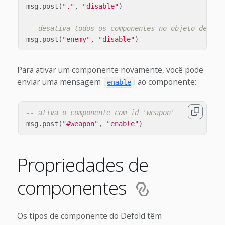
msg
.
post
(
"."
,
"disable"
)
-- desativa todos os componentes no objeto de jog
msg
.
post
(
"enemy"
,
"disable"
)
Para ativar um componente novamente, você pode
enviar uma mensagem
ao componente:
enable
-- ativa o componente com id 'weapon'
msg
.
post
(
"#weapon"
,
"enable"
)
Propriedades de
componentes
Os tipos de componente do Defold têm