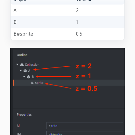
A
2
B
1
B#sprite
0.5