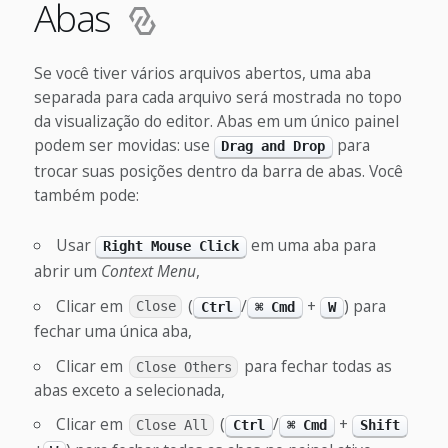
Abas
Se você tiver vários arquivos abertos, uma aba
separada para cada arquivo será mostrada no topo
da visualização do editor. Abas em um único painel
podem ser movidas: use
para
Drag and Drop
trocar suas posições dentro da barra de abas. Você
também pode:
Usar
em uma aba para
Right Mouse Click
abrir um
Context Menu
,
Clicar em
(
/
+
) para
Close
Ctrl
⌘ Cmd
W
fechar uma única aba,
Clicar em
para fechar todas as
Close Others
abas exceto a selecionada,
Clicar em
(
/
+
Close All
Ctrl
⌘ Cmd
Shift