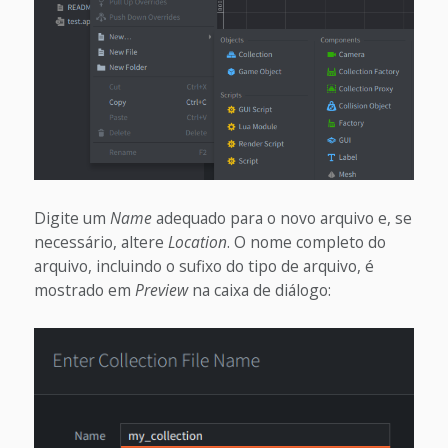
Digite um
Name
adequado para o novo arquivo e, se
necessário, altere
Location
. O nome completo do
arquivo, incluindo o sufixo do tipo de arquivo, é
mostrado em
Preview
na caixa de diálogo: