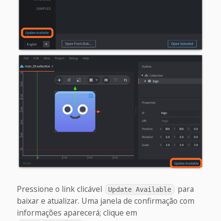
Pressione o link clicável
para
Update Available
baixar e atualizar. Uma janela de confirmação com
informações aparecerá; clique em