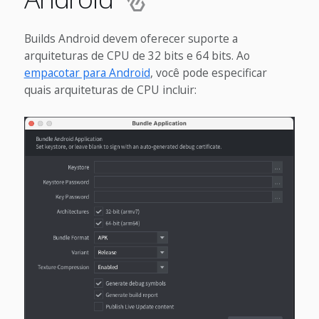
Builds Android devem oferecer suporte a
arquiteturas de CPU de 32 bits e 64 bits. Ao
empacotar para Android
, você pode especificar
quais arquiteturas de CPU incluir: