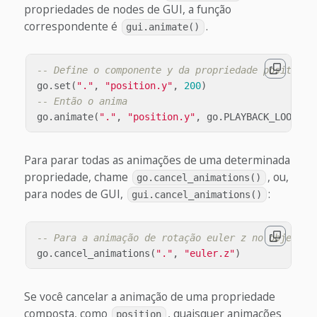
propriedades de nodes de GUI, a função
correspondente é
.
gui.animate()
-- Define o componente y da propriedade position 
go
.
set
(
"."
,
"position.y"
,
200
)
-- Então o anima
go
.
animate
(
"."
,
"position.y"
,
go
.
PLAYBACK_LOOP_PI
Para parar todas as animações de uma determinada
propriedade, chame
, ou,
go.cancel_animations()
para nodes de GUI,
:
gui.cancel_animations()
-- Para a animação de rotação euler z no objeto d
go
.
cancel_animations
(
"."
,
"euler.z"
)
Se você cancelar a animação de uma propriedade
composta, como
, quaisquer animações
position