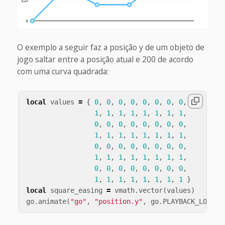
O exemplo a seguir faz a posição y de um objeto de
jogo saltar entre a posição atual e 200 de acordo
com uma curva quadrada:
local
values
=
{
0
,
0
,
0
,
0
,
0
,
0
,
0
,
0
,
1
,
1
,
1
,
1
,
1
,
1
,
1
,
1
,
0
,
0
,
0
,
0
,
0
,
0
,
0
,
0
,
1
,
1
,
1
,
1
,
1
,
1
,
1
,
1
,
0
,
0
,
0
,
0
,
0
,
0
,
0
,
0
,
1
,
1
,
1
,
1
,
1
,
1
,
1
,
1
,
0
,
0
,
0
,
0
,
0
,
0
,
0
,
0
,
1
,
1
,
1
,
1
,
1
,
1
,
1
,
1
}
local
square_easing
=
vmath
.
vector
(
values
)
go
.
animate
(
"go"
,
"position.y"
,
go
.
PLAYBACK_LOOP_P