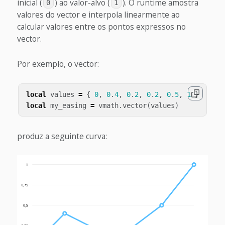
inicial (
) ao valor-alvo (
). O runtime amostra
0
1
valores do vector e interpola linearmente ao
calcular valores entre os pontos expressos no
vector.
Por exemplo, o vector:
local
values
=
{
0
,
0
.
4
,
0
.
2
,
0
.
2
,
0
.
5
,
1
}
local
my_easing
=
vmath
.
vector
(
values
)
produz a seguinte curva: