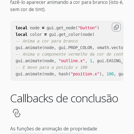
fazê-lo aparecer animando a cor para branco (isto é,
sem cor de tint).
local
node
=
gui
.
get_node
(
"button"
)
local
color
=
gui
.
get_color
(
node
)
-- Anima a cor para branco
gui
.
animate
(
node
,
gui
.
PROP_COLOR
,
vmath
.
vector4
(
1
-- Anima o componente vermelho da cor de contorno
gui
.
animate
(
node
,
"outline.x"
,
1
,
gui
.
EASING_INOU
-- E move para a posição x 100
gui
.
animate
(
node
,
hash
(
"position.x"
),
100
,
gui
.
EA
Callbacks de conclusão
As funções de animação de propriedade