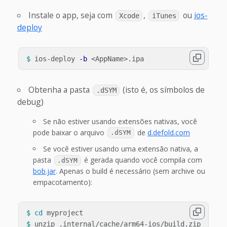
Instale o app, seja com
,
ou
ios-
Xcode
iTunes
deploy
$ 
ios-deploy 
-b
Obtenha a pasta
(isto é, os símbolos de
.dSYM
debug)
Se não estiver usando extensões nativas, você
pode baixar o arquivo
de
d.defold.com
.dSYM
Se você estiver usando uma extensão nativa, a
pasta
é gerada quando você compila com
.dSYM
bob.jar
. Apenas o build é necessário (sem archive ou
empacotamento):
$ 
cd 
$ 