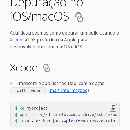
Depuração no
iOS/macOS
Aqui descrevemos como depurar um build usando o
Xcode
, a IDE preferida da Apple para
desenvolvimento em macOS e iOS.
Xcode
Empacote o app usando Bob, com a opção
(
mais informações
):
--with-symbols
$ 
cd 
$ 
$ 
java 
-jar
 bob.jar 
--platform
 armv7-darwin build