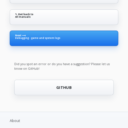
↖ Get back to
All manuals
Next ⟶
Debugging - game and system logs
Did you spot an error or do you have a suggestion? Please let us
know on GitHub!
GITHUB
About