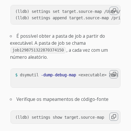
(lldb) settings set target.source-map /Users/buil
É possível obter a pasta de job a partir do
executável. A pasta de job se chama
, a cada vez com um
job1298751322870374150
número aleatório.
$ 
dsymutil 
-dump-debug-map
 <executable> 2>&1 
>
/de
Verifique os mapeamentos de código-fonte