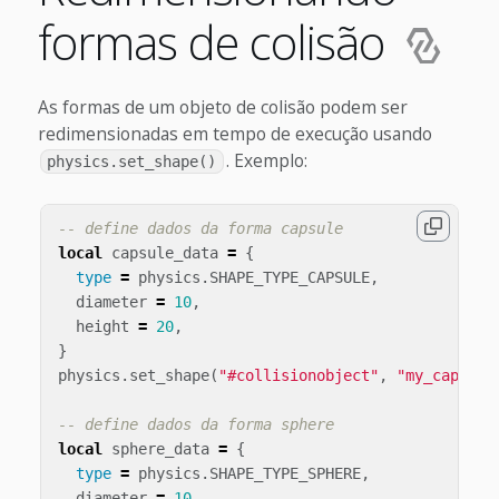
formas de colisão
As formas de um objeto de colisão podem ser
redimensionadas em tempo de execução usando
. Exemplo:
physics.set_shape()
-- define dados da forma capsule
local
capsule_data
=
{
type
=
physics
.
SHAPE_TYPE_CAPSULE
,
diameter
=
10
,
height
=
20
,
}
physics
.
set_shape
(
"#collisionobject"
,
"my_capsule
-- define dados da forma sphere
local
sphere_data
=
{
type
=
physics
.
SHAPE_TYPE_SPHERE
,
diameter
=
10
,