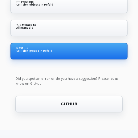
⟵ Previous
Collision objects in Defold
↖ Get back to
All manuals
Next ⟶
Collision groups in Defold
Did you spot an error or do you have a suggestion? Please let us
know on GitHub!
GITHUB