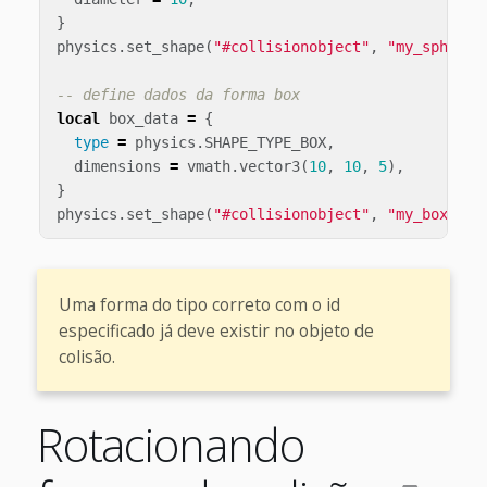
}
physics
.
set_shape
(
"#collisionobject"
,
"my_sphere_
-- define dados da forma box
local
box_data
=
{
type
=
physics
.
SHAPE_TYPE_BOX
,
dimensions
=
vmath
.
vector3
(
10
,
10
,
5
),
}
physics
.
set_shape
(
"#collisionobject"
,
"my_box_sha
Uma forma do tipo correto com o id
especificado já deve existir no objeto de
colisão.
Rotacionando