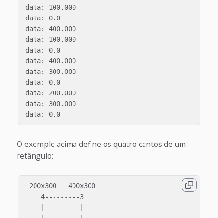
data: 100.000

data: 0.0

data: 400.000

data: 100.000

data: 0.0

data: 400.000

data: 300.000

data: 0.0

data: 200.000

data: 300.000

O exemplo acima define os quatro cantos de um
retângulo:
 200x300   400x300

    4---------3

    |         |

    |         |
