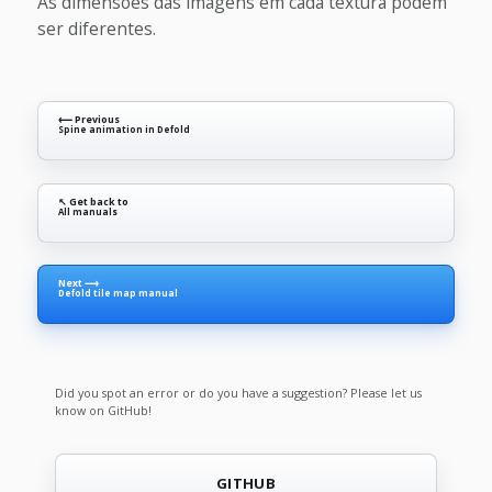
As dimensões das imagens em cada textura podem
ser diferentes.
⟵ Previous
Spine animation in Defold
↖ Get back to
All manuals
Next ⟶
Defold tile map manual
Did you spot an error or do you have a suggestion? Please let us
know on GitHub!
GITHUB