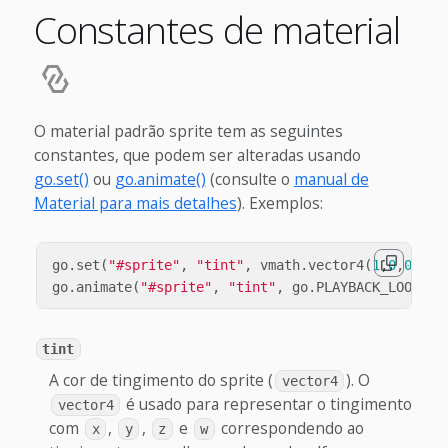
Constantes de material
O material padrão sprite tem as seguintes
constantes, que podem ser alteradas usando
go.set()
ou
go.animate()
(consulte o
manual de
Material para mais detalhes
). Exemplos:
go
.
set
(
"#sprite"
,
"tint"
,
vmath
.
vector4
(
1
,
0
,
0
,
1
))
go
.
animate
(
"#sprite"
,
"tint"
,
go
.
PLAYBACK_LOOP_PI
tint
A cor de tingimento do sprite (
). O
vector4
é usado para representar o tingimento
vector4
com
,
,
e
correspondendo ao
x
y
z
w