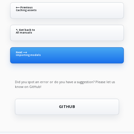
⟵ Previous
Caching assets
↖ Get back to
All manuals
Next ⟶
Importing models
Did you spot an error or do you have a suggestion? Please let us
know on GitHub!
GITHUB