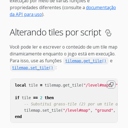
execução por meio de várias funções e
propriedades diferentes (consulte a
documentação
da API para uso
).
Alterando tiles por script
Você pode ler e escrever o conteúdo de um tile map
dinamicamente enquanto o jogo está em execução.
Para isso, use as funções
e
tilemap.get_tile()
:
tilemap.set_tile()
local
tile
=
tilemap
.
get_tile
(
"/level#map"
,
"grou
if
tile
==
2
then
-- Substitui grass-tile (2) por um tile de bu
tilemap
.
set_tile
(
"/level#map"
,
"ground"
,
x
,
y
end