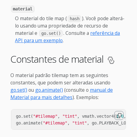
material
O material do tile map (
). Você pode alterá-
hash
lo usando uma propriedade de recurso de
material e
. Consulte a
referência da
go.set()
API para um exemplo
.
Constantes de material
O material padrão tilemap tem as seguintes
constantes, que podem ser alteradas usando
go.set()
ou
go.animate()
(consulte o
manual de
Material para mais detalhes
). Exemplos:
go
.
set
(
"#tilemap"
,
"tint"
,
vmath
.
vector4
(
1
,
0
,
0
,
1
)
go
.
animate
(
"#tilemap"
,
"tint"
,
go
.
PLAYBACK_LOOP_P