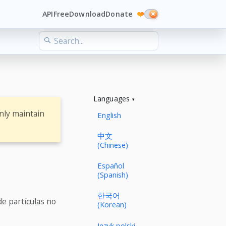
API
Free
Download
Donate
❤️
Languages
nly maintain
English
中文
(Chinese)
Español
(Spanish)
한국어
de partículas no
(Korean)
Język polski