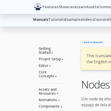
Features
Showcase
Learn
Assets
Commu
Manuals
Tutorials
Examples
Videos
Courses
F
← Back to Manuals
Getting
Started
This translat
Project Setup
the English v
Editor
Core
Concepts
Nodes 
Assets and
Resources
Um node de efeit
Animations
espaço de tela d
Components