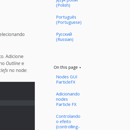
(Polish)
Português
(Portuguese)
elecionando
Русский
(Russian)
to. Adicione
no
Outline
e
On this page
clefx
no node:
Nodes GUI
ParticleFX
Adicionando
nodes
Particle FX
Controlando
o efeito
{controlling-