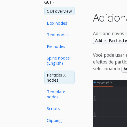
GUI
GUI overview
Adicion
Box nodes
Adicione novos n
Text nodes
Add ▸ Particle
Pie nodes
Você pode usar e
Spine nodes
efeitos de partí
(English)
selecionando
A
ParticleFX
nodes
Template
nodes
Scripts
Clipping