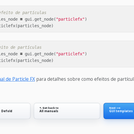
efeito de partículas
les_node
=
gui
.
get_node
(
"particlefx"
)
ticlefx
(
particles_node
)
eito de partículas
les_node
=
gui
.
get_node
(
"particlefx"
)
ticlefx
(
particles_node
)
l de Particle FX
para detalhes sobre como efeitos de partícu
↖ Get back to
Next ⟶
n Defold
All manuals
GUI templates