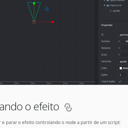
ando o efeito
r e parar o efeito controlando o node a partir de um script: