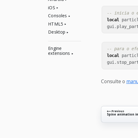
iOS
-- inicia o 
Consoles
local
partic
HTML5
gui
.
play_par
Desktop
Engine
-- para o ef
extensions
local
partic
gui
.
stop_par
Consulte o
manua
⟵ Previous
Spine animation i