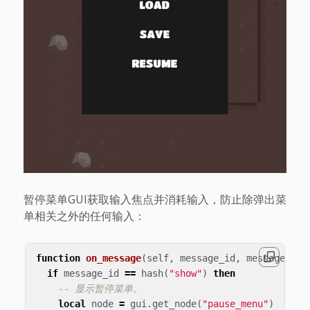
暂停菜单GUI获取输入焦点并消耗输入，防止除弹出菜
单相关之外的任何输入：
function
on_message
(
self
,
message_id
,
message
,
se
if
message_id
==
hash
(
"show"
)
then
-- 显示暂停菜单。
local
node
=
gui
.
get_node
(
"pause_menu"
)