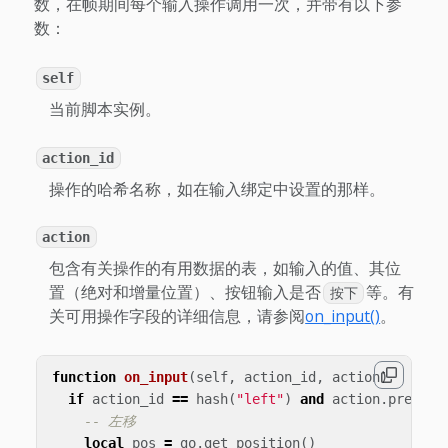
数，在帧期间每个输入操作调用一次，并带有以下参
数：
self
当前脚本实例。
action_id
操作的哈希名称，如在输入绑定中设置的那样。
action
包含有关操作的有用数据的表，如输入的值、其位
置（绝对和增量位置）、按钮输入是否
等。有
按下
关可用操作字段的详细信息，请参阅
on_input()
。
function
on_input
(
self
,
action_id
,
action
)
if
action_id
==
hash
(
"left"
)
and
action
.
pressed
-- 左移
local
pos
=
go
.
get_position
()