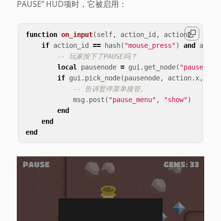
PAUSE” HUD项时，它被启用：
function
on_input
(
self
,
action_id
,
action
)
if
action_id
==
hash
(
"mouse_press"
)
and
actio
-- 玩家按下了PAUSE吗？
local
pausenode
=
gui
.
get_node
(
"pause"
)
if
gui
.
pick_node
(
pausenode
,
action
.
x
,
act
-- 告诉暂停菜单接管。
msg
.
post
(
"pause_menu"
,
"show"
)
end
end
end