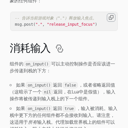
象的任何组件：
-- 告诉当前游戏对象（"."）释放输入焦点。
msg
.
post
(
"."
,
"release_input_focus"
)
消耗输入
组件的
可以主动控制操作是否应该进一
on_input()
步传递到栈的下方：
如果
返回
，或者省略返回值
on_input()
false
（这暗示了一个
返回，在Lua中是假值），输入
nil
操作将被传递到输入栈上的下一个组件。
如果
返回
，输入被消耗。输入
on_input()
true
栈中更下方的任何组件都不会接收到输入。请注意，
这适用于
所有
输入栈。代理加载世界栈上的组件可以