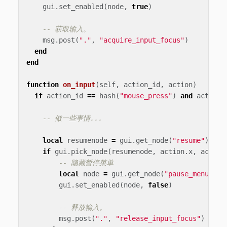
gui
.
set_enabled
(
node
,
true
)
-- 获取输入。
msg
.
post
(
"."
,
"acquire_input_focus"
)
end
end
function
on_input
(
self
,
action_id
,
action
)
if
action_id
==
hash
(
"mouse_press"
)
and
action
.
-- 做一些事情...
local
resumenode
=
gui
.
get_node
(
"resume"
)
if
gui
.
pick_node
(
resumenode
,
action
.
x
,
action
-- 隐藏暂停菜单
local
node
=
gui
.
get_node
(
"pause_menu"
)
gui
.
set_enabled
(
node
,
false
)
-- 释放输入。
msg
.
post
(
"."
,
"release_input_focus"
)