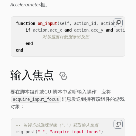
Accelerometer
框。
function
on_input
(
self
,
action_id
,
action
)
if
action
.
acc_x
and
action
.
acc_y
and
action
.
a
-- 对加速度计数据做出反应
end
end
输入焦点
要在脚本组件或GUI脚本中监听输入操作，应将
消息发送到持有该组件的游戏
acquire_input_focus
对象：
-- 告诉当前游戏对象（"."）获取输入焦点
msg
.
post
(
"."
,
"acquire_input_focus"
)