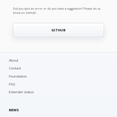
Did you spot an error or do you have a suggestion? Please let us
know on GitHub!
GITHUB
About
Contact
Foundation
FAQ
Extender status
NEWS