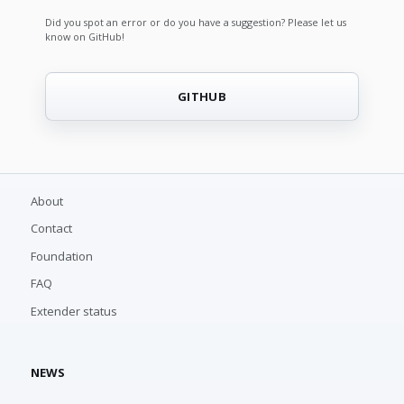
Did you spot an error or do you have a suggestion? Please let us
know on GitHub!
GITHUB
About
Contact
Foundation
FAQ
Extender status
NEWS