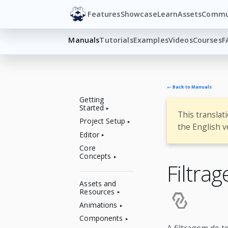
Features
Showcase
Learn
Assets
Commu
Manuals
Tutorials
Examples
Videos
Courses
F
← Back to Manuals
Getting
Started
This translat
Project Setup
the English v
Editor
Core
Concepts
Filtra
Assets and
Resources
Animations
Components