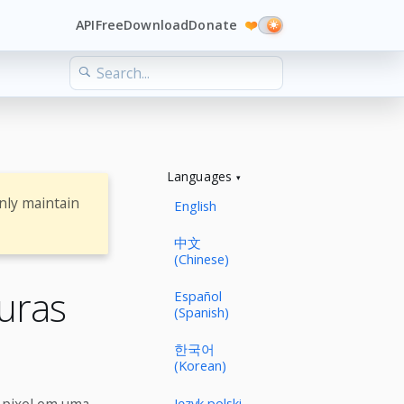
API
Free
Download
Donate
❤️
Languages
nly maintain
English
中文
(Chinese)
uras
Español
(Spanish)
한국어
(Korean)
Język polski