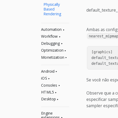
Physically
Based
default_texture_
Rendering
Ambas as config
Automation
Workflow
nearest_mipma
Debugging
Optimization
[graphics]
Monetization
default_text
default_text
Android
iOS
Se você não esp
Consoles
HTML5
Observe que a 
especificar samp
Desktop
sampler especif
Engine
extensions