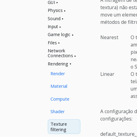
A filtragem de t
GUI
textura) não est
Physics
move um element
Sound
métodos de filtr
Input
Game logic
Nearest
O 
Files
am
Network
pi
Connections
ne
Rendering
o 
Render
Linear
O 
te
Material
um
as
Compute
A configuração 
Shader
configurações:
Texture
filtering
default_texture_