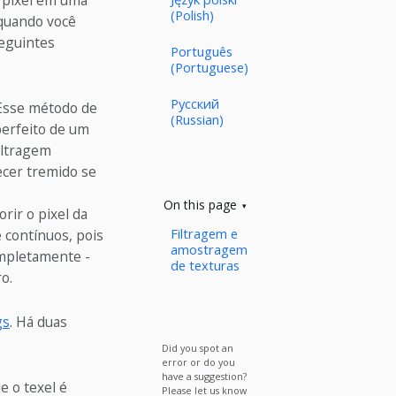
pixel em uma
(Polish)
 quando você
eguintes
Português
(Portuguese)
Русский
. Esse método de
(Russian)
erfeito de um
filtragem
ecer tremido se
On this page
rir o pixel da
Filtragem e
 contínuos, pois
amostragem
ompletamente -
de texturas
o.
gs
. Há duas
Did you spot an
error or do you
have a suggestion?
e o texel é
Please let us know