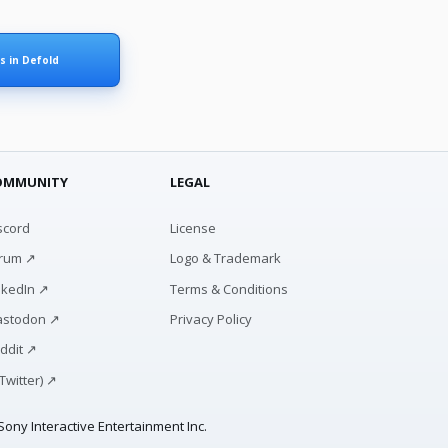
s in Defold
OMMUNITY
LEGAL
scord
License
rum ↗
Logo & Trademark
nkedIn ↗
Terms & Conditions
stodon ↗
Privacy Policy
ddit ↗
(Twitter) ↗
ony Interactive Entertainment Inc.