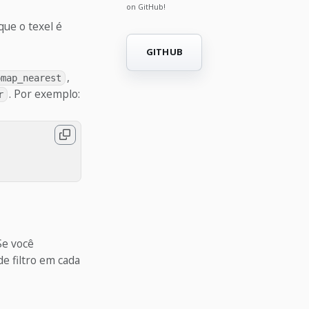
on GitHub!
que o texel é
GITHUB
,
pmap_nearest
. Por exemplo:
r
Se você
e filtro em cada