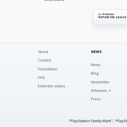
⟵ Previous
Defold tile sourc
About
NEWS
Contact
News
Foundation
Blog
FAQ
Newsletter
Extender status
Releases ↗
Press
"PlayStation Family Mark", "PlayS