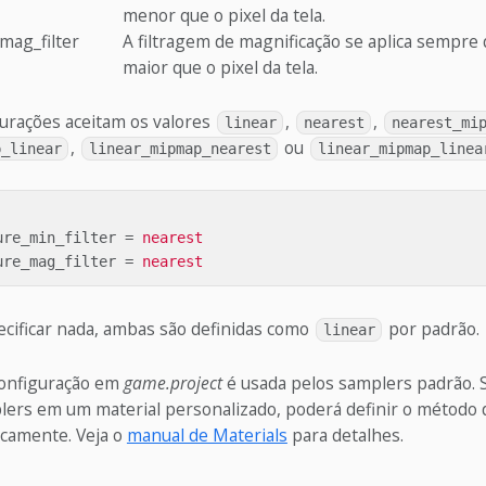
menor que o pixel da tela.
mag_filter
A filtragem de magnificação se aplica sempre 
maior que o pixel da tela.
urações aceitam os valores
,
,
linear
nearest
nearest_mi
,
ou
p_linear
linear_mipmap_nearest
linear_mipmap_linea
ure_min_filter
=
nearest
ure_mag_filter
=
nearest
ecificar nada, ambas são definidas como
por padrão.
linear
configuração em
game.project
é usada pelos samplers padrão. 
lers em um material personalizado, poderá definir o método d
icamente. Veja o
manual de Materials
para detalhes.