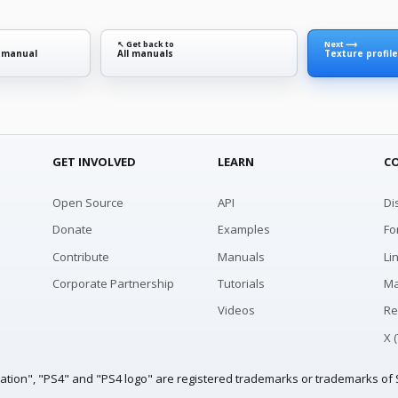
↖ Get back to
Next ⟶
e manual
All manuals
Texture profile
GET INVOLVED
LEARN
C
Open Source
API
Di
Donate
Examples
Fo
Contribute
Manuals
Li
Corporate Partnership
Tutorials
Ma
Videos
Re
X 
tation", "PS4" and "PS4 logo" are registered trademarks or trademarks of S