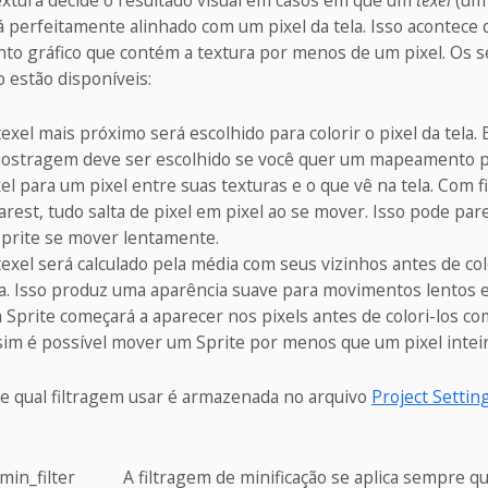
extura decide o resultado visual em casos em que um
texel
(um 
á perfeitamente alinhado com um pixel da tela. Isso acontece
o gráfico que contém a textura por menos de um pixel. Os s
o estão disponíveis:
texel mais próximo será escolhido para colorir o pixel da tela
ostragem deve ser escolhido se você quer um mapeamento p
xel para um pixel entre suas texturas e o que vê na tela. Com 
arest, tudo salta de pixel em pixel ao se mover. Isso pode par
Sprite se mover lentamente.
texel será calculado pela média com seus vizinhos antes de colo
la. Isso produz uma aparência suave para movimentos lentos e
 Sprite começará a aparecer nos pixels antes de colori-los c
sim é possível mover um Sprite por menos que um pixel inteir
de qual filtragem usar é armazenada no arquivo
Project Settin
min_filter
A filtragem de minificação se aplica sempre qu