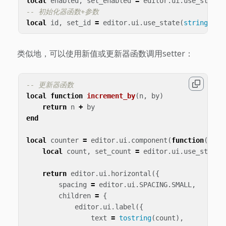
local
enabled
,
set_enabled
=
editor
.
ui
.
use_state
(
-- 初始化器函数+参数
local
id
,
set_id
=
editor
.
ui
.
use_state
(
string.low
类似地，可以使用新值或更新器函数调用setter：
-- 更新器函数
local
function
increment_by
(
n
,
by
)
return
n
+
by
end
local
counter
=
editor
.
ui
.
component
(
function
(
prop
local
count
,
set_count
=
editor
.
ui
.
use_state
(
return
editor
.
ui
.
horizontal
({
spacing
=
editor
.
ui
.
SPACING
.
SMALL
,
children
=
{
editor
.
ui
.
label
({
text
=
tostring
(
count
),