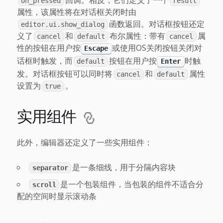
回调。相反，它们定义了一个
on_pressed
result
属性，该属性将在对话框关闭时由
函数返回。对话框按钮还定
editor.ui.show_dialog
义了
和
布尔属性：带有
属
cancel
default
cancel
性的按钮在用户按
或使用OS关闭按钮关闭对
Escape
话框时触发，而
按钮在用户按
时触
default
Enter
发。对话框按钮可以同时将
和
属性
cancel
default
设置为
。
true
实用组件
此外，编辑器还定义了一些实用组件：
是一条细线，用于分隔内容块
separator
是一个包装组件，当包装的组件不适合分
scroll
配的空间时显示滚动条