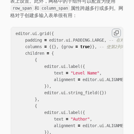
表上设置。此外，网格中的子组件可以配置为使用
和
属性跨越多行或多列。网
row_span
column_span
格对于创建多输入表单很有用：
editor
.
ui
.
grid
({
padding
=
editor
.
ui
.
PADDING
.
LARGE
,
-- 在对话框
columns
=
{{},
{
grow
=
true
}},
-- 使第2列增长
children
=
{
{
editor
.
ui
.
label
({
text
=
"Level Name"
,
alignment
=
editor
.
ui
.
ALIGNMENT
.
R
}),
editor
.
ui
.
string_field
({})
},
{
editor
.
ui
.
label
({
text
=
"Author"
,
alignment
=
editor
.
ui
.
ALIGNMENT
.
R
}),