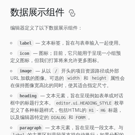
数据展示组件
编辑器定义了以下数据展示组件：
— 文本标签，旨在与表单输入一起使用。
label
— 图标；目前，它只能用于呈现一小组预
icon
定义图标，但我们打算将来允许更多图标。
— 从以
开头的项目资源路径或外部
image
/
URL 加载的图像。可选的
和
属性会
width
height
在保持图像宽高比的同时，使其适合指定尺寸。
— 文本元素，旨在呈现例如表单或对话
heading
框中的标题行文本。
枚举
editor.ui.HEADING_STYLE
定义了各种标题样式，包括HTML的
-
标题，
H1
H6
以及编辑器特定的
和
。
DIALOG
FORM
— 文本元素，旨在呈现一段文本。与
paragraph
的主要区别是段落支持自动换行：如果分配的