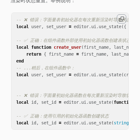
渲染时状态重置。举例说明：
-- ❌ 错误：字面量表初始化器在每次重新渲染时导致状态重置
local
user
,
set_user
=
editor
.
ui
.
use_state
({
firs
-- ✅ 正确：在组件函数外部使用初始化器函数创建表状态
local
function
create_user
(
first_name
,
last_name
)
return
{
first_name
=
first_name
,
last_name
=
end
-- ...稍后，在组件函数中：
local
user
,
set_user
=
editor
.
ui
.
use_state
(
create
-- ❌ 错误：字面量初始化器函数在每次重新渲染时导致状态重
local
id
,
set_id
=
editor
.
ui
.
use_state
(
function
()
-- ✅ 正确：使用引用的初始化器函数创建状态
local
id
,
set_id
=
editor
.
ui
.
use_state
(
string.low