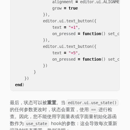
alignment
=
editor
.
ui
.
ALIGNMENT
.
L
grow
=
true
}),
editor
.
ui
.
text_button
({
text
=
"+1"
,
on_pressed
=
function
()
set_count
}),
editor
.
ui
.
text_button
({
text
=
"+5"
,
on_pressed
=
function
()
set_count
})
}
})
end
)
最后，状态可以被
重置
。当
editor.ui.use_state()
的任何参数更改时，状态会重置，使用
进行检
==
查。因此，您不能使用字面量表或字面量初始化器函
数作为
hook的参数：这会导致每次重新
use_state