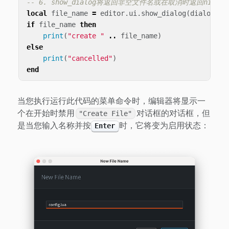
-- 6. show_dialog将返回非空文件名或在取消时返回nil
local
file_name
=
editor
.
ui
.
show_dialog
(
dialog
({
if
file_name
then
print
(
"create "
..
file_name
)
else
print
(
"cancelled"
)
end
当您执行运行此代码的菜单命令时，编辑器将显示一
个在开始时禁用
对话框的对话框，但
"Create File"
是当您输入名称并按
时，它将变为启用状态：
Enter