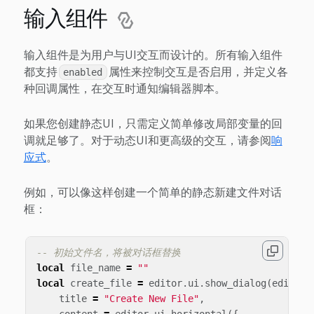
输入组件
输入组件是为用户与UI交互而设计的。所有输入组件
都支持
属性来控制交互是否启用，并定义各
enabled
种回调属性，在交互时通知编辑器脚本。
如果您创建静态UI，只需定义简单修改局部变量的回
调就足够了。对于动态UI和更高级的交互，请参阅
响
应式
。
例如，可以像这样创建一个简单的静态新建文件对话
框：
-- 初始文件名，将被对话框替换
local
file_name
=
""
local
create_file
=
editor
.
ui
.
show_dialog
(
editor
.
title
=
"Create New File"
,
content
=
editor
.
ui
.
horizontal
({