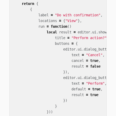
return
{
{
label
=
"Do with confirmation"
,
locations
=
{
"View"
},
run
=
function
()
local
result
=
editor
.
ui
.
show_dia
title
=
"Perform action?"
,
buttons
=
{
editor
.
ui
.
dialog_button
({
text
=
"Cancel"
,
cancel
=
true
,
result
=
false
}),
editor
.
ui
.
dialog_button
({
text
=
"Perform"
,
default
=
true
,
result
=
true
})
}
}))