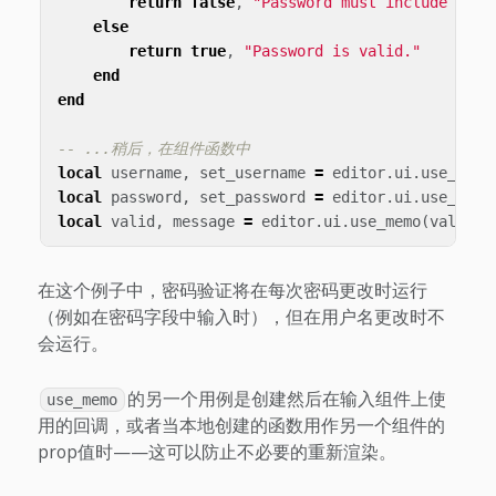
return
false
,
"Password must include at l
else
return
true
,
"Password is valid."
end
end
-- ...稍后，在组件函数中
local
username
,
set_username
=
editor
.
ui
.
use_stat
local
password
,
set_password
=
editor
.
ui
.
use_stat
local
valid
,
message
=
editor
.
ui
.
use_memo
(
validat
在这个例子中，密码验证将在每次密码更改时运行
（例如在密码字段中输入时），但在用户名更改时不
会运行。
的另一个用例是创建然后在输入组件上使
use_memo
用的回调，或者当本地创建的函数用作另一个组件的
prop值时——这可以防止不必要的重新渲染。