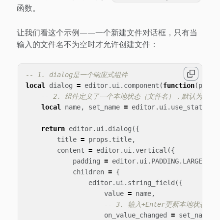
函数。
让我们看这个示例——一个新建文件对话框，只有当
输入的文件名不为空时才允许创建文件：
-- 1. dialog是一个响应式组件
local
dialog
=
editor
.
ui
.
component
(
function
(
props
-- 2. 组件定义了一个本地状态（文件名），默认为空字
local
name
,
set_name
=
editor
.
ui
.
use_state
(
""
return
editor
.
ui
.
dialog
({
title
=
props
.
title
,
content
=
editor
.
ui
.
vertical
({
padding
=
editor
.
ui
.
PADDING
.
LARGE
,
children
=
{
editor
.
ui
.
string_field
({
value
=
name
,
-- 3. 输入+Enter更新本地状态
on_value_changed
=
set_name