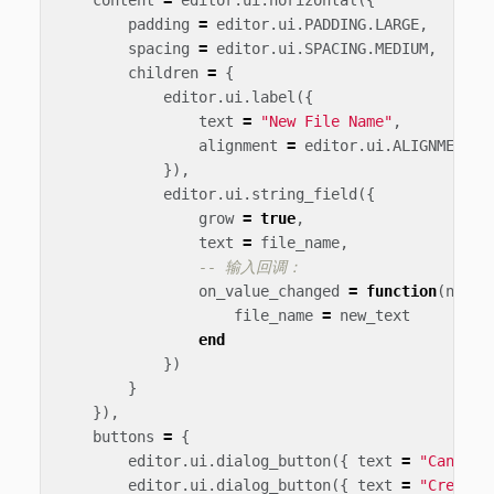
padding
=
editor
.
ui
.
PADDING
.
LARGE
,
spacing
=
editor
.
ui
.
SPACING
.
MEDIUM
,
children
=
{
editor
.
ui
.
label
({
text
=
"New File Name"
,
alignment
=
editor
.
ui
.
ALIGNMENT
.
C
}),
editor
.
ui
.
string_field
({
grow
=
true
,
text
=
file_name
,
-- 输入回调：
on_value_changed
=
function
(
new_t
file_name
=
new_text
end
})
}
}),
buttons
=
{
editor
.
ui
.
dialog_button
({
text
=
"Cancel"
editor
.
ui
.
dialog_button
({
text
=
"Create 