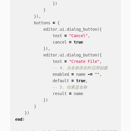
})
}
}),
buttons
=
{
editor
.
ui
.
dialog_button
({
text
=
"Cancel"
,
cancel
=
true
}),
editor
.
ui
.
dialog_button
({
text
=
"Create File"
,
-- 4. 当名称存在时启用创建
enabled
=
name
~=
""
,
default
=
true
,
-- 5. 结果是名称
result
=
name
})
}
})
end
)