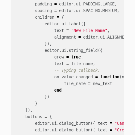
padding
=
editor
.
ui
.
PADDING
.
LARGE
,
spacing
=
editor
.
ui
.
SPACING
.
MEDIUM
,
children
=
{
editor
.
ui
.
label
({
text
=
"New File Name"
,
alignment
=
editor
.
ui
.
ALIGNMENT
.
C
}),
editor
.
ui
.
string_field
({
grow
=
true
,
text
=
file_name
,
-- Typing callback:
on_value_changed
=
function
(
new_t
file_name
=
new_text
end
})
}
}),
buttons
=
{
editor
.
ui
.
dialog_button
({
text
=
"Cancel"
editor
.
ui
.
dialog_button
({
text
=
"Create 