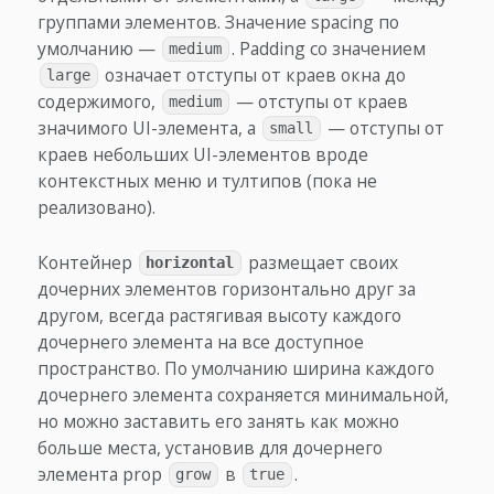
группами элементов. Значение spacing по
умолчанию —
. Padding со значением
medium
означает отступы от краев окна до
large
содержимого,
— отступы от краев
medium
значимого UI-элемента, а
— отступы от
small
краев небольших UI-элементов вроде
контекстных меню и тултипов (пока не
реализовано).
Контейнер
размещает своих
horizontal
дочерних элементов горизонтально друг за
другом, всегда растягивая высоту каждого
дочернего элемента на все доступное
пространство. По умолчанию ширина каждого
дочернего элемента сохраняется минимальной,
но можно заставить его занять как можно
больше места, установив для дочернего
элемента prop
в
.
grow
true