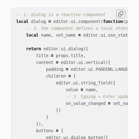
-- 1. dialog is a reactive component
local
dialog
=
editor
.
ui
.
component
(
function
(
props
-- 2. the component defines a local state (fi
local
name
,
set_name
=
editor
.
ui
.
use_state
(
""
return
editor
.
ui
.
dialog
({
title
=
props
.
title
,
content
=
editor
.
ui
.
vertical
({
padding
=
editor
.
ui
.
PADDING
.
LARGE
,
children
=
{
editor
.
ui
.
string_field
({
value
=
name
,
-- 3. typing + Enter updates 
on_value_changed
=
set_name
})
}
}),
buttons
=
{
editor
.
ui
.
dialog_button
({