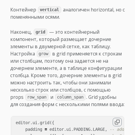
Контейнер
аналогичен horizontal, но с
vertical
поменянными осями.
Наконец,
— это контейнерный
grid
компонент, который размещает дочерние
элементы в двумерной сетке, как таблицу.
Настройка
в grid применяется к строкам
grow
или столбцам, поэтому она задается не на
дочернем элементе, а в таблице конфигурации
столбца. Кроме того, дочерние элементы в grid
можно настроить так, чтобы они занимали
несколько строк или столбцов, с помощью
props
и
. Grid удобны
row_span
column_span
для создания форм с несколькими полями ввода:
editor
.
ui
.
grid
({
padding
=
editor
.
ui
.
PADDING
.
LARGE
,
-- add pad