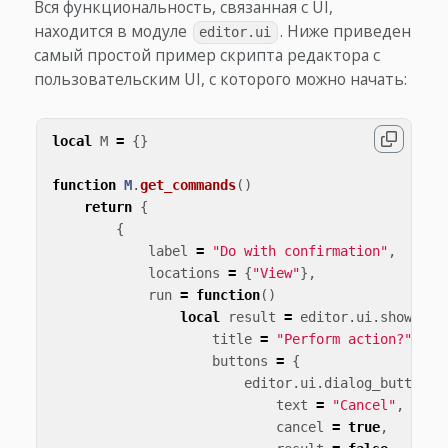
Вся функциональность, связанная с UI,
находится в модуле
. Ниже приведен
editor.ui
самый простой пример скрипта редактора с
пользовательским UI, с которого можно начать:
local
M
=
{}
function
M
.
get_commands
()
return
{
{
label
=
"Do with confirmation"
,
locations
=
{
"View"
},
run
=
function
()
local
result
=
editor
.
ui
.
show_dia
title
=
"Perform action?"
,
buttons
=
{
editor
.
ui
.
dialog_button
({
text
=
"Cancel"
,
cancel
=
true
,