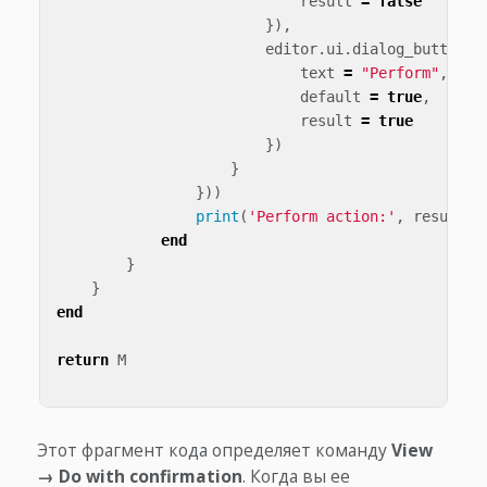
result
=
false
}),
editor
.
ui
.
dialog_button
({
text
=
"Perform"
,
default
=
true
,
result
=
true
})
}
}))
print
(
'Perform action:'
,
result
)
end
}
}
end
return
M
Этот фрагмент кода определяет команду
View
→ Do with confirmation
. Когда вы ее