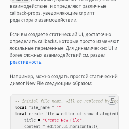
взаимодействие, и определяют различные
callback-props, уведомляющие скрипт
редактора о взаимодействии.
Если вы создаете статический UI, достаточно
определить callbacks, которые просто изменяют
локальные переменные. Для динамических UI и
более сложных взаимодействий см. раздел
реактивность
.
Например, можно создать простой статический
диалог New File следующим образом:
-- initial file name, will be replaced by the dia
local
file_name
=
""
local
create_file
=
editor
.
ui
.
show_dialog
(
editor
.
title
=
"Create New File"
,
content
=
editor
.
ui
.
horizontal
({