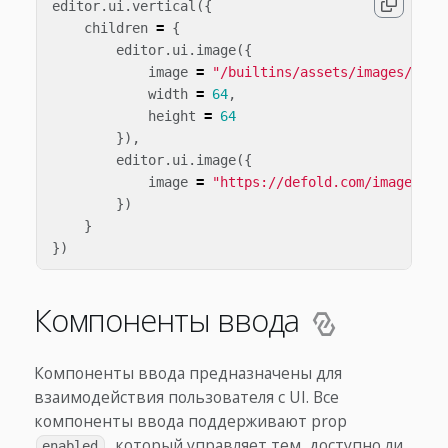
editor
.
ui
.
vertical
({
children
=
{
editor
.
ui
.
image
({
image
=
"/builtins/assets/images/logo
width
=
64
,
height
=
64
}),
editor
.
ui
.
image
({
image
=
"https://defold.com/images/as
})
}
})
Компоненты ввода
Компоненты ввода предназначены для
взаимодействия пользователя с UI. Все
компоненты ввода поддерживают prop
, который управляет тем, доступно ли
enabled