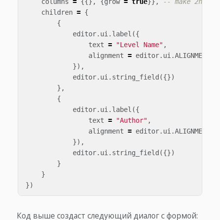
columns
=
{{},
{
grow
=
true
}},
-- make 2nd co
children
=
{
{
editor
.
ui
.
label
({
text
=
"Level Name"
,
alignment
=
editor
.
ui
.
ALIGNMENT
.
R
}),
editor
.
ui
.
string_field
({})
},
{
editor
.
ui
.
label
({
text
=
"Author"
,
alignment
=
editor
.
ui
.
ALIGNMENT
.
R
}),
editor
.
ui
.
string_field
({})
}
}
})
Код выше создаст следующий диалог с формой: