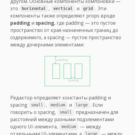
другом. Основные компоненты компоновки —
это
,
и
. Эти
horizontal
vertical
grid
компоненты также определяют props вроде
padding
и
spacing
, где padding — это пустое
пространство от края назначенных границ до
содержимого, а spacing — пустое пространство
между дочерними элементами:
Редактор определяет константы padding и
spacing
,
и
. Если
small
medium
large
говорить о spacing,
предназначен для
small
расстояний между разными подэлементами
одного UI-элемента,
— между
medium
отдельными UI-элементами, а
— между
large