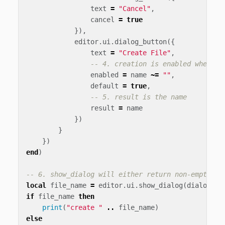
text
=
"Cancel"
,
cancel
=
true
}),
editor
.
ui
.
dialog_button
({
text
=
"Create File"
,
-- 4. creation is enabled when th
enabled
=
name
~=
""
,
default
=
true
,
-- 5. result is the name
result
=
name
})
}
})
end
)
-- 6. show_dialog will either return non-empty fi
local
file_name
=
editor
.
ui
.
show_dialog
(
dialog
({
if
file_name
then
print
(
"create "
..
file_name
)
else