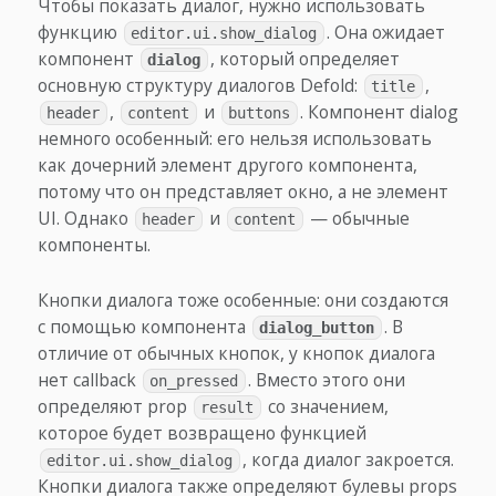
Чтобы показать диалог, нужно использовать
функцию
. Она ожидает
editor.ui.show_dialog
компонент
, который определяет
dialog
основную структуру диалогов Defold:
,
title
,
и
. Компонент dialog
header
content
buttons
немного особенный: его нельзя использовать
как дочерний элемент другого компонента,
потому что он представляет окно, а не элемент
UI. Однако
и
— обычные
header
content
компоненты.
Кнопки диалога тоже особенные: они создаются
с помощью компонента
. В
dialog_button
отличие от обычных кнопок, у кнопок диалога
нет callback
. Вместо этого они
on_pressed
определяют prop
со значением,
result
которое будет возвращено функцией
, когда диалог закроется.
editor.ui.show_dialog
Кнопки диалога также определяют булевы props