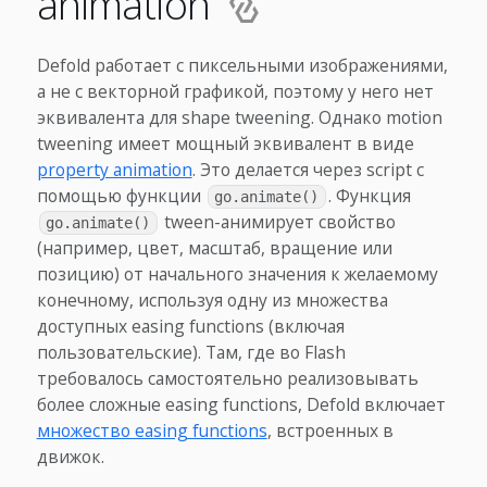
animation
Defold работает с пиксельными изображениями,
а не с векторной графикой, поэтому у него нет
эквивалента для shape tweening. Однако motion
tweening имеет мощный эквивалент в виде
property animation
. Это делается через script с
помощью функции
. Функция
go.animate()
tween-анимирует свойство
go.animate()
(например, цвет, масштаб, вращение или
позицию) от начального значения к желаемому
конечному, используя одну из множества
доступных easing functions (включая
пользовательские). Там, где во Flash
требовалось самостоятельно реализовывать
более сложные easing functions, Defold включает
множество easing functions
, встроенных в
движок.