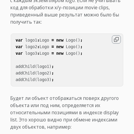
с каждым экземпляром logo. Если не учитывать
код для обработки x/y-позиции movie clips,
приведенный выше результат можно было бы
получить так:
var
logo1
:
Logo
=
new
Logo
()
;
var
logo2
:
Logo
=
new
Logo
()
;
var
logo3
:
Logo
=
new
Logo
()
;
addChild
(
logo1
)
;
addChild
(
logo2
)
;
addChild
(
logo3
)
;
Будет ли объект отображаться поверх другого
объекта или под ним, определяется их
относительными позициями в индексе display
list. Это хорошо видно при обмене индексами
двух объектов, например: