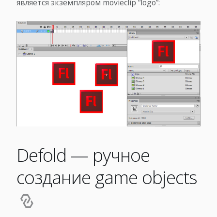
является экземпляром movieclip “logo”:
Defold — ручное
создание game objects