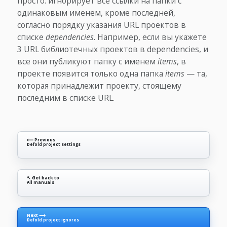
просто: игнорирует все ссылки на папки с
одинаковым именем, кроме последней,
согласно порядку указания URL проектов в
списке
dependencies
. Например, если вы укажете
3 URL библиотечных проектов в dependencies, и
все они публикуют папку с именем
items
, в
проекте появится только одна папка
items
— та,
которая принадлежит проекту, стоящему
последним в списке URL.
⟵ Previous
Defold project settings
↖ Get back to
All manuals
Next ⟶
Defold project ignores