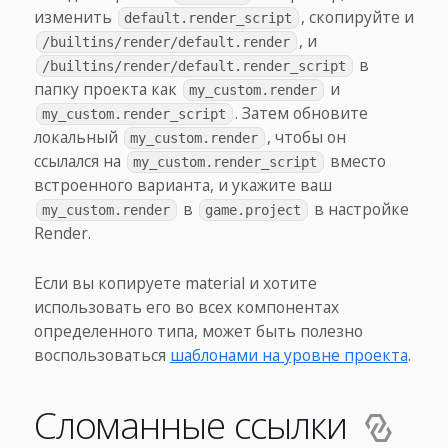
изменить
, скопируйте и
default.render_script
, и
/builtins/render/default.render
в
/builtins/render/default.render_script
папку проекта как
и
my_custom.render
. Затем обновите
my_custom.render_script
локальный
, чтобы он
my_custom.render
ссылался на
вместо
my_custom.render_script
встроенного варианта, и укажите ваш
в
в настройке
my_custom.render
game.project
Render.
Если вы копируете material и хотите
использовать его во всех компонентах
определенного типа, может быть полезно
воспользоваться
шаблонами на уровне проекта
.
Сломанные ссылки