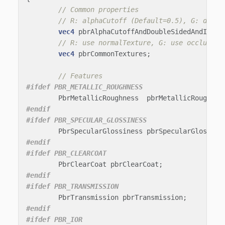
// Common properties
// R: alphaCutoff (Default=0.5), G: doubl
vec4
pbrAlphaCutoffAndDoubleSidedAndIsUnl
// R: use normalTexture, G: use occlusion
vec4
pbrCommonTextures
;
// Features
PbrMetallicRoughness
pbrMetallicRoughnes
#endif

PbrSpecularGlossiness
pbrSpecularGlossine
#endif

PbrClearCoat
pbrClearCoat
;
#endif

PbrTransmission
pbrTransmission
;
#endif
