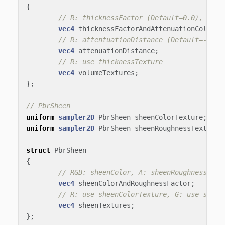
{
// R: thicknessFactor (Default=0.0), RGB:
vec4
thicknessFactorAndAttenuationColor
;
// R: attentuationDistance (Default=-1.0)
vec4
attenuationDistance
;
// R: use thicknessTexture
vec4
volumeTextures
;
};
// PbrSheen
uniform
sampler2D
PbrSheen_sheenColorTexture
;
uniform
sampler2D
PbrSheen_sheenRoughnessTexture
;
struct
PbrSheen
{
// RGB: sheenColor, A: sheenRoughnessFact
vec4
sheenColorAndRoughnessFactor
;
// R: use sheenColorTexture, G: use sheen
vec4
sheenTextures
;
};