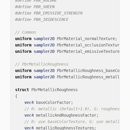
#define PBR_VOLUME

#define PBR_SHEEN

#define PBR_EMISSIVE_STRENGTH

// Common
uniform
sampler2D
PbrMaterial_normalTexture
;
uniform
sampler2D
PbrMaterial_occlusionTexture
;
uniform
sampler2D
PbrMaterial_emissiveTexture
;
// PbrMetallicRoughness
uniform
sampler2D
PbrMetallicRoughness_baseColorT
uniform
sampler2D
PbrMetallicRoughness_metallicRo
struct
PbrMetallicRoughness
{
vec4
baseColorFactor
;
// R: metallic (Default=1.0), G: roughness (D
vec4
metallicAndRoughnessFactor
;
// R: use baseColorTexture, G: use metallicRo
vec4
metallicRoughnessTextures
;