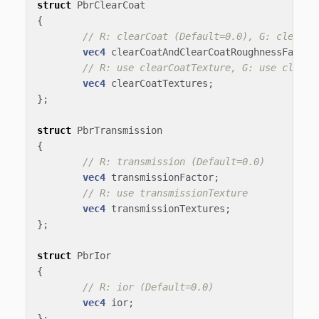
struct
PbrClearCoat
{
// R: clearCoat (Default=0.0), G: clearCo
vec4
clearCoatAndClearCoatRoughnessFactor
// R: use clearCoatTexture, G: use clearC
vec4
clearCoatTextures
;
};
struct
PbrTransmission
{
// R: transmission (Default=0.0)
vec4
transmissionFactor
;
// R: use transmissionTexture
vec4
transmissionTextures
;
};
struct
PbrIor
{
// R: ior (Default=0.0)
vec4
ior
;
};