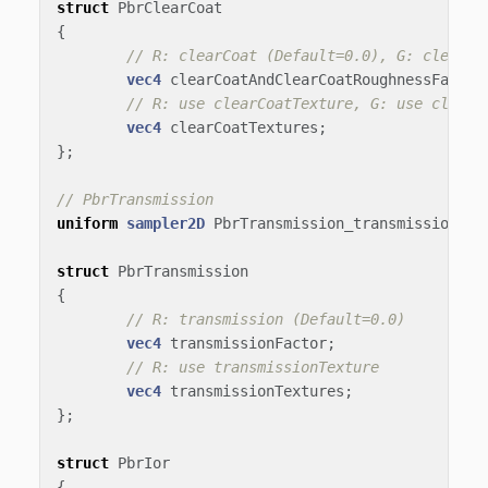
struct
PbrClearCoat
{
// R: clearCoat (Default=0.0), G: clearCo
vec4
clearCoatAndClearCoatRoughnessFactor
// R: use clearCoatTexture, G: use clearC
vec4
clearCoatTextures
;
};
// PbrTransmission
uniform
sampler2D
PbrTransmission_transmissionTex
struct
PbrTransmission
{
// R: transmission (Default=0.0)
vec4
transmissionFactor
;
// R: use transmissionTexture
vec4
transmissionTextures
;
};
struct
PbrIor
{