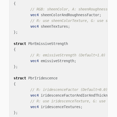
{
// RGB: sheenColor, A: sheenRoughnessFact
vec4
sheenColorAndRoughnessFactor
;
// R: use sheenColorTexture, G: use sheen
vec4
sheenTextures
;
};
struct
PbrEmissiveStrength
{
// R: emissiveStrength (Default=1.0)
vec4
emissiveStrength
;
};
struct
PbrIridescence
{
// R: iridescenceFactor (Default=0.0), G:
vec4
iridescenceFactorAndIorAndThicknessM
// R: use iridescenceTexture, G: use irid
vec4
iridescenceTextures
;
};