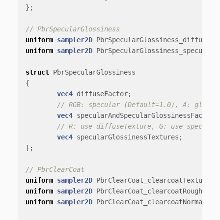
};
// PbrSpecularGlossiness
uniform
sampler2D
PbrSpecularGlossiness_diffuseTe
uniform
sampler2D
PbrSpecularGlossiness_specularG
struct
PbrSpecularGlossiness
{
vec4
diffuseFactor
;
// RGB: specular (Default=1.0), A: glossi
vec4
specularAndSpecularGlossinessFactor
;
// R: use diffuseTexture, G: use specular
vec4
specularGlossinessTextures
;
};
// PbrClearCoat
uniform
sampler2D
PbrClearCoat_clearcoatTexture
;
uniform
sampler2D
PbrClearCoat_clearcoatRoughness
uniform
sampler2D
PbrClearCoat_clearcoatNormalTex