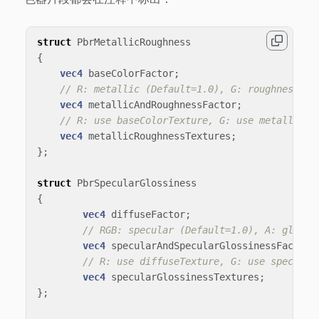
struct
PbrMetallicRoughness
{
vec4
baseColorFactor
;
// R: metallic (Default=1.0), G: roughness (D
vec4
metallicAndRoughnessFactor
;
// R: use baseColorTexture, G: use metallicRo
vec4
metallicRoughnessTextures
;
};
struct
PbrSpecularGlossiness
{
vec4
diffuseFactor
;
// RGB: specular (Default=1.0), A: glossi
vec4
specularAndSpecularGlossinessFactor
;
// R: use diffuseTexture, G: use specular
vec4
specularGlossinessTextures
;
};