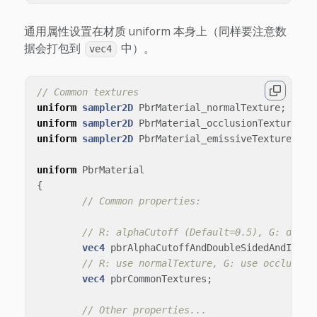
通用属性设置在材质 uniform 本身上（同样要注意数
据会打包到
中）。
vec4
// Common textures
uniform
sampler2D
PbrMaterial_normalTexture
;
uniform
sampler2D
PbrMaterial_occlusionTexture
;
uniform
sampler2D
PbrMaterial_emissiveTexture
;
uniform
PbrMaterial
{
// Common properties:
// R: alphaCutoff (Default=0.5), G: doubl
vec4
pbrAlphaCutoffAndDoubleSidedAndIsUnl
// R: use normalTexture, G: use occlusion
vec4
pbrCommonTextures
;
// Other properties...