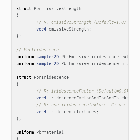
struct
PbrEmissiveStrength
{
// R: emissiveStrength (Default=1.0)
vec4
emissiveStrength
;
};
// PbrIridescence
uniform
sampler2D
PbrEmissive_iridescenceTexture
;
uniform
sampler2D
PbrEmissive_iridescenceThicknes
struct
PbrIridescence
{
// R: iridescenceFactor (Default=0.0), G:
vec4
iridescenceFactorAndIorAndThicknessM
// R: use iridescenceTexture, G: use irid
vec4
iridescenceTextures
;
};
uniform
PbrMaterial
{