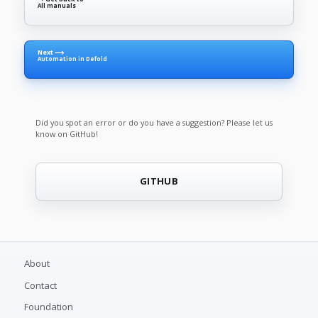
All manuals
Next ⟶
Automation in Defold
Did you spot an error or do you have a suggestion? Please let us
know on GitHub!
GITHUB
About
Contact
Foundation