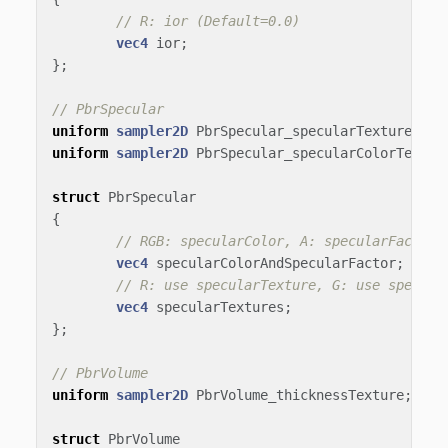
// R: ior (Default=0.0)
vec4
ior
;
};
// PbrSpecular
uniform
sampler2D
PbrSpecular_specularTexture
;
uniform
sampler2D
PbrSpecular_specularColorTextur
struct
PbrSpecular
{
// RGB: specularColor, A: specularFactor 
vec4
specularColorAndSpecularFactor
;
// R: use specularTexture, G: use specula
vec4
specularTextures
;
};
// PbrVolume
uniform
sampler2D
PbrVolume_thicknessTexture
;
struct
PbrVolume