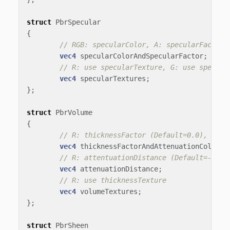
struct
PbrSpecular
{
// RGB: specularColor, A: specularFactor 
vec4
specularColorAndSpecularFactor
;
// R: use specularTexture, G: use specula
vec4
specularTextures
;
};
struct
PbrVolume
{
// R: thicknessFactor (Default=0.0), RGB:
vec4
thicknessFactorAndAttenuationColor
;
// R: attentuationDistance (Default=-1.0)
vec4
attenuationDistance
;
// R: use thicknessTexture
vec4
volumeTextures
;
};
struct
PbrSheen