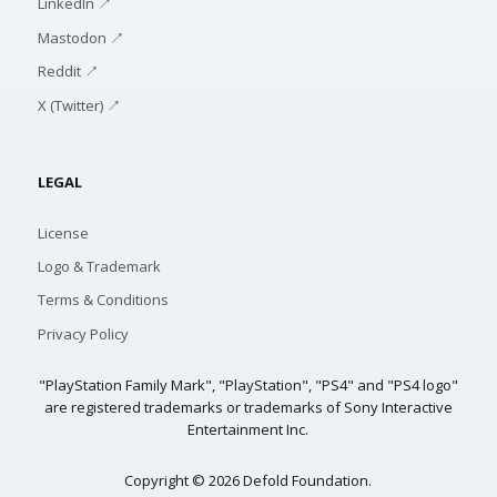
LinkedIn ↗
Mastodon ↗
Reddit ↗
X (Twitter) ↗
LEGAL
License
Logo & Trademark
Terms & Conditions
Privacy Policy
"PlayStation Family Mark", "PlayStation", "PS4" and "PS4 logo"
are registered trademarks or trademarks of Sony Interactive
Entertainment Inc.
Copyright © 2026 Defold Foundation.