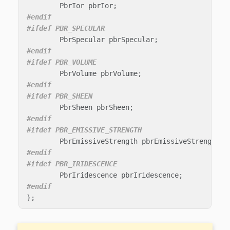
PbrIor
pbrIor
;
#endif

PbrSpecular
pbrSpecular
;
#endif

PbrVolume
pbrVolume
;
#endif

PbrSheen
pbrSheen
;
#endif

PbrEmissiveStrength
pbrEmissiveStrength
;
#endif

PbrIridescence
pbrIridescence
;
};