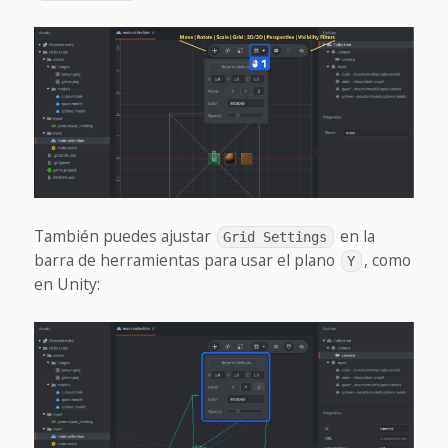
También puedes ajustar
en la
Grid Settings
barra de herramientas para usar el plano
, como
Y
en Unity: