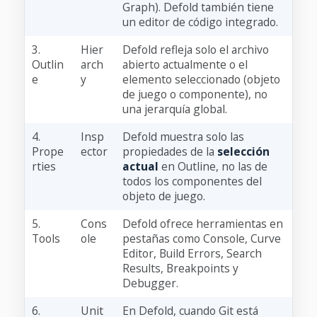
Graph). Defold también tiene
un editor de código integrado.
3.
Hier
Defold refleja solo el archivo
Outlin
arch
abierto actualmente o el
e
y
elemento seleccionado (objeto
de juego o componente), no
una jerarquía global.
4.
Insp
Defold muestra solo las
Prope
ector
propiedades de la
selección
rties
actual
en Outline, no las de
todos los componentes del
objeto de juego.
5.
Cons
Defold ofrece herramientas en
Tools
ole
pestañas como Console, Curve
Editor, Build Errors, Search
Results, Breakpoints y
Debugger.
6.
Unit
En Defold, cuando Git está