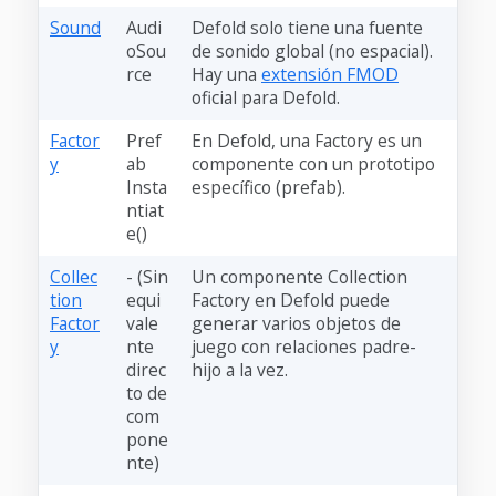
Sound
Audi
Defold solo tiene una fuente
oSou
de sonido global (no espacial).
rce
Hay una
extensión FMOD
oficial para Defold.
Factor
Pref
En Defold, una Factory es un
y
ab
componente con un prototipo
Insta
específico (prefab).
ntiat
e()
Collec
- (Sin
Un componente Collection
tion
equi
Factory en Defold puede
Factor
vale
generar varios objetos de
y
nte
juego con relaciones padre-
direc
hijo a la vez.
to de
com
pone
nte)