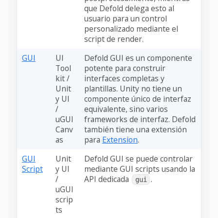
que Defold delega esto al
usuario para un control
personalizado mediante el
script de render.
GUI
UI
Defold GUI es un componente
Tool
potente para construir
kit /
interfaces completas y
Unit
plantillas. Unity no tiene un
y UI
componente único de interfaz
/
equivalente, sino varios
uGUI
frameworks de interfaz. Defold
Canv
también tiene una extensión
as
para
Extension
.
GUI
Unit
Defold GUI se puede controlar
Script
y UI
mediante GUI scripts usando la
/
API dedicada
.
gui
uGUI
scrip
ts