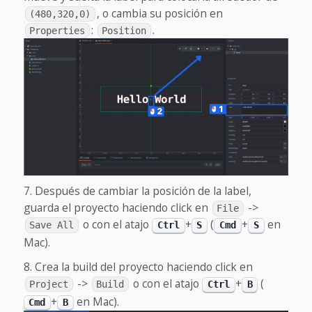
, o cambia su posición en
(480,320,0)
:
.
Properties
Position
Después de cambiar la posición de la label,
guarda el proyecto haciendo click en
->
File
o con el atajo
+
(
+
en
Save All
Ctrl
S
Cmd
S
Mac).
Crea la build del proyecto haciendo click en
->
o con el atajo
+
(
Project
Build
Ctrl
B
+
en Mac).
Cmd
B