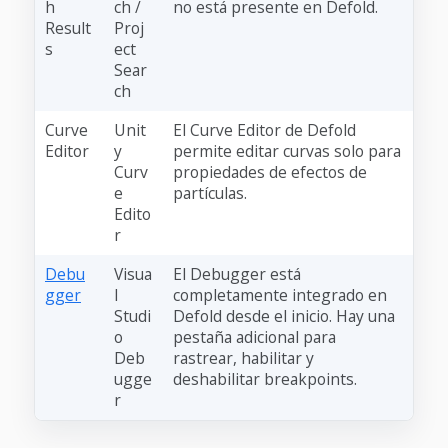
h
ch /
no está presente en Defold.
Result
Proj
s
ect
Sear
ch
Curve
Unit
El Curve Editor de Defold
Editor
y
permite editar curvas solo para
Curv
propiedades de efectos de
e
partículas.
Edito
r
Debu
Visua
El Debugger está
gger
l
completamente integrado en
Studi
Defold desde el inicio. Hay una
o
pestaña adicional para
Deb
rastrear, habilitar y
ugge
deshabilitar breakpoints.
r