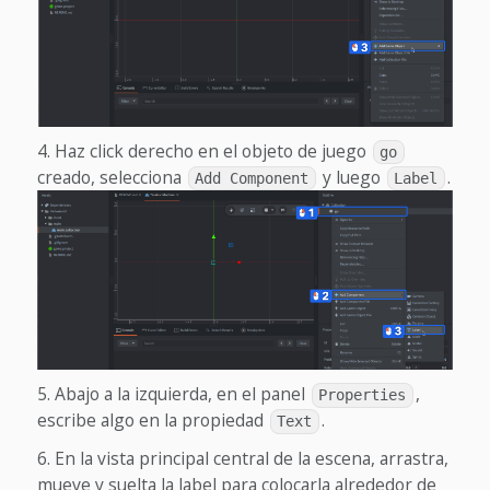
Haz click derecho en el objeto de juego
go
creado, selecciona
y luego
.
Add Component
Label
Abajo a la izquierda, en el panel
,
Properties
escribe algo en la propiedad
.
Text
En la vista principal central de la escena, arrastra,
mueve y suelta la label para colocarla alrededor de