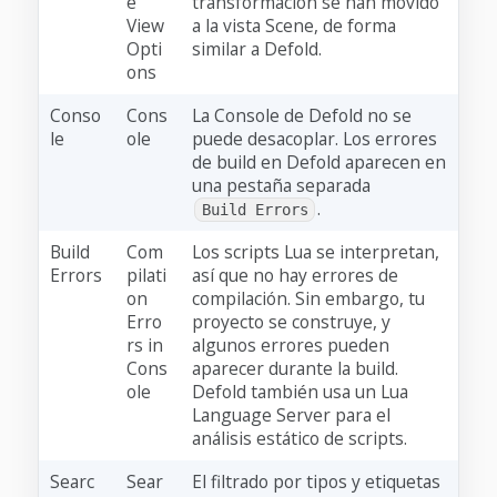
e
transformación se han movido
View
a la vista Scene, de forma
Opti
similar a Defold.
ons
Conso
Cons
La Console de Defold no se
le
ole
puede desacoplar. Los errores
de build en Defold aparecen en
una pestaña separada
.
Build Errors
Build
Com
Los scripts Lua se interpretan,
Errors
pilati
así que no hay errores de
on
compilación. Sin embargo, tu
Erro
proyecto se construye, y
rs in
algunos errores pueden
Cons
aparecer durante la build.
ole
Defold también usa un Lua
Language Server para el
análisis estático de scripts.
Searc
Sear
El filtrado por tipos y etiquetas