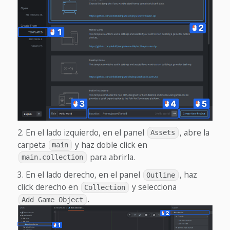
En el lado izquierdo, en el panel
, abre la
Assets
carpeta
y haz doble click en
main
para abrirla.
main.collection
En el lado derecho, en el panel
, haz
Outline
click derecho en
y selecciona
Collection
.
Add Game Object