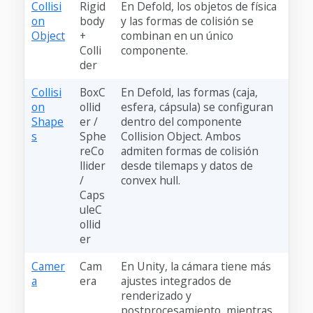
Collisi
Rigid
En Defold, los objetos de física
on
body
y las formas de colisión se
Object
+
combinan en un único
Colli
componente.
der
Collisi
BoxC
En Defold, las formas (caja,
on
ollid
esfera, cápsula) se configuran
Shape
er /
dentro del componente
s
Sphe
Collision Object. Ambos
reCo
admiten formas de colisión
llider
desde tilemaps y datos de
/
convex hull.
Caps
uleC
ollid
er
Camer
Cam
En Unity, la cámara tiene más
a
era
ajustes integrados de
renderizado y
postprocesamiento, mientras