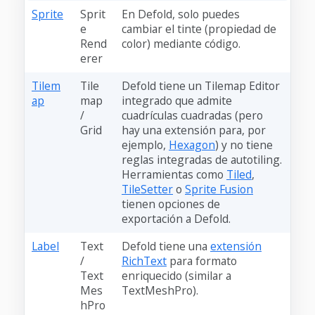
Sprite
Sprit
En Defold, solo puedes
e
cambiar el tinte (propiedad de
Rend
color) mediante código.
erer
Tilem
Tile
Defold tiene un Tilemap Editor
ap
map
integrado que admite
/
cuadrículas cuadradas (pero
Grid
hay una extensión para, por
ejemplo,
Hexagon
) y no tiene
reglas integradas de autotiling.
Herramientas como
Tiled
,
TileSetter
o
Sprite Fusion
tienen opciones de
exportación a Defold.
Label
Text
Defold tiene una
extensión
/
RichText
para formato
Text
enriquecido (similar a
Mes
TextMeshPro).
hPro