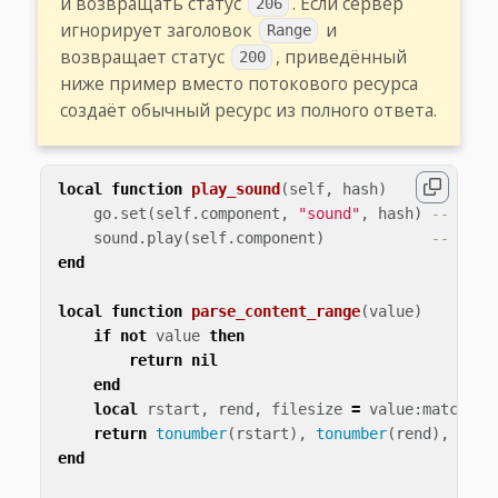
и возвращать статус
. Если сервер
206
игнорирует заголовок
и
Range
возвращает статус
, приведённый
200
ниже пример вместо потокового ресурса
создаёт обычный ресурс из полного ответа.
local
function
play_sound
(
self
,
hash
)
go
.
set
(
self
.
component
,
"sound"
,
hash
)
-- over
sound
.
play
(
self
.
component
)
-- star
end
local
function
parse_content_range
(
value
)
if
not
value
then
return
nil
end
local
rstart
,
rend
,
filesize
=
value
:
match
(
"^
return
tonumber
(
rstart
),
tonumber
(
rend
),
tonu
end