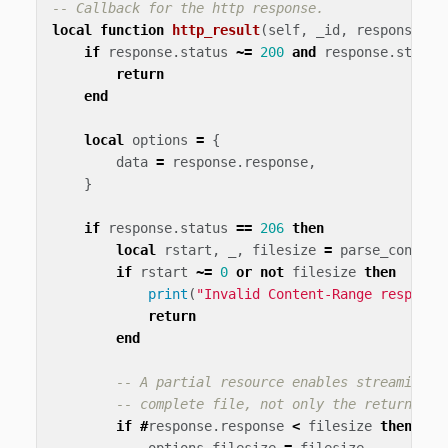
-- Callback for the http response.
local
function
http_result
(
self
,
_id
,
response
)
if
response
.
status
~=
200
and
response
.
status
return
end
local
options
=
{
data
=
response
.
response
,
}
if
response
.
status
==
206
then
local
rstart
,
_
,
filesize
=
parse_content
if
rstart
~=
0
or
not
filesize
then
print
(
"Invalid Content-Range response
return
end
-- A partial resource enables streaming. 
-- complete file, not only the returned r
if
#
response
.
response
<
filesize
then