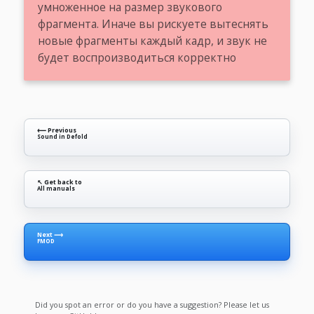
умноженное на размер звукового
фрагмента. Иначе вы рискуете вытеснять
новые фрагменты каждый кадр, и звук не
будет воспроизводиться корректно
⟵ Previous
Sound in Defold
↖ Get back to
All manuals
Next ⟶
FMOD
Did you spot an error or do you have a suggestion? Please let us