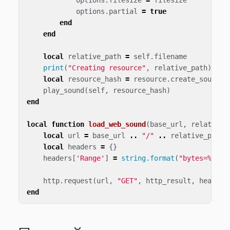
options
.
filesize
=
filesize
options
.
partial
=
true
end
end
local
relative_path
=
self
.
filename
print
(
"Creating resource"
,
relative_path
)
local
resource_hash
=
resource
.
create_sound_d
play_sound
(
self
,
resource_hash
)
end
local
function
load_web_sound
(
base_url
,
relative_
local
url
=
base_url
..
"/"
..
relative_path
local
headers
=
{}
headers
[
'Range'
]
=
string.format
(
"bytes=%d-%d
http
.
request
(
url
,
"GET"
,
http_result
,
headers
end