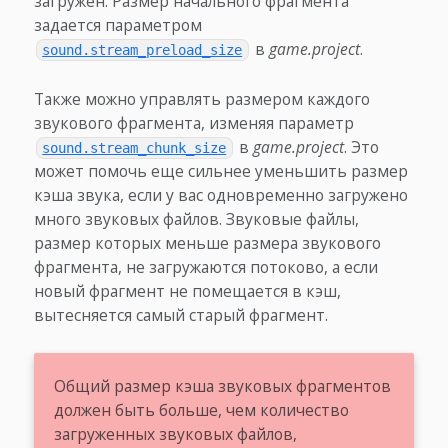
загружен. Размер начального фрагмента
задается параметром
в
game.project
.
sound.stream_preload_size
Также можно управлять размером каждого
звукового фрагмента, изменяя параметр
в
game.project
. Это
sound.stream_chunk_size
может помочь еще сильнее уменьшить размер
кэша звука, если у вас одновременно загружено
много звуковых файлов. Звуковые файлы,
размер которых меньше размера звукового
фрагмента, не загружаются потоково, а если
новый фрагмент не помещается в кэш,
вытесняется самый старый фрагмент.
Общий размер кэша звуковых фрагментов
должен быть больше, чем количество
загруженных звуковых файлов,