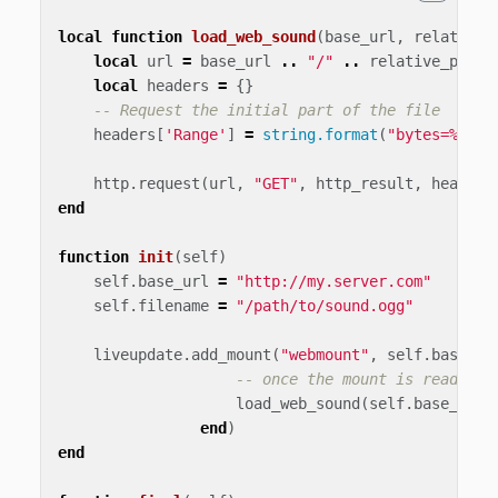
local
function
load_web_sound
(
base_url
,
relative_
local
url
=
base_url
..
"/"
..
relative_path
local
headers
=
{}
-- Request the initial part of the file
headers
[
'Range'
]
=
string.format
(
"bytes=%d-%d
http
.
request
(
url
,
"GET"
,
http_result
,
headers
end
function
init
(
self
)
self
.
base_url
=
"http://my.server.com"
self
.
filename
=
"/path/to/sound.ogg"
liveupdate
.
add_mount
(
"webmount"
,
self
.
base_ur
-- once the mount is ready, w
load_web_sound
(
self
.
base_url
,
end
)
end