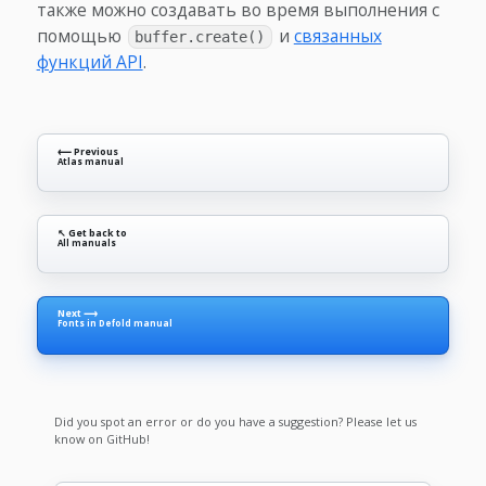
также можно создавать во время выполнения с
помощью
и
связанных
buffer.create()
функций API
.
⟵ Previous
Atlas manual
↖ Get back to
All manuals
Next ⟶
Fonts in Defold manual
Did you spot an error or do you have a suggestion? Please let us
know on GitHub!