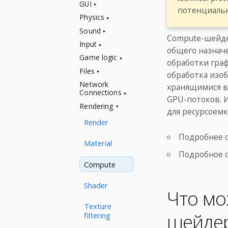
GUI
потенциальн
Physics
Sound
Compute-шейде
Input
общего назнач
Game logic
обработки граф
Files
обработка изо
Network
хранящимися в
Connections
GPU-потоков. 
Rendering
для ресурсоемк
Render
Подробнее о
Material
Подробное 
Compute
Shader
Что мо
Texture
шейде
filtering