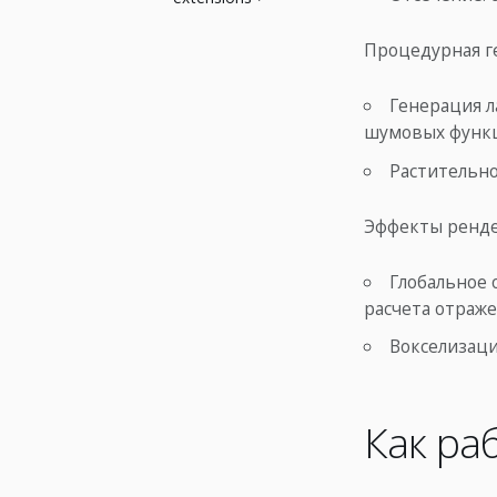
Процедурная г
Генерация л
шумовых функ
Растительно
Эффекты ренд
Глобальное 
расчета отраже
Вокселизаци
Как ра