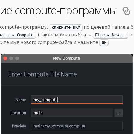
ие compute-программы
 compute-программу,
по целевой папке в 
кликните ПКМ
. (Также можно выбрать
в 
w... ▸ Compute
File ▸ New...
ажите имя нового compute-файла и нажмите
.
Ok