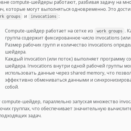
овне compute-шейдеры работают, разбивая задачу на мн
ч, которые могут выполняться одновременно. Это достиг
и
:
rk groups
invocations
Compute-шейдер работает на сетке из
. 
work groups
группа содержит фиксированное число invocations (или
Размер рабочих групп и количество invocations опреде
шейдера.
Каждый invocation (или поток) выполняет программу c
шейдера. Invocations внутри одной рабочей группы мо
использовать данные через shared memory, что позво
эффективно обмениваться данными и синхронизиров
собой.
compute-шейдер, параллельно запуская множество invoca
бочих группах, что обеспечивает значительную вычисли
подходящих задач.