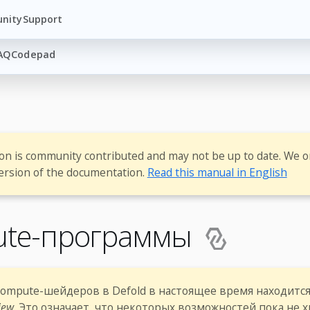
nity
Support
AQ
Codepad
ion is community contributed and may not be up to date. We o
ersion of the documentation.
Read this manual in English
te-программы
ompute-шейдеров в Defold в настоящее время находится
iew
. Это означает, что некоторых возможностей пока не хв