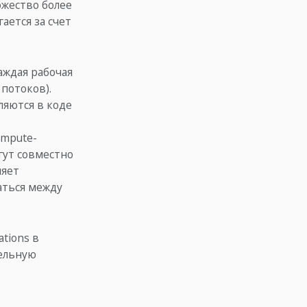
ожество более
ается за счет
Каждая рабочая
 потоков).
ляются в коде
ompute-
гут совместно
ляет
аться между
tions в
тельную