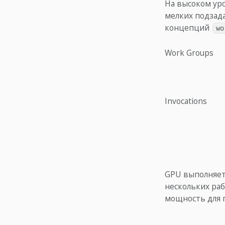
На высоком ур
мелких подзада
концепций
wo
Work Groups
Invocations
GPU выполняет 
нескольких ра
мощность для 