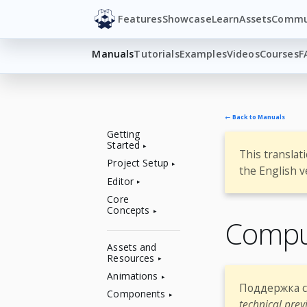
Features
Showcase
Learn
Assets
Commu
Manuals
Tutorials
Examples
Videos
Courses
F
← Back to Manuals
Getting
Started
This translat
Project Setup
the English v
Editor
Core
Concepts
Compu
Assets and
Resources
Animations
Поддержка c
Components
technical prev