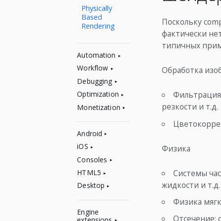
Physically
Based
Поскольку com
Rendering
фактически нет
типичных прим
Automation
Workflow
Обработка изо
Debugging
Optimization
Фильтрация 
резкости и т.д.
Monetization
Цветокоррек
Android
iOS
Физика
Consoles
Системы час
HTML5
жидкости и т.д.
Desktop
Физика мягк
Engine
Отсечение: oc
extensions