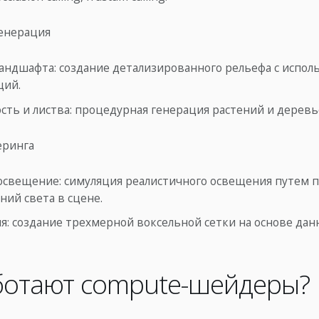
енерация
андшафта: создание детализированного рельефа с испол
ций.
сть и листва: процедурная генерация растений и деревь
еринга
освещение: симуляция реалистичного освещения путем 
ний света в сцене.
я: создание трехмерной воксельной сетки на основе дан
ботают compute-шейдеры?