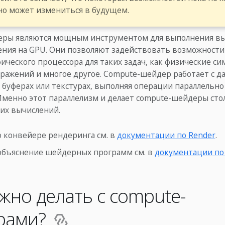
о может измениться в будущем.
ры являются мощным инструментом для выполнения в
ения на GPU. Они позволяют задействовать возможности
ического процессора для таких задач, как физические си
бражений и многое другое. Compute-шейдер работает с д
 буферах или текстурах, выполняя операции параллельно
Именно этот параллелизм и делает compute-шейдеры ст
их вычислений.
 конвейере рендеринга см. в
документации по Render
.
объяснение шейдерных программ см. в
документации по
жно делать с compute-
рами?