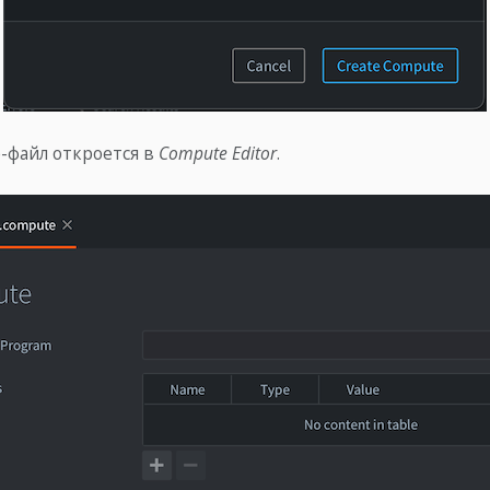
-файл откроется в
Compute Editor
.