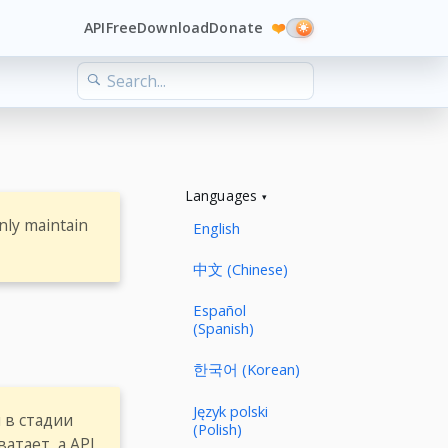
API
Free
Download
Donate
❤️
Languages
nly maintain
English
中文 (Chinese)
Español
(Spanish)
한국어 (Korean)
Język polski
 в стадии
(Polish)
атает, а API