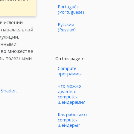
Português
(Portuguese)
ычислений
Русский
 параллельной
(Russian)
муляции,
анными,
 во множестве
оль полезными
On this page
Compute-
программы
Что можно
 Shader
.
делать с
compute-
шейдерами?
Как работают
compute-
шейдеры?