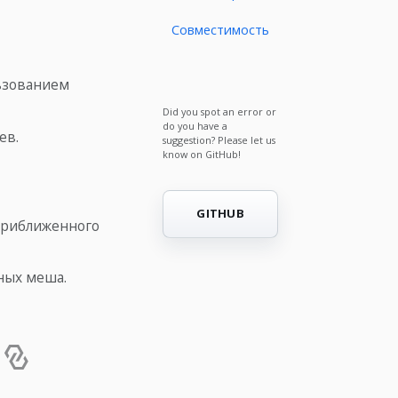
Совместимость
ьзованием
Did you spot an error or
do you have a
ев.
suggestion? Please let us
know on GitHub!
GITHUB
приближенного
ных меша.