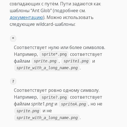
совпадающих с путём. Пути задаются как
шаблоны “Ant Glob” (подробнее см.
документацию
). Можно использовать
следующие wildcard-шаблоны:
*
Соответствует нулю или более символов.
Например,
соответствует
sprite*.png
файлам
,
и
sprite.png
sprite1.png
.
sprite_with_a_long_name.png
?
Соответствует ровно одному символу.
Например,
соответствует
sprite?.png
файлам
sprite1.png
и
, но не
spriteA.png
и не
sprite.png
.
sprite_with_a_long_name.png