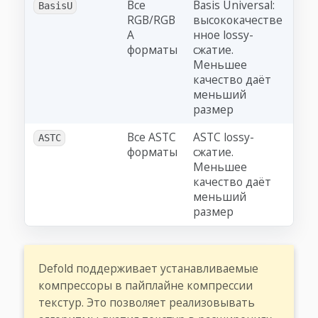
Все
Basis Universal:
BasisU
RGB/RGB
высококачестве
A
нное lossy-
форматы
сжатие.
Меньшее
качество даёт
меньший
размер
Все ASTC
ASTC lossy-
ASTC
форматы
сжатие.
Меньшее
качество даёт
меньший
размер
Defold поддерживает устанавливаемые
компрессоры в пайплайне компрессии
текстур. Это позволяет реализовывать