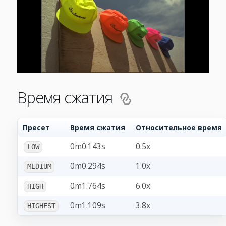
Время сжатия
Пресет
Время сжатия
Относительное время
0m0.143s
0.5x
LOW
0m0.294s
1.0x
MEDIUM
0m1.764s
6.0x
HIGH
0m1.109s
3.8x
HIGHEST