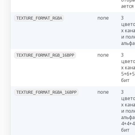
ается
none
3
TEXTURE_FORMAT_RGBA
цвет
х кан
и пол
альфа
none
3
TEXTURE_FORMAT_RGB_16BPP
цвет
х кана
5+6+5
бит
none
3
TEXTURE_FORMAT_RGBA_16BPP
цвет
х кан
и пол
альфа
4+4+4
бит