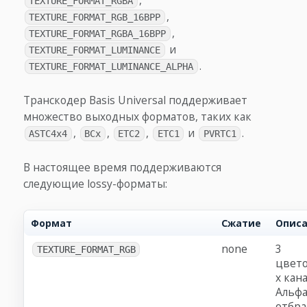
,
TEXTURE_FORMAT_RGBA
,
TEXTURE_FORMAT_RGB_16BPP
,
TEXTURE_FORMAT_RGBA_16BPP
и
TEXTURE_FORMAT_LUMINANCE
.
TEXTURE_FORMAT_LUMINANCE_ALPHA
Транскодер Basis Universal поддерживает
множество выходных форматов, таких как
,
,
,
и
.
ASTC4x4
BCx
ETC2
ETC1
PVRTC1
В настоящее время поддерживаются
следующие lossy-форматы:
Формат
Сжатие
Опис
none
3
TEXTURE_FORMAT_RGB
цвет
х кана
Альф
отбр