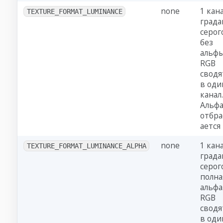
none
1 кан
TEXTURE_FORMAT_LUMINANCE
град
серог
без
альфы
RGB
сводя
в оди
канал.
Альф
отбр
ается
none
1 кан
TEXTURE_FORMAT_LUMINANCE_ALPHA
град
серог
полна
альфа
RGB
сводя
в оди