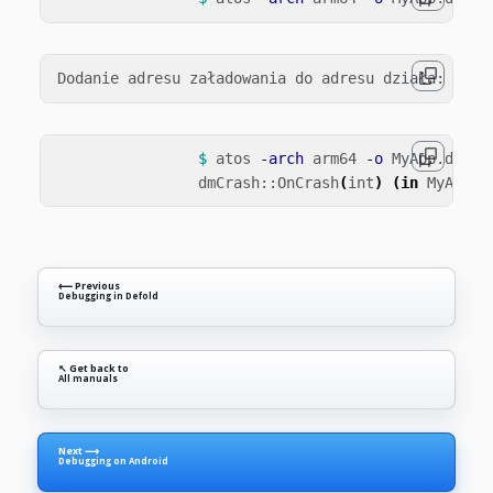
$ 
atos 
-arch
 arm64 
-o
 MyApp.dSYM/
		dmCrash::OnCrash
(
int
)
(
in 
MyApp
)
⟵ Previous
Debugging in Defold
↖ Get back to
All manuals
Next ⟶
Debugging on Android