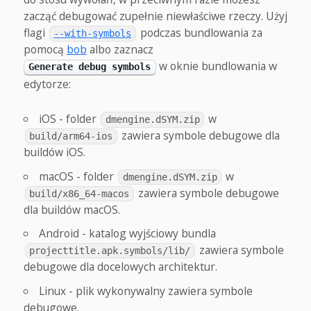
zacząć debugować zupełnie niewłaściwe rzeczy. Użyj
flagi
podczas bundlowania za
--with-symbols
pomocą
bob
albo zaznacz
w oknie bundlowania w
Generate debug symbols
edytorze:
iOS - folder
w
dmengine.dSYM.zip
zawiera symbole debugowe dla
build/arm64-ios
buildów iOS.
macOS - folder
w
dmengine.dSYM.zip
zawiera symbole debugowe
build/x86_64-macos
dla buildów macOS.
Android - katalog wyjściowy bundla
zawiera symbole
projecttitle.apk.symbols/lib/
debugowe dla docelowych architektur.
Linux - plik wykonywalny zawiera symbole
debugowe.