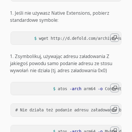
Jeśli nie używasz Native Extensions, pobierz
standardowe symbole:
$ 
Zsymbolikuj, używając adresu załadowania
Z
jakiegoś powodu samo podanie adresu ze stosu
wywołań nie działa (tj. adres załadowania 0x0)
$ 
atos 
-arch
 arm64 
-o
$ 
atos 
-arch
 arm64 
-o
 MyApp.dSYM/