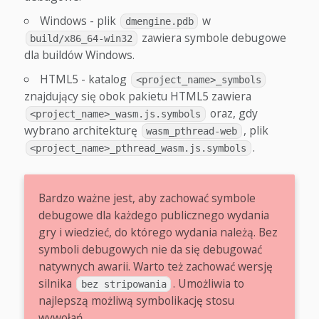
Windows - plik
w
dmengine.pdb
zawiera symbole debugowe
build/x86_64-win32
dla buildów Windows.
HTML5 - katalog
<project_name>_symbols
znajdujący się obok pakietu HTML5 zawiera
oraz, gdy
<project_name>_wasm.js.symbols
wybrano architekturę
, plik
wasm_pthread-web
.
<project_name>_pthread_wasm.js.symbols
Bardzo ważne jest, aby zachować symbole
debugowe dla każdego publicznego wydania
gry i wiedzieć, do którego wydania należą. Bez
symboli debugowych nie da się debugować
natywnych awarii. Warto też zachować wersję
silnika
. Umożliwia to
bez stripowania
najlepszą możliwą symbolikację stosu
wywołań.