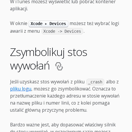
W iTunes możesz wyświetlić lub pobrać kontener
aplikacji.
W oknie
możesz też wybrać logi
Xcode ▸ Devices
awarii z menu
.
Xcode -> Devices
Zsymbolikuj stos
wywołań
Jeśli uzyskasz stos wywołań z pliku
albo z
_crash
pliku logu
, możesz go zsymbolikować. Oznacza to
przetłumaczenie każdego adresu w stosie wywołań
na nazwę pliku i numer linii, co z kolei pomaga
ustalić główną przyczynę problemu.
Bardzo ważne jest, aby dopasować właściwy silnik
do stosu wywołań, w przeciwnym razie możesz