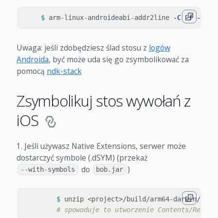
$ 
arm-linux-androideabi-addr2line 
-C
-f
-e
Uwaga: jeśli zdobędziesz ślad stosu z
logów
Androida
, być może uda się go zsymbolikować za
pomocą
ndk-stack
Zsymbolikuj stos wywołań z
iOS
Jeśli używasz Native Extensions, serwer może
dostarczyć symbole (.dSYM) (przekaż
do
)
--with-symbols
bob.jar
$ 
unzip <project>/build/arm64-darwin/build
# spowoduje to utworzenie Contents/Resour