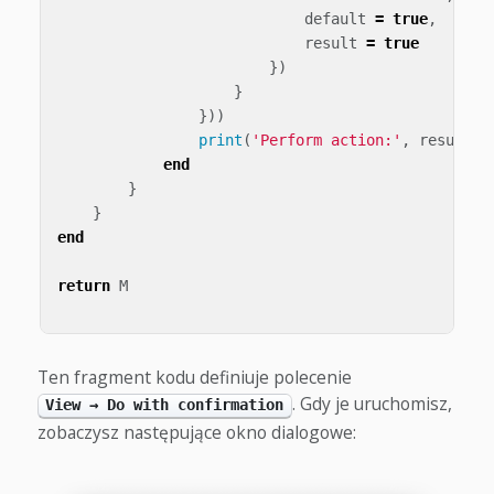
default
=
true
,
result
=
true
})
}
}))
print
(
'Perform action:'
,
result
)
end
}
}
end
return
M
Ten fragment kodu definiuje polecenie
. Gdy je uruchomisz,
View → Do with confirmation
zobaczysz następujące okno dialogowe: