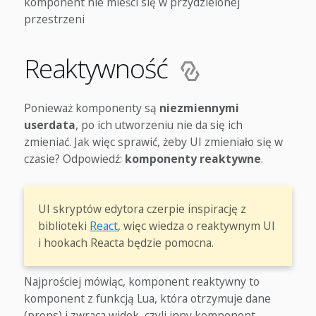
komponent nie mieści się w przydzielonej
przestrzeni
Reaktywność
Ponieważ komponenty są
niezmiennymi
userdata
, po ich utworzeniu nie da się ich
zmieniać. Jak więc sprawić, żeby UI zmieniało się w
czasie? Odpowiedź:
komponenty reaktywne
.
UI skryptów edytora czerpie inspirację z
biblioteki
React
, więc wiedza o reaktywnym UI
i hookach Reacta będzie pomocna.
Najprościej mówiąc, komponent reaktywny to
komponent z funkcją Lua, która otrzymuje dane
(props) i zwraca widok, czyli inny komponent.