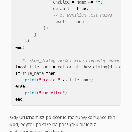
enabled
=
name
~=
""
,
default
=
true
,
-- 5. wynikiem jest nazwa
result
=
name
})
}
})
end
)
-- 6. show_dialog zwróci albo niepustą nazwę plik
local
file_name
=
editor
.
ui
.
show_dialog
(
dialog
({
if
file_name
then
print
(
"create "
..
file_name
)
else
print
(
"cancelled"
)
end
Gdy uruchomisz polecenie menu wykonujące ten
kod, edytor pokaże na początku dialog z
wyłączonym przyciskiem