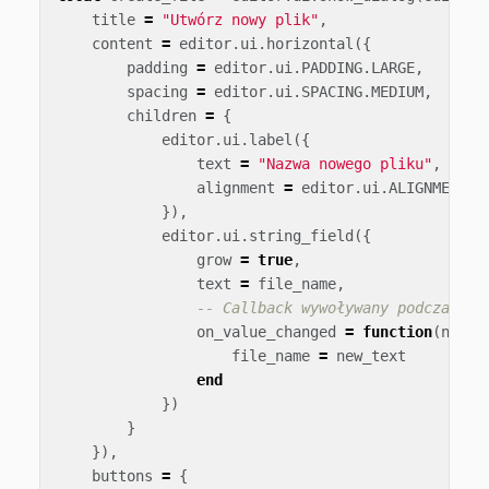
title
=
"Utwórz nowy plik"
,
content
=
editor
.
ui
.
horizontal
({
padding
=
editor
.
ui
.
PADDING
.
LARGE
,
spacing
=
editor
.
ui
.
SPACING
.
MEDIUM
,
children
=
{
editor
.
ui
.
label
({
text
=
"Nazwa nowego pliku"
,
alignment
=
editor
.
ui
.
ALIGNMENT
.
C
}),
editor
.
ui
.
string_field
({
grow
=
true
,
text
=
file_name
,
-- Callback wywoływany podczas wp
on_value_changed
=
function
(
new_t
file_name
=
new_text
end
})
}
}),
buttons
=
{