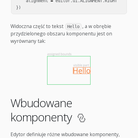
alignment
=
editor
.
ui
.
ALIGNMENT
.
RIGHT
})
Widoczna część to tekst
, a w obrębie
Hello
przydzielonego obszaru komponentu jest on
wyrównany tak:
Wbudowane
komponenty
Edytor definiuje różne wbudowane komponenty,