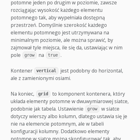
potomne jeden po drugim w poziomie, zawsze
rozciągając wysokość każdego elementu
potomnego tak, aby wypełniała dostępną
przestrzeń. Domyślnie szerokość każdego
elementu potomnego jest utrzymywana na
minimalnym poziomie, ale można sprawić, by
zajmował tyle miejsca, ile się da, ustawiając w nim
pole
na
.
grow
true
Kontener
jest podobny do horizontal,
vertical
ale z zamienionymi osiami.
Na koniec,
to komponent kontenera, który
grid
układa elementy potomne w dwuwymiarowej siatce,
podobnie jak tabela. Ustawienie
w siatce
grow
dotyczy wierszy albo kolumn, dlatego ustawia się je
nie na elemencie potomnym, ale w tabeli
konfiguracji kolumny. Dodatkowo elementy
potomne w siatce można skonfigurować tak, aby