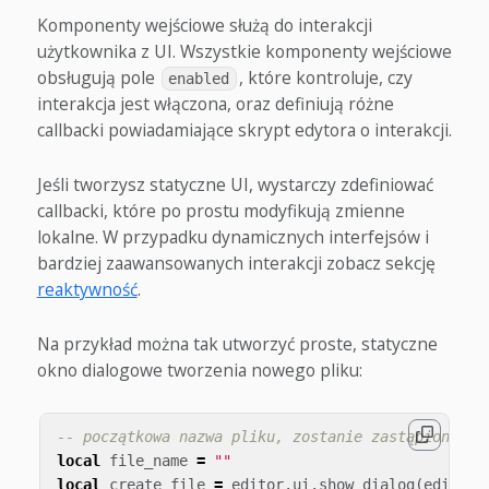
Komponenty wejściowe służą do interakcji
użytkownika z UI. Wszystkie komponenty wejściowe
obsługują pole
, które kontroluje, czy
enabled
interakcja jest włączona, oraz definiują różne
callbacki powiadamiające skrypt edytora o interakcji.
Jeśli tworzysz statyczne UI, wystarczy zdefiniować
callbacki, które po prostu modyfikują zmienne
lokalne. W przypadku dynamicznych interfejsów i
bardziej zaawansowanych interakcji zobacz sekcję
reaktywność
.
Na przykład można tak utworzyć proste, statyczne
okno dialogowe tworzenia nowego pliku:
-- początkowa nazwa pliku, zostanie zastąpiona pr
local
file_name
=
""
local
create_file
=
editor
.
ui
.
show_dialog
(
editor
.