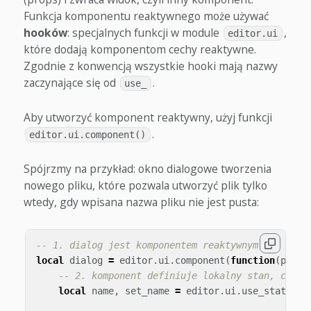
Funkcja komponentu reaktywnego może używać
hooków
: specjalnych funkcji w module
,
editor.ui
które dodają komponentom cechy reaktywne.
Zgodnie z konwencją wszystkie hooki mają nazwy
zaczynające się od
.
use_
Aby utworzyć komponent reaktywny, użyj funkcji
.
editor.ui.component()
Spójrzmy na przykład: okno dialogowe tworzenia
nowego pliku, które pozwala utworzyć plik tylko
wtedy, gdy wpisana nazwa pliku nie jest pusta:
-- 1. dialog jest komponentem reaktywnym
local
dialog
=
editor
.
ui
.
component
(
function
(
props
-- 2. komponent definiuje lokalny stan, czyli
local
name
,
set_name
=
editor
.
ui
.
use_state
(
""