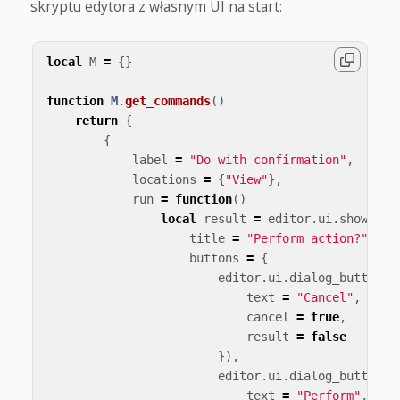
skryptu edytora z własnym UI na start:
local
M
=
{}
function
M
.
get_commands
()
return
{
{
label
=
"Do with confirmation"
,
locations
=
{
"View"
},
run
=
function
()
local
result
=
editor
.
ui
.
show_dia
title
=
"Perform action?"
,
buttons
=
{
editor
.
ui
.
dialog_button
({
text
=
"Cancel"
,
cancel
=
true
,
result
=
false
}),
editor
.
ui
.
dialog_button
({
text
=
"Perform"
,