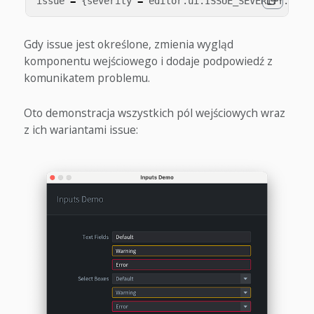
issue
=
{
severity
=
editor
.
ui
.
ISSUE_SEVERITY
.
WARN
Gdy issue jest określone, zmienia wygląd
komponentu wejściowego i dodaje podpowiedź z
komunikatem problemu.
Oto demonstracja wszystkich pól wejściowych wraz
z ich wariantami issue: