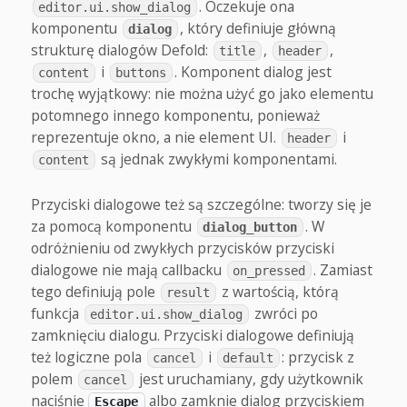
. Oczekuje ona
editor.ui.show_dialog
komponentu
, który definiuje główną
dialog
strukturę dialogów Defold:
,
,
title
header
i
. Komponent dialog jest
content
buttons
trochę wyjątkowy: nie można użyć go jako elementu
potomnego innego komponentu, ponieważ
reprezentuje okno, a nie element UI.
i
header
są jednak zwykłymi komponentami.
content
Przyciski dialogowe też są szczególne: tworzy się je
za pomocą komponentu
. W
dialog_button
odróżnieniu od zwykłych przycisków przyciski
dialogowe nie mają callbacku
. Zamiast
on_pressed
tego definiują pole
z wartością, którą
result
funkcja
zwróci po
editor.ui.show_dialog
zamknięciu dialogu. Przyciski dialogowe definiują
też logiczne pola
i
: przycisk z
cancel
default
polem
jest uruchamiany, gdy użytkownik
cancel
naciśnie
albo zamknie dialog przyciskiem
Escape