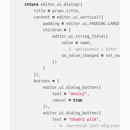
return
editor
.
ui
.
dialog
({
title
=
props
.
title
,
content
=
editor
.
ui
.
vertical
({
padding
=
editor
.
ui
.
PADDING
.
LARGE
,
children
=
{
editor
.
ui
.
string_field
({
value
=
name
,
-- 3. wpisywanie i Enter aktu
on_value_changed
=
set_name
})
}
}),
buttons
=
{
editor
.
ui
.
dialog_button
({
text
=
"Anuluj"
,
cancel
=
true
}),
editor
.
ui
.
dialog_button
({
text
=
"Utwórz plik"
,
-- 4. tworzenie jest włączone, gd