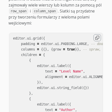
zajmowały wiele wierszy lub kolumn za pomocą pól
i
. Siatki są przydatne
row_span
column_span
przy tworzeniu formularzy z wieloma polami
wejściowymi:
editor
.
ui
.
grid
({
padding
=
editor
.
ui
.
PADDING
.
LARGE
,
-- dodaj p
columns
=
{{},
{
grow
=
true
}},
-- spraw, by d
children
=
{
{
editor
.
ui
.
label
({
text
=
"Level Name"
,
alignment
=
editor
.
ui
.
ALIGNMENT
.
R
}),
editor
.
ui
.
string_field
({})
},
{
editor
.
ui
.
label
({
text
=
"Author"
,