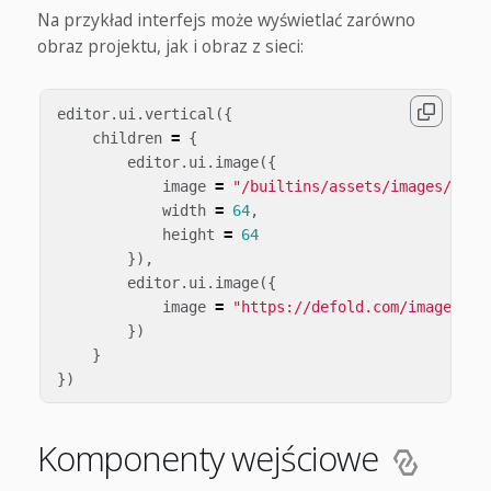
Na przykład interfejs może wyświetlać zarówno
obraz projektu, jak i obraz z sieci:
editor
.
ui
.
vertical
({
children
=
{
editor
.
ui
.
image
({
image
=
"/builtins/assets/images/logo
width
=
64
,
height
=
64
}),
editor
.
ui
.
image
({
image
=
"https://defold.com/images/as
})
}
})
Komponenty wejściowe