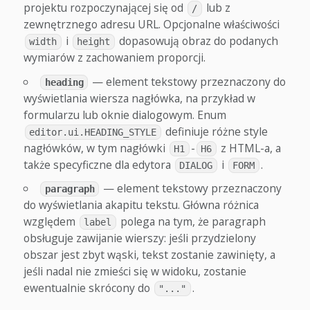
projektu rozpoczynającej się od
lub z
/
zewnętrznego adresu URL. Opcjonalne właściwości
i
dopasowują obraz do podanych
width
height
wymiarów z zachowaniem proporcji.
— element tekstowy przeznaczony do
heading
wyświetlania wiersza nagłówka, na przykład w
formularzu lub oknie dialogowym. Enum
definiuje różne style
editor.ui.HEADING_STYLE
nagłówków, w tym nagłówki
-
z HTML-a, a
H1
H6
także specyficzne dla edytora
i
.
DIALOG
FORM
— element tekstowy przeznaczony
paragraph
do wyświetlania akapitu tekstu. Główna różnica
względem
polega na tym, że paragraph
label
obsługuje zawijanie wierszy: jeśli przydzielony
obszar jest zbyt wąski, tekst zostanie zawinięty, a
jeśli nadal nie zmieści się w widoku, zostanie
ewentualnie skrócony do
.
"..."