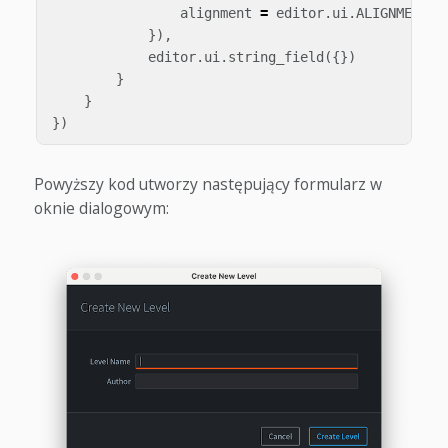
alignment
=
editor
.
ui
.
ALIGNMENT
.
R
}),
editor
.
ui
.
string_field
({})
}
}
})
Powyższy kod utworzy następujący formularz w
oknie dialogowym: