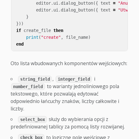
editor
.
ui
.
dialog_button
({
text
=
"Anuluj"
editor
.
ui
.
dialog_button
({
text
=
"Utwórz 
}
}))
if
create_file
then
print
(
"create"
,
file_name
)
end
Oto lista wbudowanych komponentów wejściowych:
,
i
string_field
integer_field
to warianty jednoliniowego pola
number_field
tekstowego, które pozwalają edytować
odpowiednio łańcuchy znaków, liczby całkowite i
liczby.
służy do wybierania opcji z
select_box
predefiniowanej tablicy za pomocą listy rozwijanej.
to logiczne pole wejściowe z
check_box