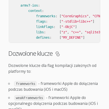
armv7-ios
:
context
:
frameworks
:
[
"
CoreGraphics"
,
"
CFNetwo
flags
:
[
"
-stdlib=libc++"
]
linkFlags
:
[
"
-ObjC"
]
libs
:
[
"
z"
,
"
c++"
,
"
sqlite3"
]
defines
:
[
"
MY_DEFINE"
]
Dozwolone klucze
Dozwolone klucze dla flag kompilacji zależnych od
platformy to:
- frameworki Apple do dołączenia
frameworks
podczas budowania (iOS i macOS)
- frameworki Apple do
weakFrameworks
opcjonalnego dołączenia podczas budowania (iOS i