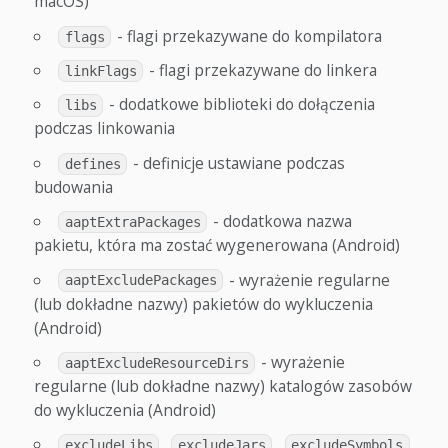
macOS)
- flagi przekazywane do kompilatora
flags
- flagi przekazywane do linkera
linkFlags
- dodatkowe biblioteki do dołączenia
libs
podczas linkowania
- definicje ustawiane podczas
defines
budowania
- dodatkowa nazwa
aaptExtraPackages
pakietu, która ma zostać wygenerowana (Android)
- wyrażenie regularne
aaptExcludePackages
(lub dokładne nazwy) pakietów do wykluczenia
(Android)
- wyrażenie
aaptExcludeResourceDirs
regularne (lub dokładne nazwy) katalogów zasobów
do wykluczenia (Android)
,
,
excludeLibs
excludeJars
excludeSymbols