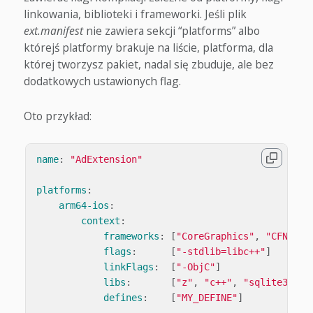
linkowania, biblioteki i frameworki. Jeśli plik
ext.manifest
nie zawiera sekcji “platforms” albo
którejś platformy brakuje na liście, platforma, dla
której tworzysz pakiet, nadal się zbuduje, ale bez
dodatkowych ustawionych flag.
Oto przykład:
name
:
"
AdExtension"
platforms
:
arm64-ios
:
context
:
frameworks
:
[
"
CoreGraphics"
,
"
CFNetwo
flags
:
[
"
-stdlib=libc++"
]
linkFlags
:
[
"
-ObjC"
]
libs
:
[
"
z"
,
"
c++"
,
"
sqlite3"
]
defines
:
[
"
MY_DEFINE"
]