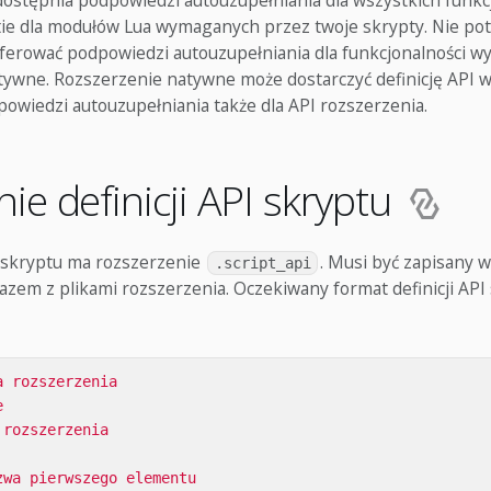
ostępnia podpowiedzi autouzupełniania dla wszystkich funkcji
ie dla modułów Lua wymaganych przez twoje skrypty. Nie pot
ferować podpowiedzi autouzupełniania dla funkcjonalności w
tywne. Rozszerzenie natywne może dostarczyć definicję API 
owiedzi autouzupełniania także dla API rozszerzenia.
ie definicji API skryptu
PI skryptu ma rozszerzenie
. Musi być zapisany 
.script_api
razem z plikami rozszerzenia. Oczekiwany format definicji AP
a rozszerzenia
e
 rozszerzenia
zwa pierwszego elementu