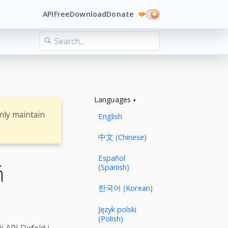
API
Free
Download
Donate
❤️
Languages
nly maintain
English
中文 (Chinese)
Español
ń
(Spanish)
한국어 (Korean)
Język polski
(Polish)