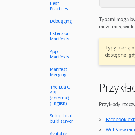
...
Best
Practices
Typami mogą by
Debugging
może mieć wiele 
Extension
Manifests
Typy nie są o
App
dostępne, gdy
Manifests
Manifest
Merging
Przykł
The Lua C
API
(external)
(English)
Przykłady rzecz
Setup local
Facebook ext
build server
WebView ext
Available