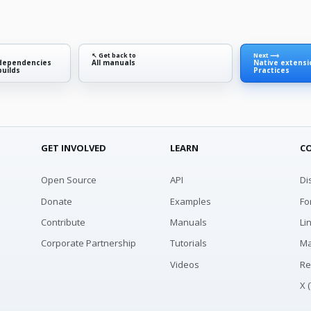
↖ Get back to
Next ⟶
dependencies
All manuals
Native extensi
builds
Practices
GET INVOLVED
LEARN
C
Open Source
API
Di
Donate
Examples
Fo
Contribute
Manuals
Li
Corporate Partnership
Tutorials
Ma
Videos
Re
X 