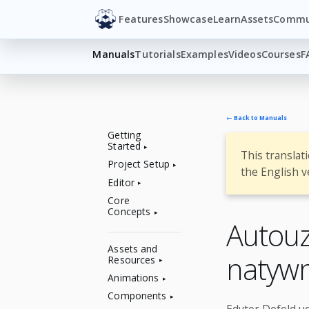
Features
Showcase
Learn
Assets
Commu
Manuals
Tutorials
Examples
Videos
Courses
F
← Back to Manuals
Getting
Started
This translat
Project Setup
the English v
Editor
Core
Concepts
Autouz
Assets and
natyw
Resources
Animations
Components