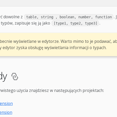
ć dowolne z
.
table, string , boolean, number, function
typów, zapisuje się ją jako
.
[type1, type2, type3]
becnie wyświetlane w edytorze. Warto mimo to je podawać, ab
 edytor zyska obsługę wyświetlania informacji o typach.
ady
ywistego użycia znajdziesz w następujących projektach:
ension
ension