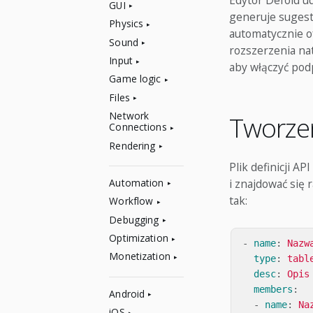
Edytor Defold ud
GUI
generuje sugest
Physics
automatycznie o
Sound
rozszerzenia na
Input
aby włączyć podp
Game logic
Files
Network
Tworzen
Connections
Rendering
Plik definicji A
i znajdować się 
Automation
tak:
Workflow
Debugging
Optimization
-
name
:
Nazw
Monetization
type
:
tabl
desc
:
Opis
members
:
Android
-
name
:
Na
iOS