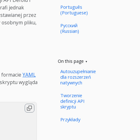
 API Defold i
Português
rafi jednak
(Portuguese)
ystawianej przez
w osobnym pliku,
Русский
(Russian)
On this page
Autouzupełnianie
w formacie
YAML
dla rozszerzeń
I skryptu wygląda
natywnych
Tworzenie
definicji API
skryptu
Przykłady