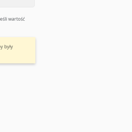
 Jeśli wartość
y były