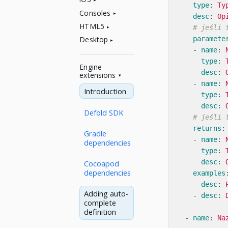
type
:
Ty
Consoles
desc
:
Op
HTML5
# jeśli 
paramete
Desktop
-
name
:
type
:
Engine
desc
:
extensions
-
name
:
Introduction
type
:
desc
:
Defold SDK
# jeśli 
returns
:
Gradle
-
name
:
dependencies
type
:
desc
:
Cocoapod
dependencies
examples
-
desc
:
Adding auto-
-
desc
:
complete
definition
-
name
:
Na