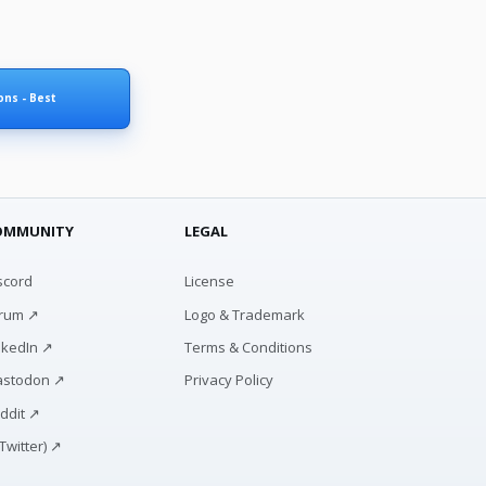
ons - Best
OMMUNITY
LEGAL
scord
License
rum ↗
Logo & Trademark
nkedIn ↗
Terms & Conditions
stodon ↗
Privacy Policy
ddit ↗
(Twitter) ↗