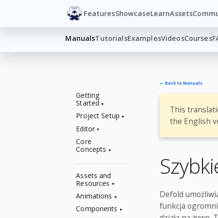
Features
Showcase
Learn
Assets
Commu
Manuals
Tutorials
Examples
Videos
Courses
F
← Back to Manuals
Getting
Started
This translat
Project Setup
the English v
Editor
Core
Concepts
Szybki
Assets and
Resources
Defold umożliwi
Animations
funkcja ogromnie
Components
działa na żywo. 