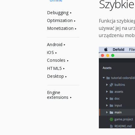
Szybkie
Debugging
Funkcja szybkie
Optimization
używać jej na u
Monetization
urządzeniu mobil
Android
iOS
Consoles
HTML5
Desktop
Engine
extensions