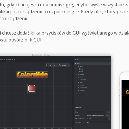
, gdy zbudujesz i uruchomisz grę, edytor wyśle wszystkie z
ikacji na urządzeniu i rozpocznie grę. Każdy plik, który przeł
na urządzeniu.
li chcesz dodać kilka przycisków do GUI wyświetlanego w dział
ostu otwórz plik GUI: