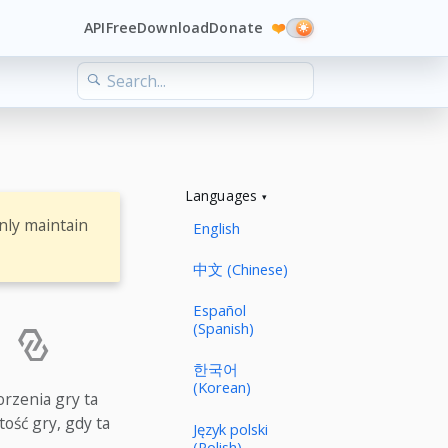
API
Free
Download
Donate
❤️
Languages
nly maintain
English
中文 (Chinese)
Español
w
(Spanish)
한국어
(Korean)
rzenia gry ta
ość gry, gdy ta
Język polski
(Polish)