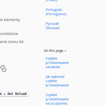
Português
(Portuguese)
lub elementy
Русский
(Russian)
kontekście
nie stanu itd.
On this page
Szybkie
przeładowanie
zasobów
Jak wykonać
szybkie
przeładowanie
e ▸ Hot Reload
Szybkie
przeładowanie
na urządzeniu