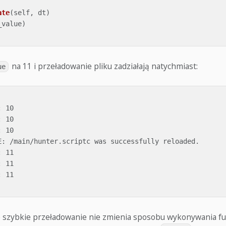
ate
(
self
,
dt
)
_value
)
na 11 i przeładowanie pliku zadziałają natychmiast:
ue
 10

 10

 10

E: /main/hunter.scriptc was successfully reloaded.

 11

 11

 11

 szybkie przeładowanie nie zmienia sposobu wykonywania funk