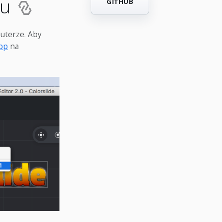
iu
GITHUB
puterze. Aby
pp
na