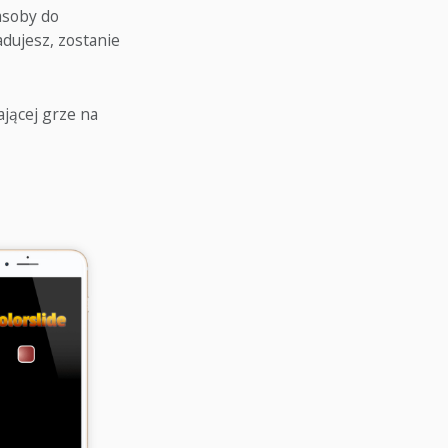
asoby do
adujesz, zostanie
ającej grze na