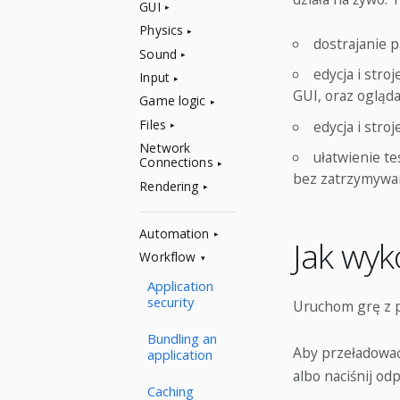
GUI
Physics
dostrajanie 
Sound
edycja i stro
Input
GUI, oraz ogląd
Game logic
Files
edycja i str
Network
ułatwienie t
Connections
bez zatrzymywa
Rendering
Automation
Jak wyk
Workflow
Application
security
Uruchom grę z p
Bundling an
Aby przeładować
application
albo naciśnij od
Caching