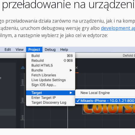
 przeładowanie na urządzen
go przeładowania działa zarówno na urządzeniu, jak i na kom
rządzeniu, uruchom debugową wersję gry albo
development a
nym, a następnie wybierz je jako cel w edytorze: