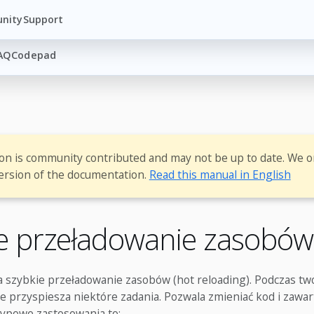
nity
Support
AQ
Codepad
ion is community contributed and may not be up to date. We o
ersion of the documentation.
Read this manual in English
e przeładowanie zasobó
a szybkie przeładowanie zasobów (hot reloading). Podczas two
 przyspiesza niektóre zadania. Pozwala zmieniać kod i zawart
Typowe zastosowania to: