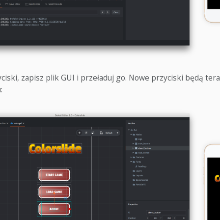
iski, zapisz plik GUI i przeładuj go. Nowe przyciski będą ter
: