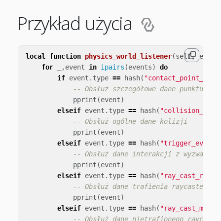
Przykład użycia
local
function
physics_world_listener
(
self
,
event
for
_
,
event
in
ipairs
(
events
)
do
if
event
.
type
==
hash
(
"contact_point_even
-- Obsłuż szczegółowe dane punktu kon
pprint
(
event
)
elseif
event
.
type
==
hash
(
"collision_even
-- Obsłuż ogólne dane kolizji
pprint
(
event
)
elseif
event
.
type
==
hash
(
"trigger_event"
-- Obsłuż dane interakcji z wyzwalacz
pprint
(
event
)
elseif
event
.
type
==
hash
(
"ray_cast_respo
-- Obsłuż dane trafienia raycastem
pprint
(
event
)
elseif
event
.
type
==
hash
(
"ray_cast_misse
-- Obsłuż dane nietrafionego raycastu