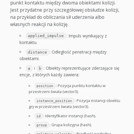
punkt kontaktu między dwoma obiektami kolizji.
Jest przydatne przy szczegółowej obsłudze kolizji,
na przykład do obliczania sił uderzenia albo
własnych reakcji na kolizję.
: Impuls wynikający z
applied_impulse
kontaktu.
: Odległość penetracji między
distance
obiektami.
i
: Obiekty reprezentujące zderzające się
a
b
encje, z których każdy zawiera:
: Pozycja punktu kontaktu w
position
przestrzeni świata (vector3).
: Pozycja instancji obiektu
instance_position
gry w przestrzeni świata (vector3).
: Identyfikator instancji (hash).
id
: Grupa kolizyjna (hash).
group
: Prędkość względna