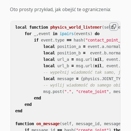
Oto prosty przykład, jak obejść te ograniczenia:
local
function
physics_world_listener
(
self
,
event
for
_
,
event
in
ipairs
(
events
)
do
if
event
.
type
==
hash
(
"contact_point_even
local
position_a
=
event
.
a
.
normal
*
S
local
position_b
=
event
.
b
.
normal
*
local
url_a
=
msg
.
url
(
nil
,
event
.
a
.
id
local
url_b
=
msg
.
url
(
nil
,
event
.
b
.
id
-- wypełnij wiadomość tak samo, jak p
local
message
=
{
physics
.
JOINT_TYPE_F
-- wyślij wiadomość do samego obiektu
msg
.
post
(
"."
,
"create_joint"
,
message
end
end
end
function
on_message
(
self
,
message_id
,
message
)
if
message_id
==
hash
(
"create_joint"
)
then