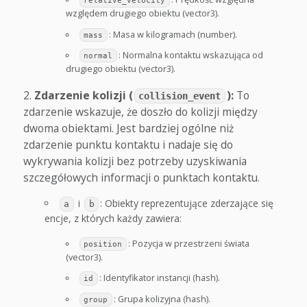
relative_velocity
względem drugiego obiektu (vector3).
: Masa w kilogramach (number).
mass
: Normalna kontaktu wskazująca od
normal
drugiego obiektu (vector3).
Zdarzenie kolizji (
):
To
collision_event
zdarzenie wskazuje, że doszło do kolizji między
dwoma obiektami. Jest bardziej ogólne niż
zdarzenie punktu kontaktu i nadaje się do
wykrywania kolizji bez potrzeby uzyskiwania
szczegółowych informacji o punktach kontaktu.
i
: Obiekty reprezentujące zderzające się
a
b
encje, z których każdy zawiera:
: Pozycja w przestrzeni świata
position
(vector3).
: Identyfikator instancji (hash).
id
: Grupa kolizyjna (hash).
group