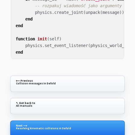
-- rozpakuj wiadomość jako argumenty funk
physics
.
create_joint
(
unpack
(
message
))
end
end
function
init
(
self
)
physics
.
set_event_listener
(
physics_world_list
end
⟵ Previous
Collision messages in Defold
↖ Get back to
All manuals
Next ⟶
Resolving kinematic collisions in Defold