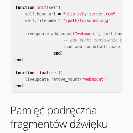
function
init
(
self
)
self
.
base_url
=
"http://my.server.com"
self
.
filename
=
"/path/to/sound.ogg"
liveupdate
.
add_mount
(
"webmount"
,
self
.
base_ur
-- gdy punkt montowania będzi
load_web_sound
(
self
.
base_url
,
end
)
end
function
final
(
self
)
liveupdate
.
remove_mount
(
"webmount"
)
end
Pamięć podręczna
fragmentów dźwięku