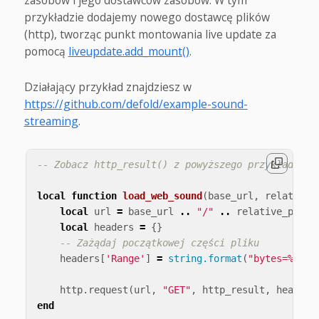
zasobów i jego dostawców zasobów. W tym
przykładzie dodajemy nowego dostawcę plików
(http), tworząc punkt montowania live update za
pomocą
liveupdate.add_mount()
.
Działający przykład znajdziesz w
https://github.com/defold/example-sound-
streaming
.
-- Zobacz http_result() z powyższego przykładu
local
function
load_web_sound
(
base_url
,
relative_
local
url
=
base_url
..
"/"
..
relative_path
local
headers
=
{}
-- Zażądaj początkowej części pliku
headers
[
'Range'
]
=
string.format
(
"bytes=%d-%d
http
.
request
(
url
,
"GET"
,
http_result
,
headers
end