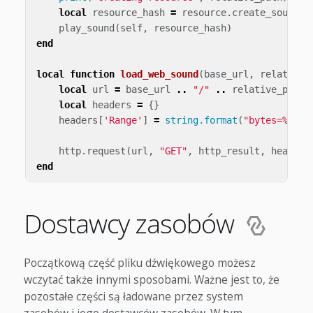
local
resource_hash
=
resource
.
create_sound_d
play_sound
(
self
,
resource_hash
)
end
local
function
load_web_sound
(
base_url
,
relative_
local
url
=
base_url
..
"/"
..
relative_path
local
headers
=
{}
headers
[
'Range'
]
=
string.format
(
"bytes=%d-%d
http
.
request
(
url
,
"GET"
,
http_result
,
headers
end
Dostawcy zasobów
Początkową część pliku dźwiękowego możesz
wczytać także innymi sposobami. Ważne jest to, że
pozostałe części są ładowane przez system