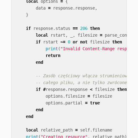
local
options
=
{
data
=
response
.
response
,
}
if
response
.
status
==
206
then
local
rstart
,
_
,
filesize
=
parse_content
if
rstart
~=
0
or
not
filesize
then
print
(
"Invalid Content-Range response
return
end
-- Zasób częściowy włącza strumieniowanie
-- całego pliku, a nie tylko zwróconego z
if
#
response
.
response
<
filesize
then
options
.
filesize
=
filesize
options
.
partial
=
true
end
end
local
relative_path
=
self
.
filename
print
(
"Creating resource"
,
relative_path
)