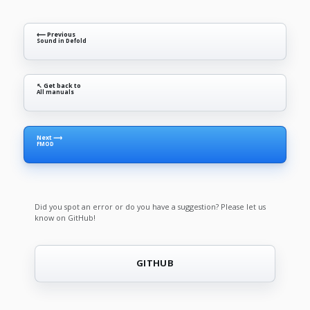
⟵ Previous
Sound in Defold
↖ Get back to
All manuals
Next ⟶
FMOD
Did you spot an error or do you have a suggestion? Please let us
know on GitHub!
GITHUB