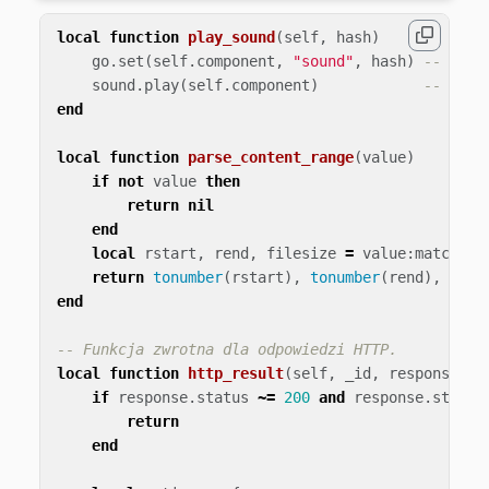
local
function
play_sound
(
self
,
hash
)
go
.
set
(
self
.
component
,
"sound"
,
hash
)
-- zast
sound
.
play
(
self
.
component
)
-- rozp
end
local
function
parse_content_range
(
value
)
if
not
value
then
return
nil
end
local
rstart
,
rend
,
filesize
=
value
:
match
(
"^
return
tonumber
(
rstart
),
tonumber
(
rend
),
tonu
end
-- Funkcja zwrotna dla odpowiedzi HTTP.
local
function
http_result
(
self
,
_id
,
response
)
if
response
.
status
~=
200
and
response
.
status
return
end