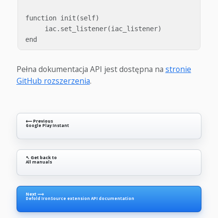
function init(self)

     iac.set_listener(iac_listener)

Pełna dokumentacja API jest dostępna na
stronie
GitHub rozszerzenia
.
⟵ Previous
Google Play Instant
↖ Get back to
All manuals
Next ⟶
Defold IronSource extension API documentation