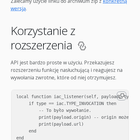
Zalecamy użycie linku do archiwum zip z
konkretną
wersją
.
Korzystanie z
rozszerzenia
API jest bardzo proste w użyciu. Przekazujesz
rozszerzeniu funkcję nasłuchującą i reagujesz na
wywołania zwrotne, które od niej otrzymujesz.
local function iac_listener(self, payload, type)

     if type == iac.TYPE_INVOCATION then

         -- To było wywołanie.

         print(payload.origin) -- origin może być
         print(payload.url)

     end

end
