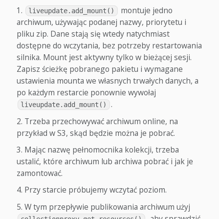
montuje jedno
liveupdate.add_mount()
archiwum, używając podanej nazwy, priorytetu i
pliku zip. Dane stają się wtedy natychmiast
dostępne do wczytania, bez potrzeby restartowania
silnika. Mount jest aktywny tylko w bieżącej sesji.
Zapisz ścieżkę pobranego pakietu i wymagane
ustawienia mounta we własnych trwałych danych, a
po każdym restarcie ponownie wywołaj
.
liveupdate.add_mount()
Trzeba przechowywać archiwum online, na
przykład w S3, skąd będzie można je pobrać.
Mając nazwę pełnomocnika kolekcji, trzeba
ustalić, które archiwum lub archiwa pobrać i jak je
zamontować.
Przy starcie próbujemy wczytać poziom.
W tym przepływie publikowania archiwum użyj
, aby sprawdzić
collectionproxy.get_resources()