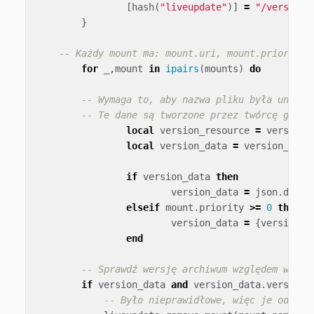
[
hash
(
"liveupdate"
)]
=
"/version_
}
-- Każdy mount ma: mount.uri, mount.priority,
for
_
,
mount
in
ipairs
(
mounts
)
do
-- Wymaga to, aby nazwa pliku była unikal
-- Te dane są tworzone przez twórcę gry j
local
version_resource
=
version_
local
version_data
=
version_reso
if
version_data
then
version_data
=
json
.
decod
elseif
mount
.
priority
>=
0
then
version_data
=
{
version
=
end
-- Sprawdź wersję archiwum względem wersj
if
version_data
and
version_data
.
version
-- Było nieprawidłowe, więc je odmont