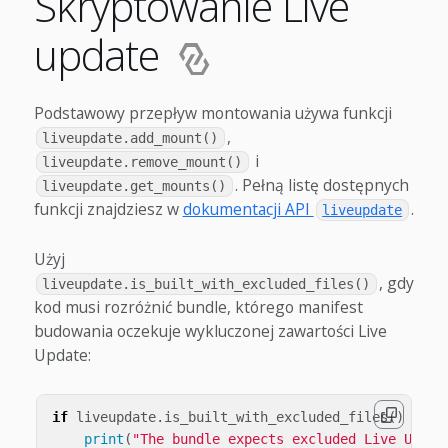
Skryptowanie Live
update
Podstawowy przepływ montowania używa funkcji
,
liveupdate.add_mount()
i
liveupdate.remove_mount()
. Pełną listę dostępnych
liveupdate.get_mounts()
funkcji znajdziesz w
dokumentacji API
.
liveupdate
Użyj
, gdy
liveupdate.is_built_with_excluded_files()
kod musi rozróżnić bundle, którego manifest
budowania oczekuje wykluczonej zawartości Live
Update:
if
liveupdate
.
is_built_with_excluded_files
()
then
print
(
"The bundle expects excluded Live Updat