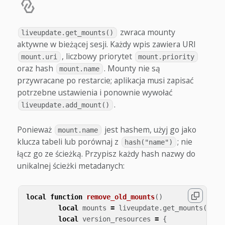
zwraca mounty
liveupdate.get_mounts()
aktywne w bieżącej sesji. Każdy wpis zawiera URI
, liczbowy priorytet
mount.uri
mount.priority
oraz hash
. Mounty nie są
mount.name
przywracane po restarcie; aplikacja musi zapisać
potrzebne ustawienia i ponownie wywołać
.
liveupdate.add_mount()
Ponieważ
jest hashem, użyj go jako
mount.name
klucza tabeli lub porównaj z
; nie
hash("name")
łącz go ze ścieżką. Przypisz każdy hash nazwy do
unikalnej ścieżki metadanych:
local
function
remove_old_mounts
()
local
mounts
=
liveupdate
.
get_mounts
()
--
local
version_resources
=
{