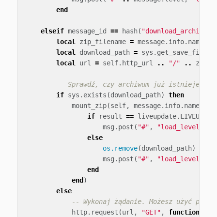
end
elseif
message_id
==
hash
(
"download_archive"
)
local
zip_filename
=
message
.
info
.
name
..
local
download_path
=
sys
.
get_save_file
(
"
local
url
=
self
.
http_url
..
"/"
..
zip_f
-- Sprawdź, czy archiwum już istnieje. Je
if
sys
.
exists
(
download_path
)
then
mount_zip
(
self
,
message
.
info
.
name
,
me
if
result
==
liveupdate
.
LIVEUPDAT
msg
.
post
(
"#"
,
"load_level"
,
m
else
os.remove
(
download_path
)
msg
.
post
(
"#"
,
"load_level"
,
m
end
end
)
else
-- Wykonaj żądanie. Możesz użyć poświ
http
.
request
(
url
,
"GET"
,
function
(
sel