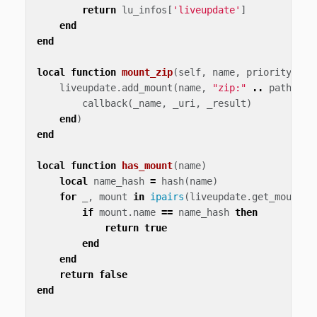
return
lu_infos
[
'liveupdate'
]
end
end
local
function
mount_zip
(
self
,
name
,
priority
,
pa
liveupdate
.
add_mount
(
name
,
"zip:"
..
path
,
pr
callback
(
_name
,
_uri
,
_result
)
end
)
end
local
function
has_mount
(
name
)
local
name_hash
=
hash
(
name
)
for
_
,
mount
in
ipairs
(
liveupdate
.
get_mounts
(
if
mount
.
name
==
name_hash
then
return
true
end
end
return
false
end