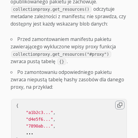
opublikowanego pakietu je zachowuje.
odczytuje
collectionproxy.get_resources()
metadane zależności z manifestu; nie sprawdza, czy
dostępny jest każdy wskazany blob danych:
Przed zamontowaniem manifestu pakietu
zawierającego wykluczone wpisy proxy funkcja
collectionproxy.get_resources("#proxy")
zwraca pustą tabelę
.
{}
Po zamontowaniu odpowiedniego pakietu
zwraca niepustą tabelę hashy zasobów dla danego
proxy, na przykład:
{
"a1b2c3..."
,
"d4e5f6..."
,
"7890ab..."
,
...