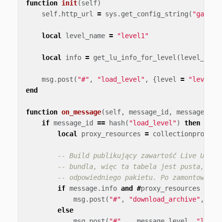
function
init
(
self
)
self
.
http_url
=
sys
.
get_config_string
(
"game.h
local
level_name
=
"level1"
local
info
=
get_lu_info_for_level
(
level_name
msg
.
post
(
"#"
,
"load_level"
,
{
level
=
"level1"
end
function
on_message
(
self
,
message_id
,
message
,
se
if
message_id
==
hash
(
"load_level"
)
then
local
proxy_resources
=
collectionproxy
.
g
-- Build publikujący zawartość Live Updat
-- bundla, więc ta tabela jest pusta, dop
-- odpowiedniego pakietu. Po zamontowaniu
if
message
.
info
and
#
proxy_resources
==
0
msg
.
post
(
"#"
,
"download_archive"
,
mes
else
msg
.
post
(
"#"
..
message
.
level
,
"load"