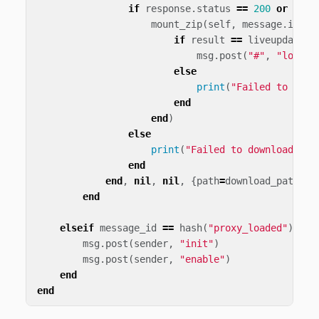
if
response
.
status
==
200
or
resp
mount_zip
(
self
,
message
.
info
.
if
result
==
liveupdate
.
L
msg
.
post
(
"#"
,
"load_l
else
print
(
"Failed to moun
end
end
)
else
print
(
"Failed to download arc
end
end
,
nil
,
nil
,
{
path
=
download_path
})
end
elseif
message_id
==
hash
(
"proxy_loaded"
)
the
msg
.
post
(
sender
,
"init"
)
msg
.
post
(
sender
,
"enable"
)
end
end