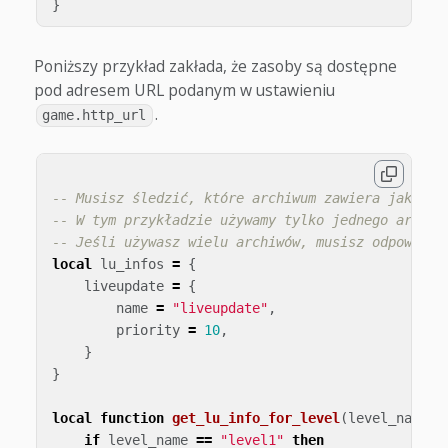
}
Poniższy przykład zakłada, że zasoby są dostępne
pod adresem URL podanym w ustawieniu
.
game.http_url
-- Musisz śledzić, które archiwum zawiera jaką za
-- W tym przykładzie używamy tylko jednego archiw
-- Jeśli używasz wielu archiwów, musisz odpowiedn
local
lu_infos
=
{
liveupdate
=
{
name
=
"liveupdate"
,
priority
=
10
,
}
}
local
function
get_lu_info_for_level
(
level_name
)
if
level_name
==
"level1"
then