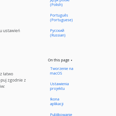
(Polish)
Português
(Portuguese)
u ustawień
Русский
(Russian)
On this page
Tworzenie na
macOS
z łatwo
ępuj zgodnie z
Ustawienia
ów:
projektu
Ikona
aplikacji
Publikowanie