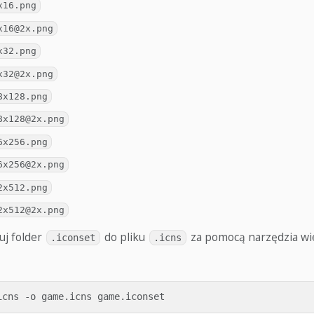
x16.png
x16@2x.png
x32.png
x32@2x.png
8x128.png
8x128@2x.png
6x256.png
6x256@2x.png
2x512.png
2x512@2x.png
j folder
do pliku
za pomocą narzędzia wi
.iconset
.icns