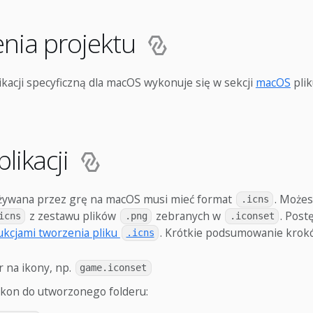
nia projektu
ikacji specyficzną dla macOS wykonuje się w sekcji
macOS
plik
plikacji
 używana przez grę na macOS musi mieć format
. Możes
.icns
z zestawu plików
zebranych w
. Post
icns
.png
.iconset
rukcjami tworzenia pliku
. Krótkie podsumowanie krok
.icns
r na ikony, np.
game.iconset
 ikon do utworzonego folderu: