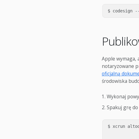
Publik
Apple wymaga, 
notaryzowane pr
oficjalną dokum
środowiska bud
Wykonaj powyż
Spakuj grę do 
$ xcrun altoo
            