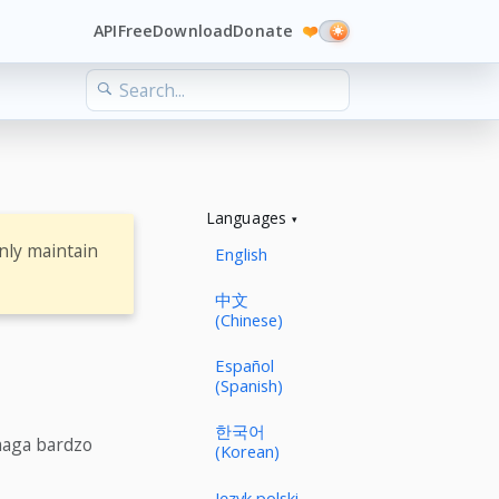
API
Free
Download
Donate
❤️
Languages
nly maintain
English
中文
(Chinese)
Español
(Spanish)
한국어
maga bardzo
(Korean)
Język polski