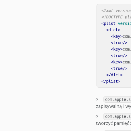
<?xml versio
<!DOCTYPE pl
<plist
versi
<dict>
<key>
com
<true/>
<key>
com
<true/>
<key>
com
<true/>
</dict>
</plist>
com.apple.s
zapisywalną i w
com.apple.s
tworzyć pamięć 