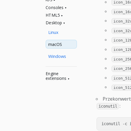
icon_16
Consoles
icon_16
HTML5
icon_32
Desktop
icon_32
Linux
icon_12
macOS
icon_12
Windows
icon_25
icon_25
Engine
extensions
icon_51
icon_51
Przekonwertu
:
iconutil