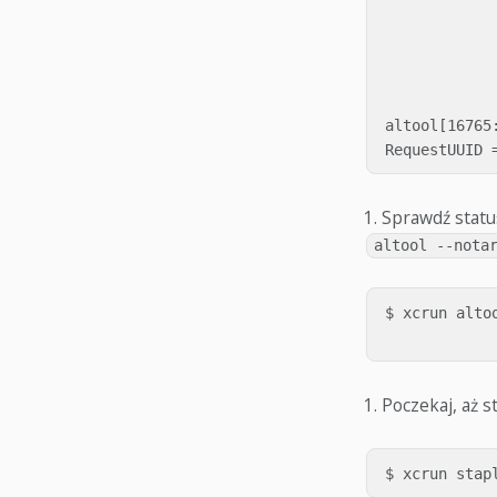
             
            
            
             
altool[16765
Sprawdź statu
altool --nota
$ xcrun alto
Poczekaj, aż s