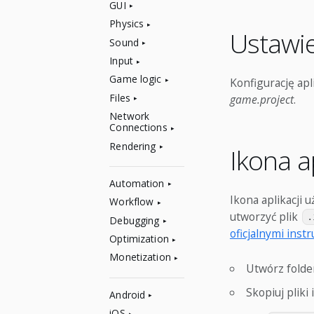
GUI
Physics
Ustawie
Sound
Input
Game logic
Konfigurację apl
Files
game.project
.
Network
Connections
Rendering
Ikona a
Automation
Ikona aplikacji
Workflow
utworzyć plik
.
Debugging
oficjalnymi inst
Optimization
Monetization
Utwórz folde
Skopiuj pliki
Android
iOS