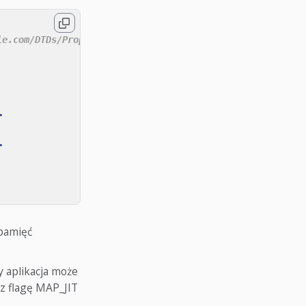
le.com/DTDs/PropertyList-1.0.dtd">
>
>
 pamięć
y aplikacja może
z flagę MAP_JIT