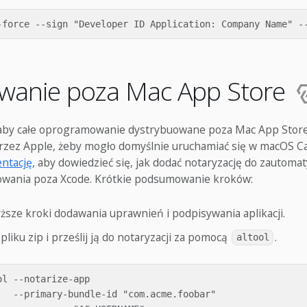
owanie poza Mac App Store
aby całe oprogramowanie dystrybuowane poza Mac App Store
zez Apple, żeby mogło domyślnie uruchamiać się w macOS Ca
entację
, aby dowiedzieć się, jak dodać notaryzację do zautom
owania poza Xcode. Krótkie podsumowanie kroków:
sze kroki dodawania uprawnień i podpisywania aplikacji.
pliku zip i prześlij ją do notaryzacji za pomocą
.
altool
l --notarize-app

   --primary-bundle-id "com.acme.foobar"
