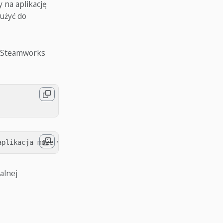
y na aplikację
użyć do
e Steamworks
alnej