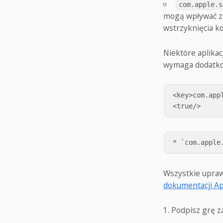
com.apple.s
mogą wpływać z
wstrzyknięcia ko
Niektóre aplik
wymaga dodatko
<key>com.app
Wszystkie uprawn
dokumentacji A
Podpisz grę 