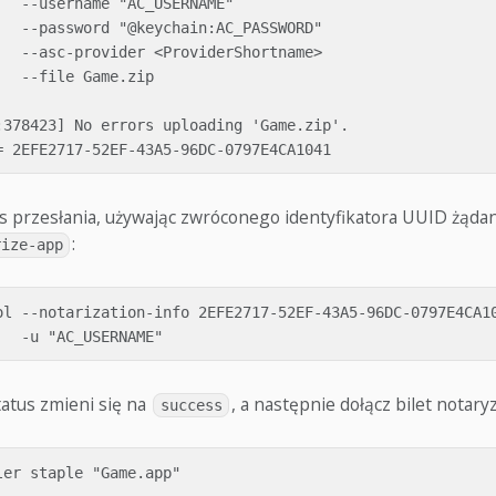
  --username "AC_USERNAME"

   --password "@keychain:AC_PASSWORD"

   --asc-provider <ProviderShortname>

  --file Game.zip

:378423] No errors uploading 'Game.zip'.

s przesłania, używając zwróconego identyfikatora UUID żądan
:
rize-app
ol --notarization-info 2EFE2717-52EF-43A5-96DC-0797E4CA10
tatus zmieni się na
, a następnie dołącz bilet notaryz
success