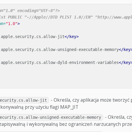
n="1.0" encoding="UTF-8"?>
ist PUBLIC "-//Apple//DTD PLIST 1.0//EN" "http://www.app
on=
"1.0"
>
.apple.security.cs.allow-jit
</key>
.apple.security.cs.allow-unsigned-executable-memory
</key
.apple.security.cs.allow-dyld-environment-variables
</key
- Określa, czy aplikacja może tworzyć
ecurity.cs.allow-jit
ykonywalną przy użyciu flagi MAP_JIT
- Określa, cz
ecurity.cs.allow-unsigned-executable-memory
zapisywalną i wykonywalną bez ograniczeń narzucanych prze