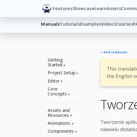
Features
Showcase
Learn
Assets
Commu
Manuals
Tutorials
Examples
Videos
Courses
F
← Back to Manuals
Getting
Started
This translat
Project Setup
the English v
Editor
Core
Concepts
Tworz
Assets and
Resources
Tworzenie aplik
Animations
niewielu dodatk
Components