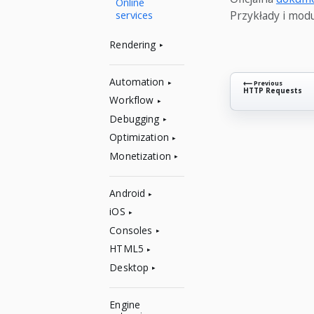
Online
services
Przykłady i mod
Rendering
Automation
⟵ Previous
HTTP Requests
Workflow
Debugging
Optimization
Monetization
Android
iOS
Consoles
HTML5
Desktop
Engine