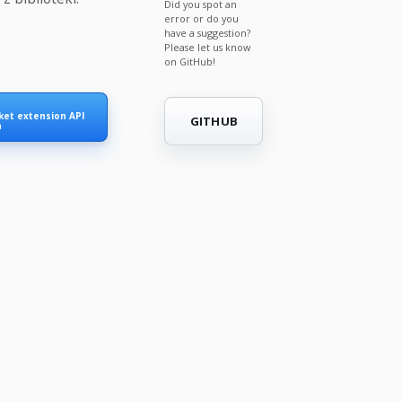
Did you spot an
error or do you
have a suggestion?
Please let us know
on GitHub!
et extension API
GITHUB
n