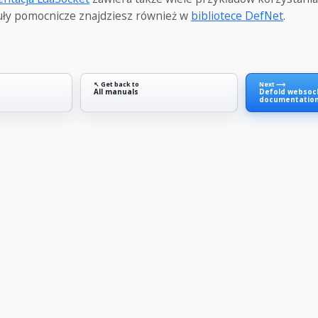
uły pomocnicze znajdziesz również w
bibliotece DefNet
.
↖ Get back to
Next ⟶
All manuals
Defold websock
documentatio