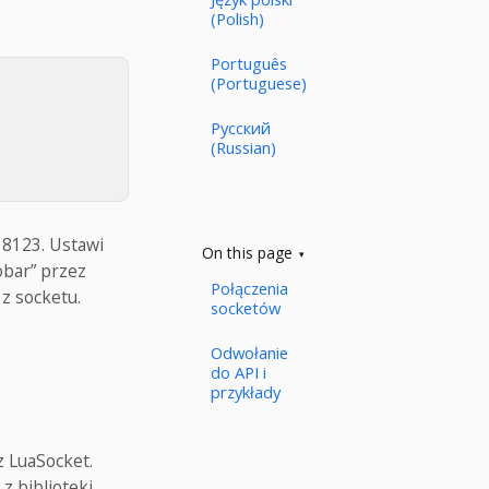
(Polish)
Português
(Portuguese)
Русский
(Russian)
 8123. Ustawi
On this page
obar” przez
Połączenia
 z socketu.
socketów
Odwołanie
do API i
przykłady
z LuaSocket.
z biblioteki.