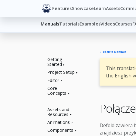
Features
Showcase
Learn
Assets
Commu
Manuals
Tutorials
Examples
Videos
Courses
F
← Back to Manuals
Getting
Started
This translat
Project Setup
the English v
Editor
Core
Concepts
Połącz
Assets and
Resources
Animations
Defold zawiera 
Components
znajdziesz przy