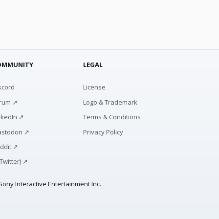
OMMUNITY
LEGAL
scord
License
rum ↗
Logo & Trademark
nkedIn ↗
Terms & Conditions
stodon ↗
Privacy Policy
ddit ↗
(Twitter) ↗
ony Interactive Entertainment Inc.