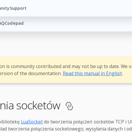
nity
Support
AQ
Codepad
ion is community contributed and may not be up to date. We o
ersion of the documentation.
Read this manual in English
enia socketów
bibliotekę
LuaSocket
do tworzenia połączeń socketów TCP i U
kład tworzenia połączenia socketowego, wysyłania danych i o