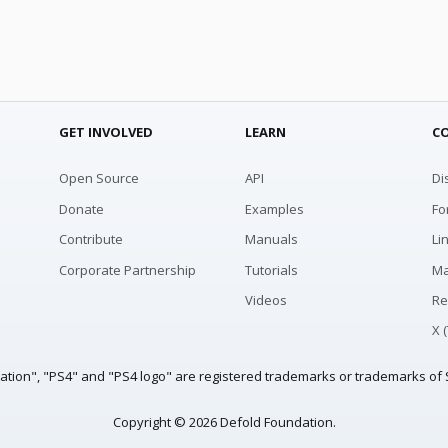
GET INVOLVED
LEARN
C
Open Source
API
Di
Donate
Examples
Fo
Contribute
Manuals
Li
Corporate Partnership
Tutorials
Ma
Videos
Re
X 
tation", "PS4" and "PS4 logo" are registered trademarks or trademarks of S
Copyright © 2026 Defold Foundation.