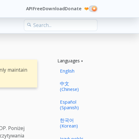
API
Free
Download
Donate
❤️
Languages
nly maintain
English
中文
(Chinese)
Español
(Spanish)
한국어
(Korean)
DP. Poniżej
dczytywania
Język polski