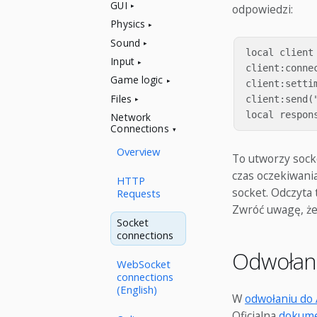
GUI
odpowiedzi:
Physics
Sound
local client 
Input
client:connec
Game logic
client:settim
Files
client:send("
Network
Connections
Overview
To utworzy socke
czas oczekiwania
HTTP
socket. Odczyta 
Requests
Zwróć uwagę, że
Socket
connections
Odwołani
WebSocket
connections
(English)
W
odwołaniu do 
Oficjalna
dokume