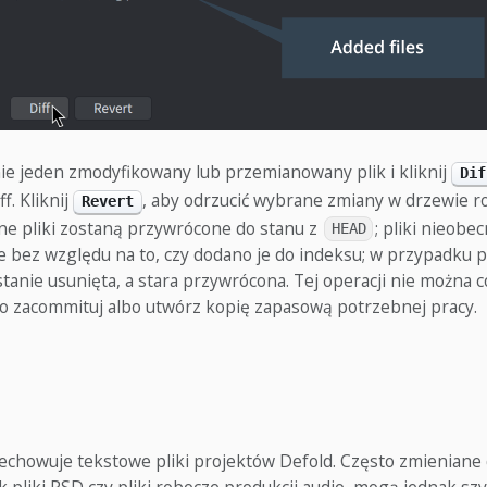
ie jeden zmodyfikowany lub przemianowany plik i kliknij
Dif
f. Kliknij
, aby odrzucić wybrane zmiany w drzewie r
Revert
one pliki zostaną przywrócone do stanu z
; pliki nieobe
HEAD
e bez względu na to, czy dodano je do indeksu; w przypadku
tanie usunięta, a stara przywrócona. Tej operacji nie można 
go zacommituj albo utwórz kopię zapasową potrzebnej pracy.
zechowuje tekstowe pliki projektów Defold. Często zmieniane