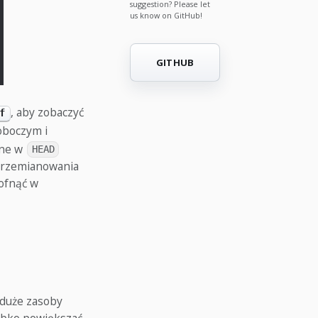
suggestion? Please let
us know on GitHub!
GITHUB
, aby zobaczyć
f
oboczym i
cne w
HEAD
 przemianowania
cofnąć w
 duże zasoby