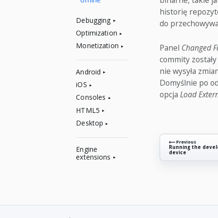
binarne, takie j
historię repozy
Debugging
do przechowywan
Optimization
Monetization
Panel
Changed Fi
commity zostały 
nie wysyła zmian
Android
Domyślnie po od
iOS
opcja
Load Exter
Consoles
HTML5
Desktop
⟵ Previous
Running the deve
Engine
device
extensions