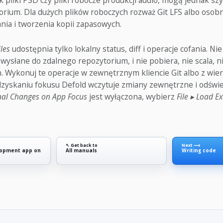
ak pliki PSD czy pliki robocze produkcji audio, mogą jednak s
torium. Dla dużych plików roboczych rozważ Git LFS albo osob
ia i tworzenia kopii zapasowych.
les
udostępnia tylko lokalny status, diff i operacje cofania. Nie
wysłane do zdalnego repozytorium, i nie pobiera, nie scala, n
. Wykonuj te operacje w zewnętrznym kliencie Git albo z wier
zyskaniu fokusu Defold wczytuje zmiany zewnętrzne i odświeża
nal Changes on App Focus
jest wyłączona, wybierz
File ▸ Load E
↖ Get back to
Next ⟶
lopment app on
All manuals
Writing code