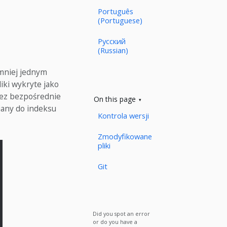
Português
(Portuguese)
Русский
(Russian)
jmniej jednym
iki wykryte jako
zez bezpośrednie
On this page
iany do indeksu
Kontrola wersji
Zmodyfikowane
pliki
Git
Did you spot an error
or do you have a