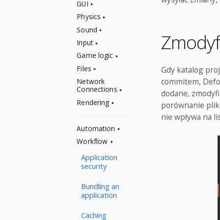
GUI
Physics
Sound
Zmodyf
Input
Game logic
Files
Gdy katalog pro
commitem, Defol
Network
Connections
dodane, zmodyfi
Rendering
porównanie plik
nie wpływa na li
Automation
Workflow
Application
security
Bundling an
application
Caching