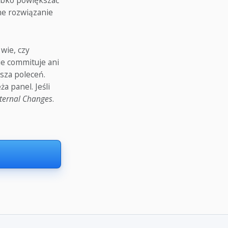
zybko powiększać
ne rozwiązanie
 wie, czy
ie commituje ani
sza poleceń.
 panel. Jeśli
xternal Changes
.