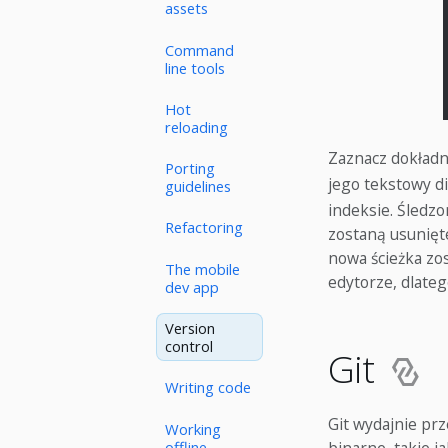
assets
Command
line tools
Hot
reloading
Zaznacz dokładn
Porting
jego tekstowy dif
guidelines
indeksie. Śledz
Refactoring
zostaną usunięt
nowa ścieżka zos
The mobile
edytorze, dlate
dev app
Version
control
Git
Writing code
Git wydajnie pr
Working
offline