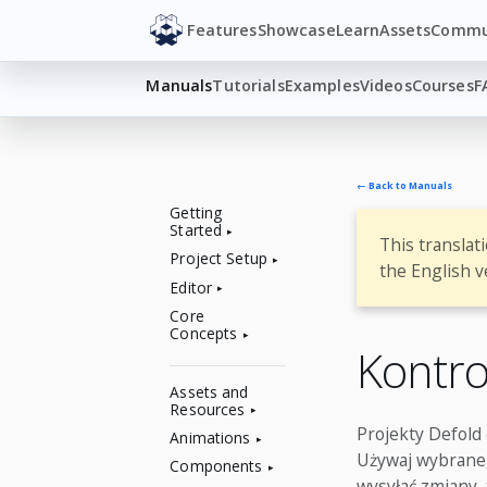
Features
Showcase
Learn
Assets
Commu
Manuals
Tutorials
Examples
Videos
Courses
F
← Back to Manuals
Getting
Started
This translat
Project Setup
the English v
Editor
Core
Concepts
Kontro
Assets and
Resources
Projekty Defold
Animations
Używaj wybraneg
Components
wysyłać zmiany, 