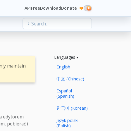
API
Free
Download
Donate
❤️
Languages
nly maintain
English
中文 (Chinese)
Español
(Spanish)
한국어 (Korean)
za edytorem.
Język polski
m, pobierać i
(Polish)