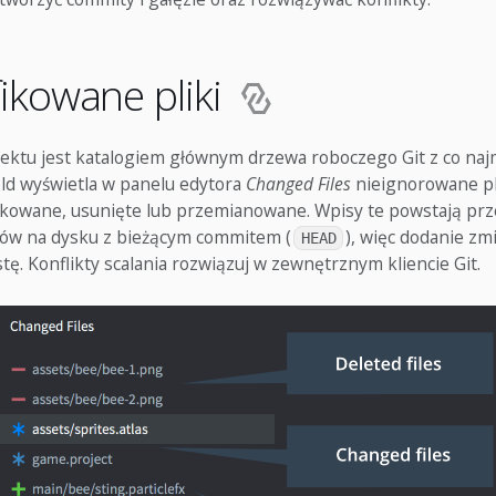
ikowane pliki
jektu jest katalogiem głównym drzewa roboczego Git z co na
d wyświetla w panelu edytora
Changed Files
nieignorowane pl
kowane, usunięte lub przemianowane. Wpisy te powstają pr
ów na dysku z bieżącym commitem (
), więc dodanie zm
HEAD
stę. Konflikty scalania rozwiązuj w zewnętrznym kliencie Git.