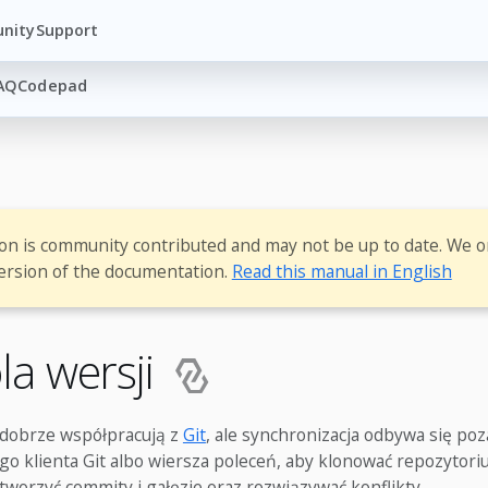
nity
Support
AQ
Codepad
ion is community contributed and may not be up to date. We o
ersion of the documentation.
Read this manual in English
la wersji
 dobrze współpracują z
Git
, ale synchronizacja odbywa się po
o klienta Git albo wiersza poleceń, aby klonować repozytoriu
tworzyć commity i gałęzie oraz rozwiązywać konflikty.