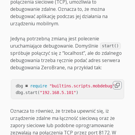
połączenia sieciowe (TCP), umożliwia to
debugowanie zdalne. Oznacza to, że można
debugować aplikację podczas jej działania na
urządzeniu mobilnym.
Jedyną potrzebną zmianą jest polecenie
uruchamiające debugowanie. Domyślnie
start()
spróbuje połączyć się z “localhost”, ale do zdalnego
debugowania trzeba ręcznie podać adres serwera
debugowania ZeroBrane, na przykład tak:
dbg
=
require
"builtins.scripts.mobdebug"
dbg
.
start
(
"192.168.5.101"
)
Oznacza to również, że trzeba upewnić się, iż
urządzenie zdalne ma łączność sieciową oraz że
zapory sieciowe lub podobne oprogramowanie
zezwalają na połączenia TCP przez port 8172. W