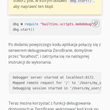
otwórz plik, w którym dodałeś
,
dbg.start()
aby naprawić ten błąd.
dbg
=
require
"builtins.scripts.mobdebug"
dbg
.
start
()
Po dodaniu powyższego kodu aplikacja połączy się z
serwerem debugowania ZeroBrane, domyślnie
przez “localhost”, i zatrzyma się na następnej
instrukcji do wykonania.
Debugger server started at localhost:8172.

Mapped remote request for '/' to '/Users/my_user/D
Teraz można korzystać z funkcji debugowania
dostępnych w ZeroBrane: wykonywać kod krok po