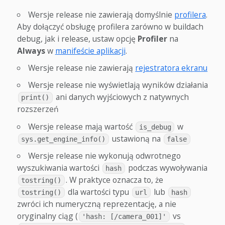
Wersje release nie zawierają domyślnie
profilera
.
Aby dołączyć obsługę profilera zarówno w buildach
debug, jak i release, ustaw opcję
Profiler
na
Always
w
manifeście aplikacji
.
Wersje release nie zawierają
rejestratora ekranu
Wersje release nie wyświetlają wyników działania
ani danych wyjściowych z natywnych
print()
rozszerzeń
Wersje release mają wartość
w
is_debug
ustawioną na
sys.get_engine_info()
false
Wersje release nie wykonują odwrotnego
wyszukiwania wartości
podczas wywoływania
hash
. W praktyce oznacza to, że
tostring()
dla wartości typu
lub
tostring()
url
hash
zwróci ich numeryczną reprezentację, a nie
oryginalny ciąg (
vs
'hash: [/camera_001]'