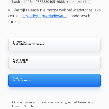
)
'hash: [11844936738040519888 (unknown)]'
Wersji release nie można wybrać w edytorze jako
celu dla
szybkiego przeładowania
i podobnych
funkcji
⟵ Previous
Application Security manual
↖ Get back to
All manuals
Next ⟶
Caching assets
Did you spot an error or do you have a suggestion? Please let us
know on GitHub!