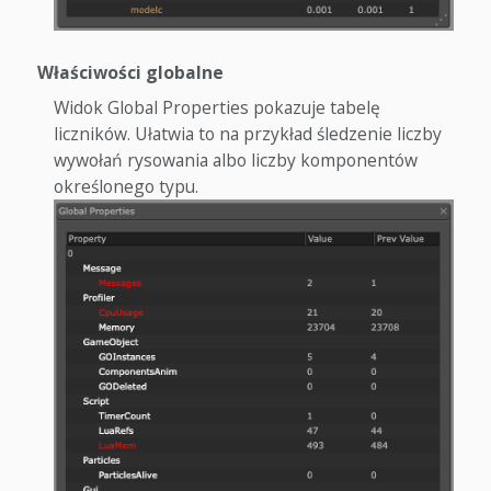
Właściwości globalne
Widok Global Properties pokazuje tabelę
liczników. Ułatwia to na przykład śledzenie liczby
wywołań rysowania albo liczby komponentów
określonego typu.