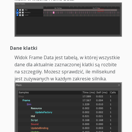
Dane klatki
Widok Frame Data jest tabelą, w której wszystkie
dane dla aktualnie zaznaczonej klatki są rozbite
na szczegóły. Możesz sprawdzić, ile milisekund
jest zużywanych w każdym zakresie silnika.