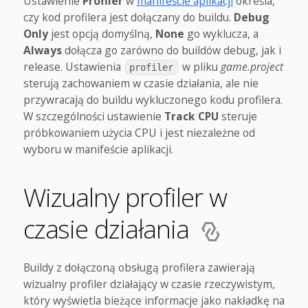
Ustawienie
Profiler
w
manifeście aplikacji
określa,
czy kod profilera jest dołączany do buildu.
Debug
Only
jest opcją domyślną,
None
go wyklucza, a
Always
dołącza go zarówno do buildów debug, jak i
release. Ustawienia
w pliku
game.project
profiler
sterują zachowaniem w czasie działania, ale nie
przywracają do buildu wykluczonego kodu profilera.
W szczególności ustawienie
Track CPU
steruje
próbkowaniem użycia CPU i jest niezależne od
wyboru w manifeście aplikacji.
Wizualny profiler w
czasie działania
Buildy z dołączoną obsługą profilera zawierają
wizualny profiler działający w czasie rzeczywistym,
który wyświetla bieżące informacje jako nakładkę na