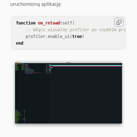
uruchomioną aplikację:
function
on_reload
(
self
)
-- Włącz wizualny profiler po szybkim przeład
profiler
.
enable_ui
(
true
)
end