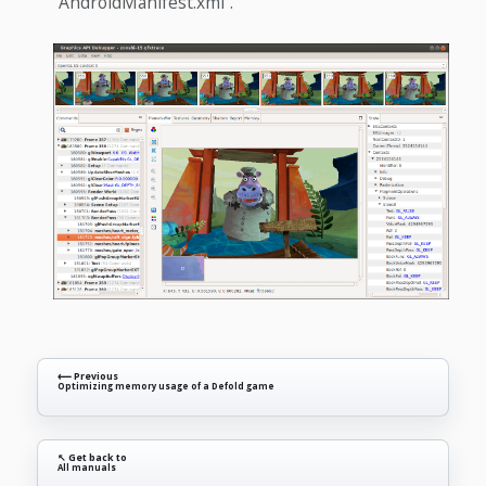
“AndroidManifest.xml”.
⟵ Previous
Optimizing memory usage of a Defold game
↖ Get back to
All manuals