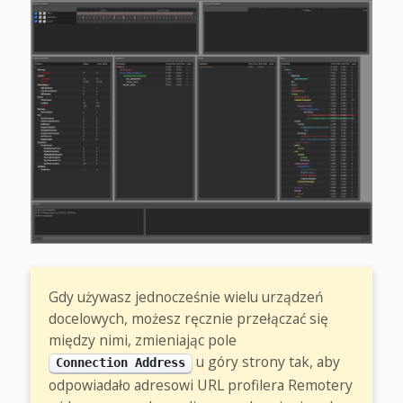
Gdy używasz jednocześnie wielu urządzeń
docelowych, możesz ręcznie przełączać się
między nimi, zmieniając pole
u góry strony tak, aby
Connection Address
odpowiadało adresowi URL profilera Remotery