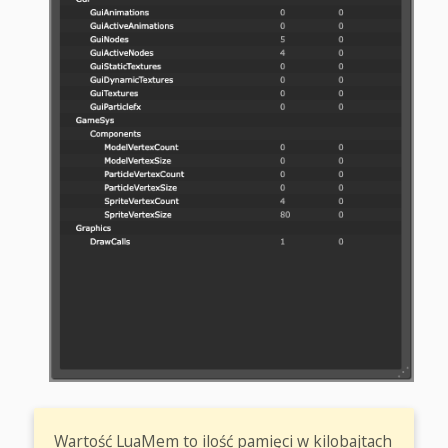
Wartość LuaMem to ilość pamięci w kilobajtach