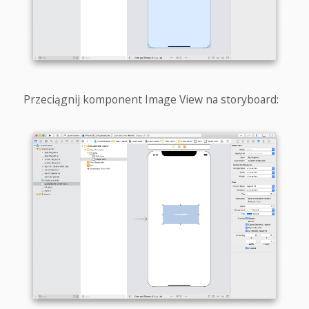
Przeciągnij komponent Image View na storyboard: