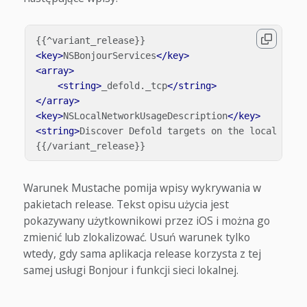
<key>
NSBonjourServices
</key>
<array>
<string>
_defold._tcp
</string>
</array>
<key>
NSLocalNetworkUsageDescription
</key>
<string>
Discover Defold targets on the local netw
Warunek Mustache pomija wpisy wykrywania w
pakietach release. Tekst opisu użycia jest
pokazywany użytkownikowi przez iOS i można go
zmienić lub zlokalizować. Usuń warunek tylko
wtedy, gdy sama aplikacja release korzysta z tej
samej usługi Bonjour i funkcji sieci lokalnej.