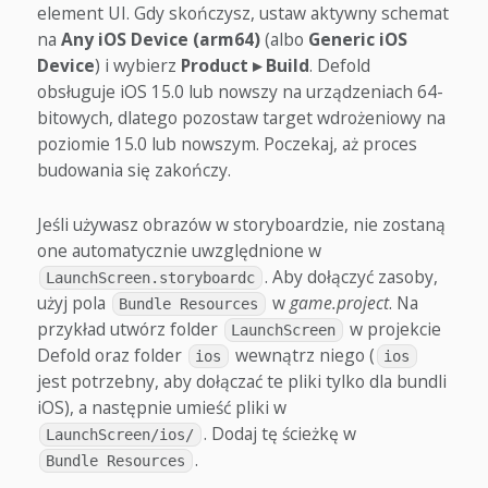
element UI. Gdy skończysz, ustaw aktywny schemat
na
Any iOS Device (arm64)
(albo
Generic iOS
Device
) i wybierz
Product ▸ Build
. Defold
obsługuje iOS 15.0 lub nowszy na urządzeniach 64-
bitowych, dlatego pozostaw target wdrożeniowy na
poziomie 15.0 lub nowszym. Poczekaj, aż proces
budowania się zakończy.
Jeśli używasz obrazów w storyboardzie, nie zostaną
one automatycznie uwzględnione w
. Aby dołączyć zasoby,
LaunchScreen.storyboardc
użyj pola
w
game.project
. Na
Bundle Resources
przykład utwórz folder
w projekcie
LaunchScreen
Defold oraz folder
wewnątrz niego (
ios
ios
jest potrzebny, aby dołączać te pliki tylko dla bundli
iOS), a następnie umieść pliki w
. Dodaj tę ścieżkę w
LaunchScreen/ios/
.
Bundle Resources