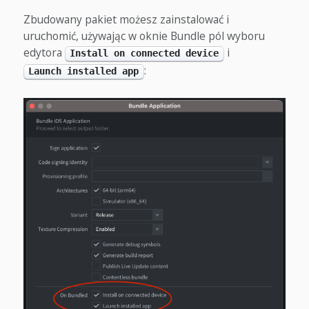
Zbudowany pakiet możesz zainstalować i
uruchomić, używając w oknie Bundle pól wyboru
edytora
i
Install on connected device
:
Launch installed app