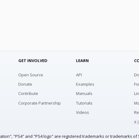
GET INVOLVED
LEARN
C
Open Source
API
Di
Donate
Examples
Fo
Contribute
Manuals
Li
Corporate Partnership
Tutorials
Ma
Videos
Re
X 
tation", "PS4" and "PS4 logo" are registered trademarks or trademarks of S