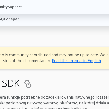
nity
Support
AQ
Codepad
ion is community contributed and may not be up to date. We o
ersion of the documentation.
Read this manual in English
d SDK
era funkcje potrzebne do zadeklarowania natywnego rozszer
skopoziomową natywną warstwą platformy, na której działa apl
 warstwą Lua, w której tworzona jest logika gry.