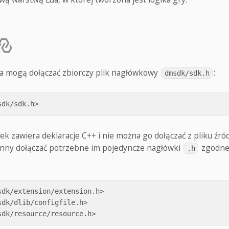
a mogą dołączać zbiorczy plik nagłówkowy
:
dmsdk/sdk.h
sdk/sdk.h>
k zawiera deklaracje C++ i nie można go dołączać z pliku źród
nny dołączać potrzebne im pojedyncze nagłówki
zgodne 
.h
sdk/extension/extension.h>
sdk/dlib/configfile.h>
sdk/resource/resource.h>