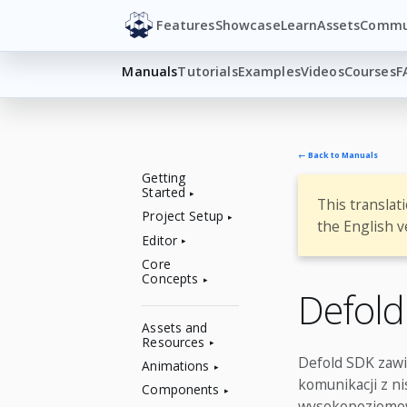
Features
Showcase
Learn
Assets
Commu
Manuals
Tutorials
Examples
Videos
Courses
F
← Back to Manuals
Getting
Started
This translat
Project Setup
the English v
Editor
Core
Concepts
Defol
Assets and
Resources
Defold SDK zawi
Animations
komunikacji z ni
Components
wysokopoziomową