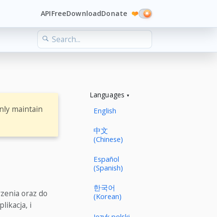
API
Free
Download
Donate
❤️
Languages
nly maintain
English
中文
(Chinese)
Español
(Spanish)
한국어
zenia oraz do
(Korean)
ikacja, i
Język polski