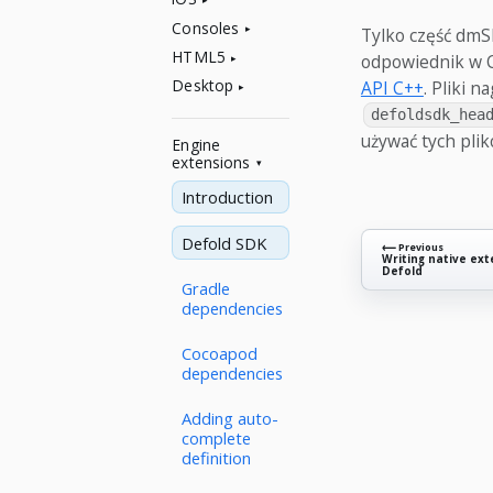
Consoles
Tylko część dmS
HTML5
odpowiednik w C
Desktop
API C++
. Pliki 
defoldsdk_hea
używać tych pl
Engine
extensions
Introduction
Defold SDK
⟵ Previous
Writing native ext
Defold
Gradle
dependencies
Cocoapod
dependencies
Adding auto-
complete
definition