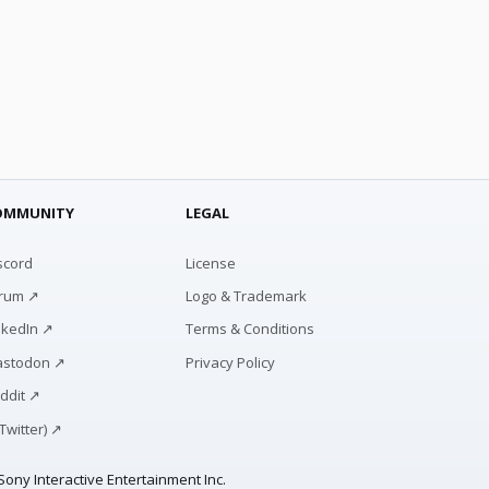
OMMUNITY
LEGAL
scord
License
rum ↗
Logo & Trademark
nkedIn ↗
Terms & Conditions
stodon ↗
Privacy Policy
ddit ↗
(Twitter) ↗
ony Interactive Entertainment Inc.