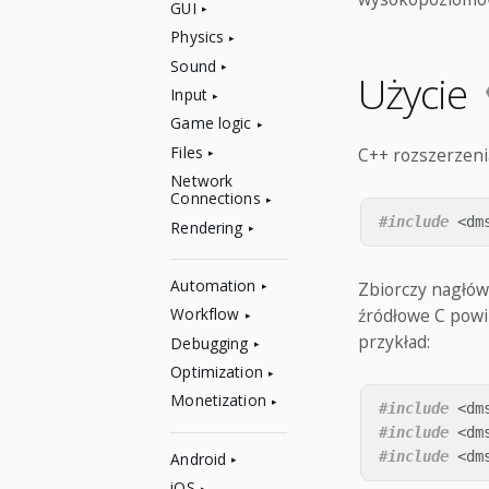
GUI
Physics
Sound
Użycie
Input
Game logic
Files
C++ rozszerzeni
Network
Connections
#include
<dm
Rendering
Automation
Zbiorczy nagłówe
źródłowe C powi
Workflow
przykład:
Debugging
Optimization
Monetization
#include
<dm
#include
<dm
#include
<dm
Android
iOS