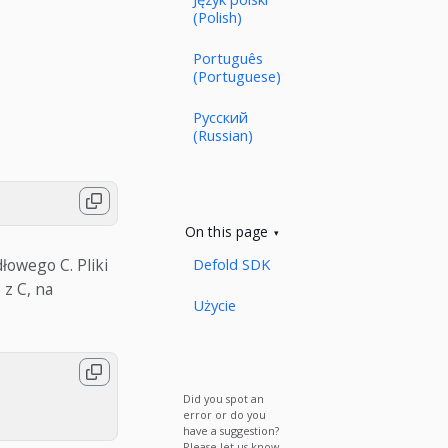
(Polish)
Português
(Portuguese)
Русский
(Russian)
On this page
łowego C. Pliki
Defold SDK
z C, na
Użycie
Did you spot an
error or do you
have a suggestion?
Please let us know