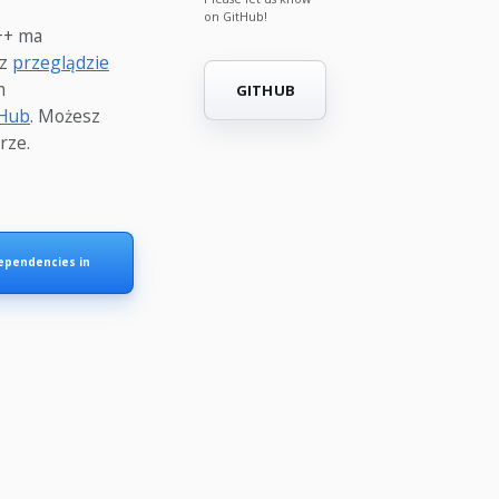
on GitHub!
++ ma
az
przeglądzie
m
GITHUB
tHub
. Możesz
rze.
ependencies in