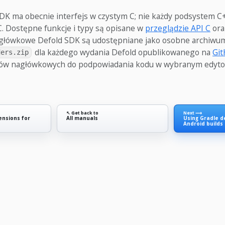
DK ma obecnie interfejs w czystym C; nie każdy podsystem C
. Dostępne funkcje i typy są opisane w
przeglądzie API C
or
nagłówkowe Defold SDK są udostępniane jako osobne archiwu
dla każdego wydania Defold opublikowanego na
Gi
ders.zip
ików nagłówkowych do podpowiadania kodu w wybranym edyto
↖ Get back to
Next ⟶
ensions for
All manuals
Using Gradle d
Android builds