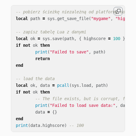
-- pobierz ścieżkę niezależną od platformy do pli
local
path
=
sys
.
get_save_file
(
"mygame"
,
"highsco
-- zapisz tabelę Lua z danymi
local
ok
=
sys
.
save
(
path
,
{
highscore
=
100
})
if
not
ok
then
print
(
"Failed to save"
,
path
)
return
end
-- load the data
local
ok
,
data
=
pcall
(
sys
.
load
,
path
)
if
not
ok
then
-- The file exists, but is corrupt, forei
print
(
"Failed to load save data:"
,
data
)
data
=
{}
end
print
(
data
.
highscore
)
-- 100