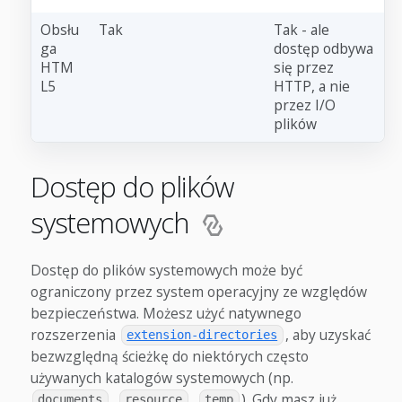
Obsłu
Tak
Tak - ale
ga
dostęp odbywa
HTM
się przez
L5
HTTP, a nie
przez I/O
plików
Dostęp do plików
systemowych
Dostęp do plików systemowych może być
ograniczony przez system operacyjny ze względów
bezpieczeństwa. Możesz użyć natywnego
rozszerzenia
, aby uzyskać
extension-directories
bezwzględną ścieżkę do niektórych często
używanych katalogów systemowych (np.
,
,
). Gdy masz już
documents
resource
temp