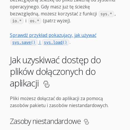
operacyjnego. Gdy masz już tę ścieżkę
bezwzględną, możesz korzystać z funkcji
,
sys.*
i
(patrz wyżej).
io.*
os.*
Sprawdź przykład pokazujący, jak używać
i
.
sys.save()
sys.load()
Jak uzyskiwać dostęp do
plików dołączonych do
aplikacji
Pliki możesz dołączać do aplikacji za pomocą
zasobów pakietu i zasobów niestandardowych.
Zasoby niestandardowe