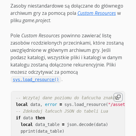
Zasoby niestandardowe są dołączane do głównego
archiwum gry za pomocą pola
Custom Resources
w
pliku
game.project
.
Pole
Custom Resources
powinno zawierać listę
zasobów rozdzielonych przecinkami, które zostaną
uwzględnione w głównym archiwum gry. Jeśli
podasz katalogi, wszystkie pliki i katalogi w danym
katalogu zostaną dołączone rekurencyjnie. Pliki
możesz odczytywać za pomocą
.
sys.load_resource()
-- Wczytaj dane poziomu do łańcucha znaków
local
data
,
error
=
sys
.
load_resource
(
"/assets/le
-- Zdekoduj łańcuch JSON do tabeli Lua
if
data
then
local
data_table
=
json
.
decode
(
data
)
pprint
(
data_table
)