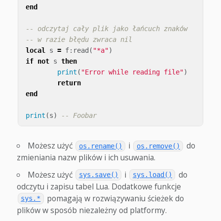
end
-- odczytaj cały plik jako łańcuch znaków
-- w razie błędu zwraca nil
local
s
=
f
:
read
(
"*a"
)
if
not
s
then
print
(
"Error while reading file"
)
return
end
print
(
s
)
-- Foobar
Możesz użyć
i
do
os.rename()
os.remove()
zmieniania nazw plików i ich usuwania.
Możesz użyć
i
do
sys.save()
sys.load()
odczytu i zapisu tabel Lua. Dodatkowe funkcje
pomagają w rozwiązywaniu ścieżek do
sys.*
plików w sposób niezależny od platformy.