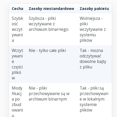
Cecha
Zasoby niestandardowe
Zasoby pakietu
Szybk
Szybsza - pliki
Wolniejsza -
ość
wczytywane z
pliki
wczyt
archiwum binarnego
wczytywane z
ywani
systemu
a
plików
Wczyt
Nie - tylko całe pliki
Tak - można
ywani
odczytywać
e
dowolne bajty
części
z pliku
plikó
w
Mody
Nie - pliki
Tak - pliki są
fikacj
przechowywane są w
przechowywan
a po
archiwum binarnym
e w lokalnym
zbud
systemie
owani
plików
u