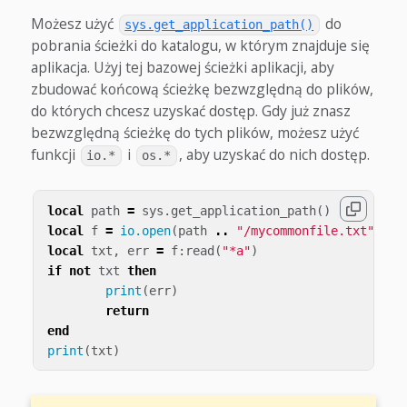
Możesz użyć
do
sys.get_application_path()
pobrania ścieżki do katalogu, w którym znajduje się
aplikacja. Użyj tej bazowej ścieżki aplikacji, aby
zbudować końcową ścieżkę bezwzględną do plików,
do których chcesz uzyskać dostęp. Gdy już znasz
bezwzględną ścieżkę do tych plików, możesz użyć
funkcji
i
, aby uzyskać do nich dostęp.
io.*
os.*
local
path
=
sys
.
get_application_path
()
local
f
=
io.open
(
path
..
"/mycommonfile.txt"
,
"r
local
txt
,
err
=
f
:
read
(
"*a"
)
if
not
txt
then
print
(
err
)
return
end
print
(
txt
)