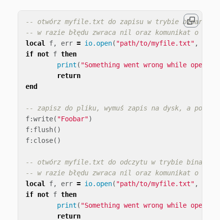
-- otwórz myfile.txt do zapisu w trybie binarnym
-- w razie błędu zwraca nil oraz komunikat o błęd
local
f
,
err
=
io.open
(
"path/to/myfile.txt"
,
"wb"
if
not
f
then
print
(
"Something went wrong while opening
return
end
-- zapisz do pliku, wymuś zapis na dysk, a potem 
f
:
write
(
"Foobar"
)
f
:
flush
()
f
:
close
()
-- otwórz myfile.txt do odczytu w trybie binarnym
-- w razie błędu zwraca nil oraz komunikat o błęd
local
f
,
err
=
io.open
(
"path/to/myfile.txt"
,
"rb"
if
not
f
then
print
(
"Something went wrong while opening
return