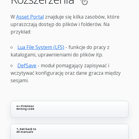
W
Asset Portal
znajduje się kilka zasobów, które
upraszczają dostęp do plików i folderów. Na
przykład:
Lua File System (LFS)
- funkcje do pracy z
katalogami, uprawnieniami do plików itp.
DefSave
- moduł pomagający zapisywać i
wczytywać konfigurację oraz dane gracza między
sesjami.
⟵ Previous
Writing code
↖ Get back to
All manuals