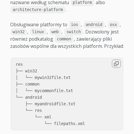
nazwane według schematu
albo
platform
.
architecture-platform
Obsługiwane platformy to
,
,
,
ios
android
osx
,
,
,
. Dozwolony jest
win32
linux
web
switch
również podkatalog
, zawierający pliki
common
zasobów wspólne dla wszystkich platform. Przykład:
res

├── win32

│   └── mywin32file.txt

├── common

│   └── mycommonfile.txt

└── android

    ├── myandroidfile.txt

    └── res

        └── xml
