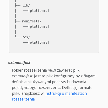
 ├── lib/

 │   └──[platforms]

 │

 ├── manifests/

 │   └──[platforms]

 │

 └── res/

     └──[platforms]

ext.manifest
Folder rozszerzenia
musi
zawierać plik
ext.manifest
. Jest to plik konfiguracyjny z flagami i
definicjami używanymi podczas budowania
pojedynczego rozszerzenia. Definicję formatu
pliku znajdziesz w
instrukcji o manifestach
rozszerzenia
.