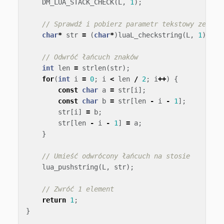
DM_LUA_STACK_CHECK
(
L
,
1
);
// Sprawdź i pobierz parametr tekstowy ze sto
char
*
str
=
(
char
*
)
luaL_checkstring
(
L
,
1
);
// Odwróć łańcuch znaków
int
len
=
strlen
(
str
);
for
(
int
i
=
0
;
i
<
len
/
2
;
i
++
)
{
const
char
a
=
str
[
i
];
const
char
b
=
str
[
len
-
i
-
1
];
str
[
i
]
=
b
;
str
[
len
-
i
-
1
]
=
a
;
}
// Umieść odwrócony łańcuch na stosie
lua_pushstring
(
L
,
str
);
// Zwróć 1 element
return
1
;
}