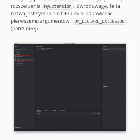
rozszerzenia
. Zwróć uwagę, że ta
MyExtension
nazwa jest symbolem C++ i musi odpowiadać
pierwszemu argumentowi
DM_DECLARE_EXTENSION
(patrz niżej).