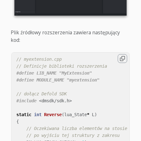
Plik źródłowy rozszerzenia zawiera następujący
kod:
// myextension.cpp
// Definicje biblioteki rozszerzenia
#define LIB_NAME "MyExtension"

// dołącz Defold SDK
#include
<dmsdk/sdk.h>
static
int
Reverse
(
lua_State
*
L
)
{
// Oczekiwana liczba elementów na stosie Lua
// po wyjściu tej struktury z zakresu