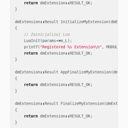
return
dmExtension
::
RESULT_OK
;
}
dmExtension
::
Result
InitializeMyExtension
(
dmExten
{
// Zainicjalizuj Lua
LuaInit
(
params
->
m_L
);
printf
(
"Registered %s Extension
\n
"
,
MODULE_NA
return
dmExtension
::
RESULT_OK
;
}
dmExtension
::
Result
AppFinalizeMyExtension
(
dmExte
{
return
dmExtension
::
RESULT_OK
;
}
dmExtension
::
Result
FinalizeMyExtension
(
dmExtensi
{
return
dmExtension
::
RESULT_OK
;
}