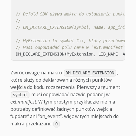
// Defold SDK używa makra do ustawiania punktów w
//
// DM_DECLARE_EXTENSION(symbol, name, app_init, a
// MyExtension to symbol C++, który przechowuje w
// Musi odpowiadać polu name w `ext.manifest`
DM_DECLARE_EXTENSION
(
MyExtension
,
LIB_NAME
,
AppIn
Zwróć uwagę na makro
,
DM_DECLARE_EXTENSION
które służy do deklarowania różnych punktów
wejścia do kodu rozszerzenia. Pierwszy argument
musi odpowiadać nazwie podanej w
symbol
ext.manifest
. W tym prostym przykładzie nie ma
potrzeby definiować żadnych punktów wejścia
“update” ani “on_event”, więc w tych miejscach do
makra przekazano
.
0