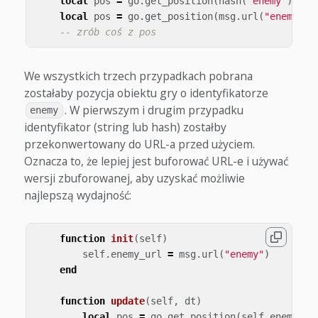
local
pos
=
go
.
get_position
(
hash
(
"enemy"
))
local
pos
=
go
.
get_position
(
msg
.
url
(
"enemy"
))
-- zrób coś z pos
We wszystkich trzech przypadkach pobrana
zostałaby pozycja obiektu gry o identyfikatorze
. W pierwszym i drugim przypadku
enemy
identyfikator (string lub hash) zostałby
przekonwertowany do URL-a przed użyciem.
Oznacza to, że lepiej jest buforować URL-e i używać
wersji zbuforowanej, aby uzyskać możliwie
najlepszą wydajność:
function
init
(
self
)
self
.
enemy_url
=
msg
.
url
(
"enemy"
)
end
function
update
(
self
,
dt
)
local
pos
=
go
.
get_position
(
self
.
enemy_ur