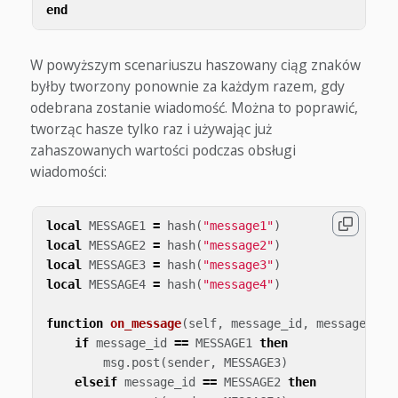
end
W powyższym scenariuszu haszowany ciąg znaków
byłby tworzony ponownie za każdym razem, gdy
odebrana zostanie wiadomość. Można to poprawić,
tworząc hasze tylko raz i używając już
zahaszowanych wartości podczas obsługi
wiadomości:
local
MESSAGE1
=
hash
(
"message1"
)
local
MESSAGE2
=
hash
(
"message2"
)
local
MESSAGE3
=
hash
(
"message3"
)
local
MESSAGE4
=
hash
(
"message4"
)
function
on_message
(
self
,
message_id
,
message
,
se
if
message_id
==
MESSAGE1
then
msg
.
post
(
sender
,
MESSAGE3
)
elseif
message_id
==
MESSAGE2
then