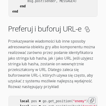
msg
.
post
(
sender
,
MESSAGE4
)
end
end
Preferuj i buforuj URL-e
Przekazywanie wiadomości lub inne sposoby
adresowania obiektu gry albo komponentu można
realizować zarówno przez podanie identyfikatora
jako stringa lub hasha, jak i jako URL. Jeśli użyjesz
stringa lub hasha, zostanie on wewnętrznie
przekształcony w URL. Dlatego zaleca się
buforowanie URL-i, których używa się często, aby
uzyskać z systemu możliwie najlepszą wydajność.
Rozważ następujący przykład:
local
pos
=
go
.
get_position
(
"enemy"
)