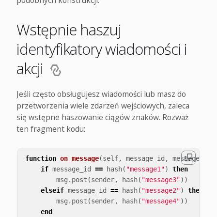
podobnych konstrukcji.
Wstępnie haszuj
identyfikatory wiadomości i
akcji
Jeśli często obsługujesz wiadomości lub masz do
przetworzenia wiele zdarzeń wejściowych, zaleca
się wstępne haszowanie ciągów znaków. Rozważ
ten fragment kodu:
function
on_message
(
self
,
message_id
,
message
,
se
if
message_id
==
hash
(
"message1"
)
then
msg
.
post
(
sender
,
hash
(
"message3"
))
elseif
message_id
==
hash
(
"message2"
)
then
msg
.
post
(
sender
,
hash
(
"message4"
))
end