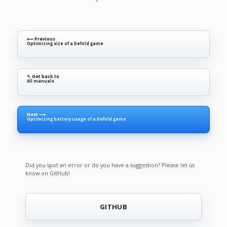
⟵ Previous
Optimizing size of a Defold game
↖ Get back to
All manuals
Next ⟶
Optimizing battery usage of a Defold game
Did you spot an error or do you have a suggestion? Please let us
know on GitHub!
GITHUB